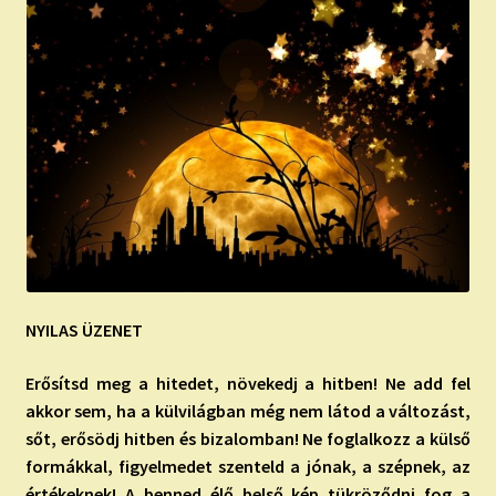
NYILAS ÜZENET
Erősítsd meg a hitedet, növekedj a hitben! Ne add fel
akkor sem, ha a külvilágban még nem látod a változást,
sőt, erősödj hitben és bizalomban! Ne foglalkozz a külső
formákkal, figyelmedet szenteld a jónak, a szépnek, az
értékeknek! A benned élő belső kép tükröződni fog a