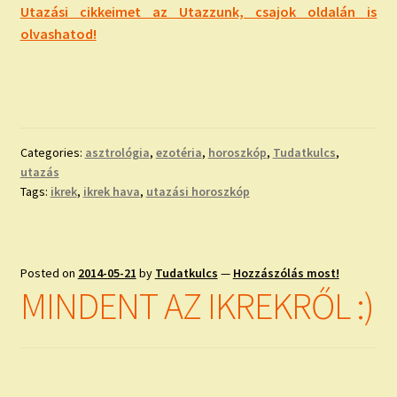
Utazási cikkeimet az Utazzunk, csajok oldalán is
olvashatod!
Categories:
asztrológia
,
ezotéria
,
horoszkóp
,
Tudatkulcs
,
utazás
Tags:
ikrek
,
ikrek hava
,
utazási horoszkóp
Posted on
2014-05-21
by
Tudatkulcs
—
Hozzászólás most!
MINDENT AZ IKREKRŐL :)