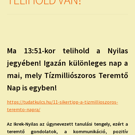
child
menu
Expand
ISMERJ MEG!
child
menu
ÍRJ NEKEM!
IRATKOZZ FEL A VIDEÓ CSATORNÁNKRA!
Ma 13:51-kor telihold a Nyilas
TAROT ELEMZÉS MEGRENDELÉSE LIMITÁLT!
jegyében! Igazán különleges nap a
AJÁNDÉKOKKAL!
mai, mely Tízmilliószoros Teremtő
Nap is egyben!
https://tudatkulcs.hu/11-sikertipp-a-tizmillioszoros-
teremto-napra/
Az Ikrek-Nyilas az úgynevezett tanulási tengely, ezért a
teremtő gondolatok, a kommunikáció, pozitív