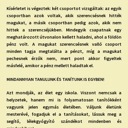
Kísérletet is végeztek: két csoportot vizsgáltak: az egyik
csoportban azok voltak, akik szerencsésnek hitték
magukat, a másik csoportban pedig azok, akik nem
hittek a szerencséjükben. Mindegyik csapatnak egy
meghatározott útvonalon kellett haladni, ahol a földön
pénz volt. A magukat szerencsésnek valló csoport
minden tagja megtalálta a pénzt, míg a magukat
pechesnek érzők nem, mert pont akkor figyeltek
másfelé, amikor a pénz mellett haladtak el.
MINDANNYIAN TANULUNK ÉS TANÍTUNK IS EGYBEN!
Azt mondják, az élet egy iskola. Viszont nemcsak a
helyzetek, hanem mi is folyamatosan tanítókként
vagyunk jelen egymás életében. Váljunk életünk
mesterévé, fogadjuk el a tanításokat, lássuk meg a
segítő, lélekgyógyító szándékot mindenben és