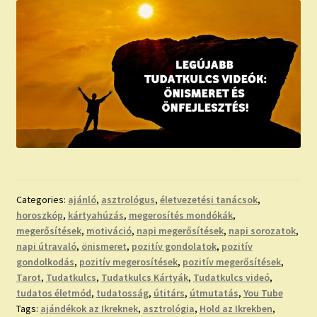
Categories:
ajánló
,
asztrológus
,
életvezetési tanácsok
,
horoszkóp
,
kártyahúzás
,
megerosítés mondókák
,
megerősítések
,
motiváció
,
napi megerősítések
,
napi sorozatok
,
napi útravaló
,
önismeret
,
pozitív gondolatok
,
pozitív
gondolkodás
,
pozitív megerosítések
,
pozitív megerősítések
,
Tarot
,
Tudatkulcs
,
Tudatkulcs Kártyák
,
Tudatkulcs videó
,
tudatos életmód
,
tudatosság
,
útitárs
,
útmutatás
,
You Tube
Tags:
ajándékok az Ikreknek
,
asztrológia
,
Hold az Ikrekben
,