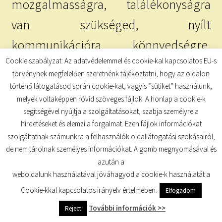
mozgalmasságra, találékonyságra
van szükséged, nyílt
kommunikációra, könnyedségre,
Cookie szabályzat: Az adatvédelemmel és cookie-kal kapcsolatos EU-s
szellemi szabadságra, sokszínűségre,
törvénynek megfelelően szeretnénk tájékoztatni, hogy az oldalon
illetve logikus megközelítésre, oda
történő látogatásod során cookie-kat, vagyis “sütiket” használunk,
melyek voltaképpen rövid szöveges fájlok. A honlap a cookie-k
vidd bele az Ikrek energiáit speciális
segítségével nyújtja a szolgáltatásokat, szabja személyre a
megerősítésekkel:
hirdetéseket és elemzi a forgalmat. Ezen fájlok információkat
szolgáltatnak számunkra a felhasználók oldallátogatási szokásairól,
de nem tárolnak személyes információkat. A gomb megnyomásával és
Tudatosítom magamban, hogy változás természetes, az élet
azután a
velejárója.
weboldalunk használatával jóváhagyod a cookie-k használatát a
Nem félek a változásoktól, sőt örömmel fogadom azokat!
Tudom, hogy a változás jót hoz nekem.
Cookie-kkal kapcsolatos irányelv értelmében.
Elfogadom
Poláris világban élek és ez segít abban, hogy kiválasszam,
További információk >>
Reject
mit szeretnék megélni.