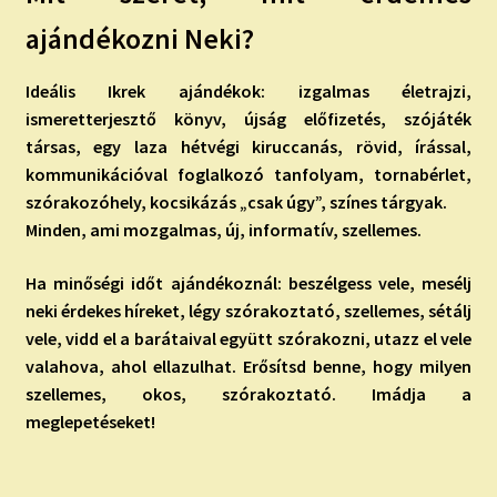
ajándékozni Neki?
Ideális Ikrek ajándékok: izgalmas életrajzi,
ismeretterjesztő könyv, újság előfizetés, szójáték
társas, egy laza hétvégi kiruccanás, rövid, írással,
kommunikációval foglalkozó tanfolyam, tornabérlet,
szórakozóhely, kocsikázás „csak úgy”, színes tárgyak.
Minden, ami mozgalmas, új, informatív, szellemes.
Ha minőségi időt ajándékoznál: beszélgess vele, mesélj
neki érdekes híreket, légy szórakoztató, szellemes, sétálj
vele, vidd el a barátaival együtt szórakozni, utazz el vele
valahova, ahol ellazulhat. Erősítsd benne, hogy milyen
szellemes, okos, szórakoztató. Imádja a
meglepetéseket!