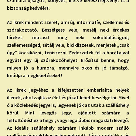
számára újságot, könyvet, illetve keresztrejtvényt is a
biztonság kedvéért.
Az Ikrek mindent szeret, ami új, informatív, szellemes és
szórakoztató. Beszélgess vele, mesélj neki érdekes
híreket, mutasd meg neki sokoldalúságod,
szellemességed, sétálj vele, biciklizzetek, menjetek „csak
úgy” kocsikázni, teniszezni. Fedezzetek fel a barátaival
együtt egy új szórakozóhelyet. Erősítsd benne, hogy
milyen jó a humora, mennyire okos és jó társalgó.
Imádja a meglepetéseket!
Az Ikrek jegyéhez a kifejezetten emberlakta helyek
illenek, ahol zajlik az élet és jókat lehet beszélgetni. Mivel
ő a közlekedés jegye is, legyenek jók az utak a szálláshely
körül. Mint levegős jegy, ajánlott számára a
feltöltődéshez a hegyi, vagy legalábbis magaslati levegő.
Az ideális szálláshely számára inkább modern szálló
szellősen és praktikusan berendezett, tágas szobákkal és