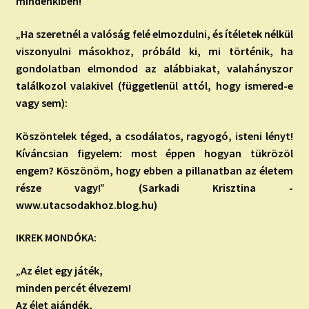
mindenkiben!
„Ha szeretnél a valóság felé elmozdulni, és ítéletek nélkül
viszonyulni másokhoz, próbáld ki, mi történik, ha
gondolatban elmondod az alábbiakat, valahányszor
találkozol valakivel (függetlenül attól, hogy ismered-e
vagy sem):
Köszöntelek téged, a csodálatos, ragyogó, isteni lényt!
Kíváncsian figyelem: most éppen hogyan tükrözöl
engem? Köszönöm, hogy ebben a pillanatban az életem
része vagy!” (Sarkadi Krisztina -
www.utacsodakhoz.blog.hu)
IKREK MONDÓKA:
„Az élet egy játék,
minden percét élvezem!
Az élet ajándék,