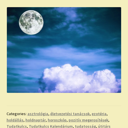
Categories:
asztrológia
,
életvezetési tanácsok
,
ezotéria
,
holdállás
,
holdnaptár
,
horoszkóp
,
pozitív megerosítések
,
Tudatkulcs
,
Tudatkulcs Kalendárium
,
tudatosság
,
útitárs