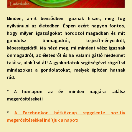
Minden, amit bensődben igaznak hiszel, meg fog
nyilvánulni az életedben. Éppen ezért nagyon fontos,
hogy milyen igazságokat hordozol magadban és mit
gondolsz önmagadról, teljesítményeidről,
képességeidről! Ma nézd meg, mi mindent vélsz igaznak
önmagadról, az életedről és ha valami gátló hiedelmet
találsz, alakítsd át! A gyakorlatok segítségével rögzítsd
mindazokat a gondolatokat, melyek építően hatnak
rád.
* A honlapon az év minden napjára találsz
megerősítéseket!
*
A Facebookon hétköznap reggelente pozitív
megerősítésekkel indítjuk a napot!