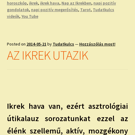
horoszkóp
,
ikrek
,
ikrek hava
,
Nap az Ikrekben
,
napi pozitív
gondolatok
,
napi pozitív megerősítés
,
Tarot
,
Tudatkulcs
videók
,
You Tube
Posted on
2014-05-21
by
Tudatkulcs
—
Hozzászólás most!
AZ IKREK UTAZIK
Ikrek hava van, ezért asztrológiai
útikalauz sorozatunkat ezzel az
élénk szellemű, aktív, mozgékony