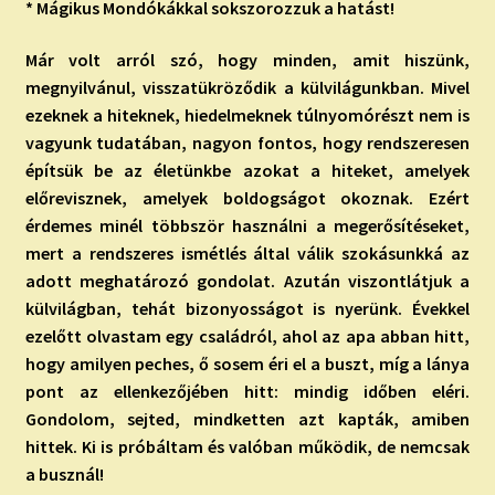
* Mágikus Mondókákkal sokszorozzuk a hatást!
Már volt arról szó, hogy minden, amit hiszünk,
megnyilvánul, visszatükröződik a külvilágunkban. Mivel
ezeknek a hiteknek, hiedelmeknek túlnyomórészt nem is
vagyunk tudatában, nagyon fontos, hogy rendszeresen
építsük be az életünkbe azokat a hiteket, amelyek
előrevisznek, amelyek boldogságot okoznak. Ezért
érdemes minél többször használni a megerősítéseket,
mert a rendszeres ismétlés által válik szokásunkká az
adott meghatározó gondolat. Azután viszontlátjuk a
külvilágban, tehát bizonyosságot is nyerünk. Évekkel
ezelőtt olvastam egy családról, ahol az apa abban hitt,
hogy amilyen peches, ő sosem éri el a buszt, míg a lánya
pont az ellenkezőjében hitt: mindig időben eléri.
Gondolom, sejted, mindketten azt kapták, amiben
hittek. Ki is próbáltam és valóban működik, de nemcsak
a busznál!