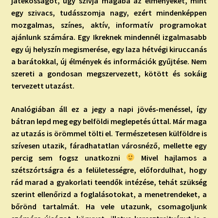
játékosságot, úgy szívja magába az élményeket, mint
egy szivacs, tudásszomja nagy, ezért mindenképpen
mozgalmas, színes, aktív, informatív programokat
ajánlunk számára. Egy Ikreknek mindennél izgalmasabb
egy új helyszín megismerése, egy laza hétvégi kiruccanás
a barátokkal, új élmények és információk gyűjtése. Nem
szereti a gondosan megszervezett, kötött és sokáig
tervezett utazást.
Analógiában áll ez a jegy a napi jövés-menéssel, így
bátran lepd meg egy belföldi meglepetés úttal. Már maga
az utazás is örömmel tölti el. Természetesen külföldre is
szívesen utazik, fáradhatatlan városnéző, mellette egy
percig sem fogsz unatkozni
Mivel hajlamos a
szétszórtságra és a felületességre, előfordulhat, hogy
rád marad a gyakorlati teendők intézése, tehát szükség
szerint ellenőrizd a foglalásotokat, a menetrendeket, a
bőrönd tartalmát. Ha vele utazunk, csomagoljunk