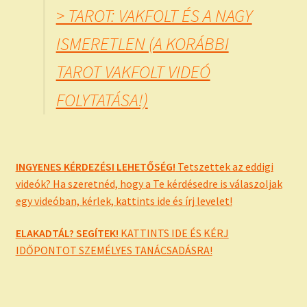
> TAROT: VAKFOLT ÉS A NAGY
ISMERETLEN (A KORÁBBI
TAROT VAKFOLT VIDEÓ
FOLYTATÁSA!)
INGYENES KÉRDEZÉSI LEHETŐSÉG!
Tetszettek az eddigi
videók? Ha szeretnéd, hogy a Te kérdésedre is válaszoljak
egy videóban, kérlek, kattints ide és írj levelet!
ELAKADTÁL? SEGÍTEK!
KATTINTS IDE ÉS KÉRJ
IDŐPONTOT SZEMÉLYES TANÁCSADÁSRA!