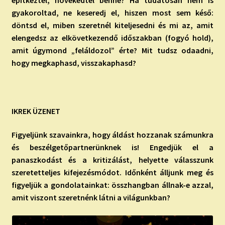
építkeztél, növekedtél benne? Ha tudatosan nem is
gyakoroltad, ne keseredj el, hiszen most sem késő:
döntsd el, miben szeretnél kiteljesedni és mi az, amit
elengedsz az elkövetkezendő időszakban (fogyó hold),
amit úgymond „feláldozol” érte? Mit tudsz odaadni,
hogy megkaphasd, visszakaphasd?
IKREK ÜZENET
Figyeljünk szavainkra, hogy áldást hozzanak számunkra
és beszélgetőpartnerünknek is! Engedjük el a
panaszkodást és a kritizálást, helyette válasszunk
szeretetteljes kifejezésmódot. Időnként álljunk meg és
figyeljük a gondolatainkat: összhangban állnak-e azzal,
amit viszont szeretnénk látni a világunkban?