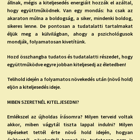
állnak, mégis a kiteljesedés energiáit hozzák el azáltal,
hogy együttműködnek. Van egy mondás: ha csak az
akaraton múlna a boldogság, a siker, mindenki boldog,
sikeres lenne. De pontosan a tudatalatti tartalmakat
éljük meg a külvilágban, ahogy a pszichológusok
mondják, folyamatosan kivetítünk.
Hozd összhangba tudatos és tudatalatti részedet, hogy
együttműködve egyre jobban kiteljesedj az életedben!
Telihold idején a folyamatos növekedés után (növő hold)
eljön a kiteljesedés ideje.
MIBEN SZERETNÉL KITELJESEDNI?
Emlékszel az újholdas írásomra? Milyen terveid voltak
akkor, miben vágytál tiszta lappal indulni? Milyen
lépéseket tettél érte növő hold idején, hogyan