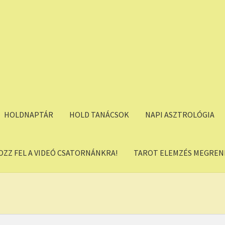
HOLDNAPTÁR
HOLD TANÁCSOK
NAPI ASZTROLÓGIA
OZZ FEL A VIDEÓ CSATORNÁNKRA!
TAROT ELEMZÉS MEGREND