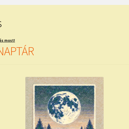
s
ás most!
NAPTÁR