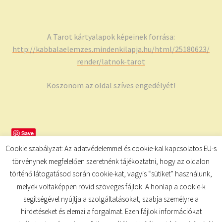
A Tarot kártyalapok képeinek forrása:
http://kabbalaelemzes.mindenkilapja.hu/html/25180623/
render/latnok-tarot
Köszönöm az oldal szíves engedélyét!
Save
Cookie szabályzat: Az adatvédelemmel és cookie-kal kapcsolatos EU-s
törvénynek megfelelően szeretnénk tájékoztatni, hogy az oldalon
történő látogatásod során cookie-kat, vagyis “sütiket” használunk,
melyek voltaképpen rövid szöveges fájlok. A honlap a cookie-k
segítségével nyújtja a szolgáltatásokat, szabja személyre a
hirdetéseket és elemzi a forgalmat. Ezen fájlok információkat