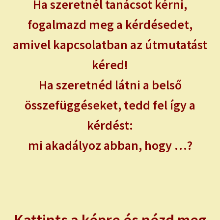
Ha szeretnél tanácsot kérni,
NAPI ASZTROLÓGIA
fogalmazd meg a kérdésedet,
Expand
KÉRJ EGY MEGERŐSÍTÉST!
amivel kapcsolatban az útmutatást
child
menu
Expand
ISMERJ MEG!
kéred!
child
menu
Ha szeretnéd látni a belső
ÍRJ NEKEM!
összefüggéseket, tedd fel így a
IRATKOZZ FEL A VIDEÓ CSATORNÁNKRA!
kérdést:
TAROT ELEMZÉS MEGRENDELÉSE LIMITÁLT!
mi akadályoz abban, hogy …?
AJÁNDÉKOKKAL!