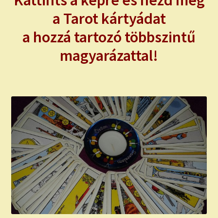
Kattints a képre és nézd meg
a Tarot kártyádat
a hozzá tartozó többszintű
magyarázattal!