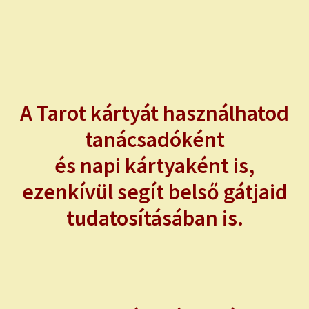
HÚZZ EGY MEGERŐSÍTŐ SZERETET KÁRTYÁT!
HÚZZ EGY TRÉNER KÁRTYÁT!
HÚZZ EGY KULCS-KÉRDÉS KÁRTYÁT!
A Tarot kártyát használhatod
tanácsadóként
SZÓ-KÉP KÁRTYÁK
és napi kártyaként is,
ÖNISMERETI JÁTÉK KÉPKÁRTYÁKKAL
ezenkívül segít belső gátjaid
NAPI TAROT
tudatosításában is.
HOLDNAPTÁR
HOLD TANÁCSOK