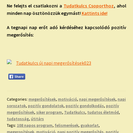
Ne felejts el csatlakozni a
Tudatkulcs Csoporthoz
, ahol
minden nap ösztönözzük egymást!
Kattints ide!
A tegnapi nap erőt adó kérdéséhez kapcsolódó pozitív
megerősítés:
Categories:
megerősítések
,
motiváció
,
napi megerősítések
,
napi
sorozatok
,
pozitív gondolatok
,
pozitív gondolkodás
,
pozitív
megerősítések
,
siker program
,
Tudatkulcs
,
tudatos életmód
,
tudatosság
,
útitárs
Tags:
108 napos program
,
felismerések
,
gyakorlat
,
megerosítések
,
motiváció
,
napi pozitív megerősítés
,
pozitív