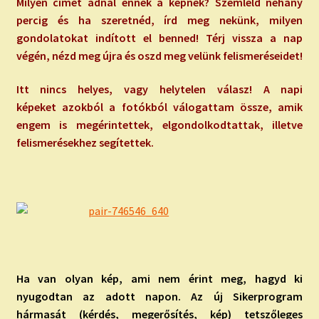
Milyen címet adnál ennek a képnek? Szemléld néhány
percig és ha szeretnéd, írd meg nekünk, milyen
gondolatokat indított el benned! Térj vissza a nap
végén, nézd meg újra és oszd meg velünk felismeréseidet!
Itt nincs helyes, vagy helytelen válasz! A napi
képeket azokból a fotókból válogattam össze, amik
engem is megérintettek, elgondolkodtattak, illetve
felismerésekhez segítettek.
Ha van olyan kép, ami nem érint meg, hagyd ki
nyugodtan az adott napon. Az új Sikerprogram
hármasát (kérdés, megerősítés, kép) tetszőleges