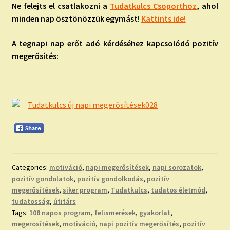
Ne felejts el csatlakozni a
Tudatkulcs Csoporthoz
, ahol
minden nap ösztönözzük egymást!
Kattints ide!
A tegnapi nap erőt adó kérdéséhez kapcsolódó pozitív
megerősítés:
Categories:
motiváció
,
napi megerősítések
,
napi sorozatok
,
pozitív gondolatok
,
pozitív gondolkodás
,
pozitív
megerősítések
,
siker program
,
Tudatkulcs
,
tudatos életmód
,
tudatosság
,
útitárs
Tags:
108 napos program
,
felismerések
,
gyakorlat
,
megerosítések
,
motiváció
,
napi pozitív megerősítés
,
pozitív