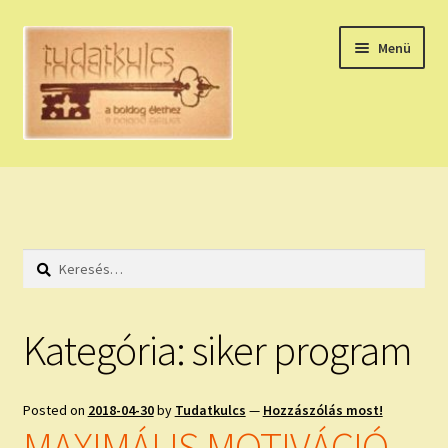
Ugrás
Kilépés
Menü
a
a
navigációhoz
tartalomba
Expand
HÚZZ EGY KÁRTYÁT!
child
menu
NAPI TAROT
Keresés:
HOLDNAPTÁR
HOLD TANÁCSOK
Kategória:
siker program
NAPI ASZTROLÓGIA
Posted on
2018-04-30
by
Tudatkulcs
—
Hozzászólás most!
Expand
KÉRJ EGY MEGERŐSÍTÉST!
MAXIMÁLIS MOTIVÁCIÓ