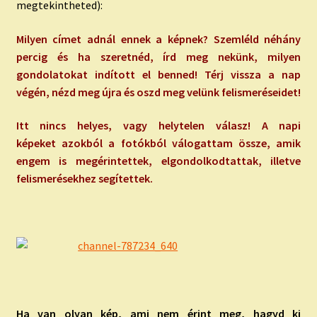
megtekintheted):
Milyen címet adnál ennek a képnek? Szemléld néhány
percig és ha szeretnéd, írd meg nekünk, milyen
gondolatokat indított el benned! Térj vissza a nap
végén, nézd meg újra és oszd meg velünk felismeréseidet!
Itt nincs helyes, vagy helytelen válasz! A napi
képeket azokból a fotókból válogattam össze, amik
engem is megérintettek, elgondolkodtattak, illetve
felismerésekhez segítettek.
Ha van olyan kép, ami nem érint meg, hagyd ki