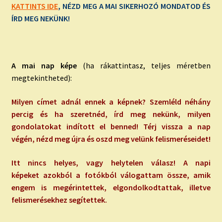
KATTINTS IDE
, NÉZD MEG A MAI SIKERHOZÓ MONDATOD ÉS
ÍRD MEG NEKÜNK!
A mai nap képe
(ha rákattintasz, teljes méretben
megtekintheted):
Milyen címet adnál ennek a képnek? Szemléld néhány
percig és ha szeretnéd, írd meg nekünk, milyen
gondolatokat indított el benned! Térj vissza a nap
végén, nézd meg újra és oszd meg velünk felismeréseidet!
Itt nincs helyes, vagy helytelen válasz! A napi
képeket azokból a fotókból válogattam össze, amik
engem is megérintettek, elgondolkodtattak, illetve
felismerésekhez segítettek.