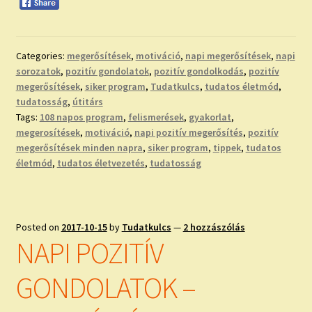
Categories:
megerősítések
,
motiváció
,
napi megerősítések
,
napi
sorozatok
,
pozitív gondolatok
,
pozitív gondolkodás
,
pozitív
megerősítések
,
siker program
,
Tudatkulcs
,
tudatos életmód
,
tudatosság
,
útitárs
Tags:
108 napos program
,
felismerések
,
gyakorlat
,
megerosítések
,
motiváció
,
napi pozitív megerősítés
,
pozitív
megerősítések minden napra
,
siker program
,
tippek
,
tudatos
életmód
,
tudatos életvezetés
,
tudatosság
Posted on
2017-10-15
by
Tudatkulcs
—
2 hozzászólás
NAPI POZITÍV
GONDOLATOK –