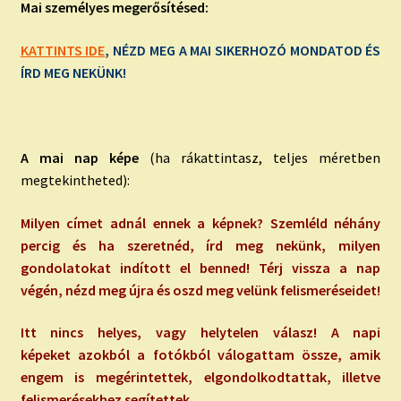
Mai személyes megerősítésed:
KATTINTS IDE
, NÉZD MEG A MAI SIKERHOZÓ MONDATOD ÉS
ÍRD MEG NEKÜNK!
A mai nap képe
(ha rákattintasz, teljes méretben
megtekintheted):
Milyen címet adnál ennek a képnek? Szemléld néhány
percig és ha szeretnéd, írd meg nekünk, milyen
gondolatokat indított el benned! Térj vissza a nap
végén, nézd meg újra és oszd meg velünk felismeréseidet!
Itt nincs helyes, vagy helytelen válasz! A napi
képeket azokból a fotókból válogattam össze, amik
engem is megérintettek, elgondolkodtattak, illetve
felismerésekhez segítettek.