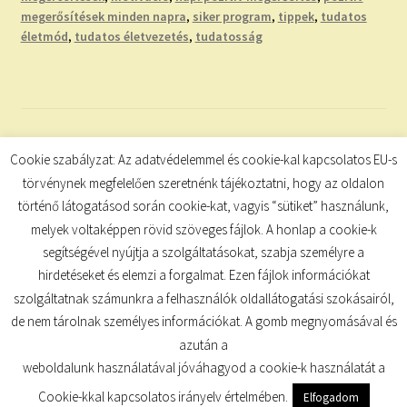
megerősítések minden napra
,
siker program
,
tippek
,
tudatos
életmód
,
tudatos életvezetés
,
tudatosság
Bejegyzések
Cookie szabályzat: Az adatvédelemmel és cookie-kal kapcsolatos EU-s
1
2
…
23
Következő
törvénynek megfelelően szeretnénk tájékoztatni, hogy az oldalon
lapozása
történő látogatásod során cookie-kat, vagyis “sütiket” használunk,
melyek voltaképpen rövid szöveges fájlok. A honlap a cookie-k
segítségével nyújtja a szolgáltatásokat, szabja személyre a
hirdetéseket és elemzi a forgalmat. Ezen fájlok információkat
szolgáltatnak számunkra a felhasználók oldallátogatási szokásairól,
de nem tárolnak személyes információkat. A gomb megnyomásával és
© TUDATKULCS 2026
azután a
Built with Storefront
.
weboldalunk használatával jóváhagyod a cookie-k használatát a
Cookie-kkal kapcsolatos irányelv értelmében.
Elfogadom