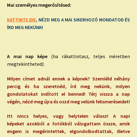
Mai személyes megerősítésed:
KATTINTS IDE
, NÉZD MEG A MAI SIKERHOZÓ MONDATOD ÉS
ÍRD MEG NEKÜNK!
A mai nap képe
(ha rákattintasz, teljes méretben
megtekintheted):
Milyen címet adnál ennek a képnek? Szemléld néhány
percig és ha szeretnéd, írd meg nekünk, milyen
gondolatokat indított el benned! Térj vissza a nap
végén, nézd meg újra és oszd meg velünk felismeréseidet!
Itt nincs helyes, vagy helytelen válasz! A napi
képeket azokból a fotókból válogattam össze, amik
engem is megérintettek, elgondolkodtattak, illetve