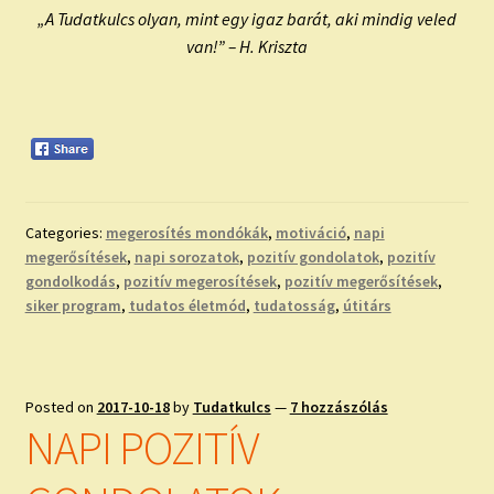
„A Tudatkulcs olyan, mint egy igaz barát, aki mindig veled
van!” – H. Kriszta
Categories:
megerosítés mondókák
,
motiváció
,
napi
megerősítések
,
napi sorozatok
,
pozitív gondolatok
,
pozitív
gondolkodás
,
pozitív megerosítések
,
pozitív megerősítések
,
siker program
,
tudatos életmód
,
tudatosság
,
útitárs
Posted on
2017-10-18
by
Tudatkulcs
—
7 hozzászólás
NAPI POZITÍV