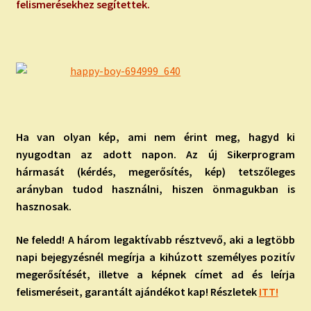
felismerésekhez segítettek.
Ha van olyan kép, ami nem érint meg, hagyd ki
nyugodtan az adott napon. Az új Sikerprogram
hármasát (kérdés, megerősítés, kép) tetszőleges
arányban tudod használni, hiszen önmagukban is
hasznosak.
Ne feledd! A három legaktívabb résztvevő, aki a legtöbb
napi bejegyzésnél megírja a kihúzott személyes pozitív
megerősítését, illetve a képnek címet ad és leírja
felismeréseit, garantált ajándékot kap! Részletek
ITT!