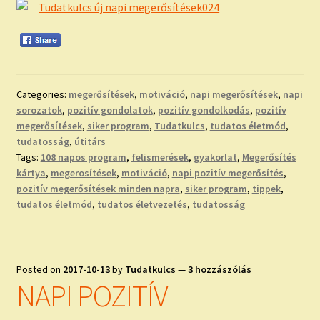
Categories:
megerősítések
,
motiváció
,
napi megerősítések
,
napi
sorozatok
,
pozitív gondolatok
,
pozitív gondolkodás
,
pozitív
megerősítések
,
siker program
,
Tudatkulcs
,
tudatos életmód
,
tudatosság
,
útitárs
Tags:
108 napos program
,
felismerések
,
gyakorlat
,
Megerősítés
kártya
,
megerosítések
,
motiváció
,
napi pozitív megerősítés
,
pozitív megerősítések minden napra
,
siker program
,
tippek
,
tudatos életmód
,
tudatos életvezetés
,
tudatosság
Posted on
2017-10-13
by
Tudatkulcs
—
3 hozzászólás
NAPI POZITÍV