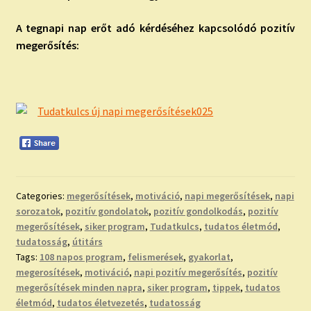
A tegnapi nap erőt adó kérdéséhez kapcsolódó pozitív
megerősítés:
Categories:
megerősítések
,
motiváció
,
napi megerősítések
,
napi
sorozatok
,
pozitív gondolatok
,
pozitív gondolkodás
,
pozitív
megerősítések
,
siker program
,
Tudatkulcs
,
tudatos életmód
,
tudatosság
,
útitárs
Tags:
108 napos program
,
felismerések
,
gyakorlat
,
megerosítések
,
motiváció
,
napi pozitív megerősítés
,
pozitív
megerősítések minden napra
,
siker program
,
tippek
,
tudatos
életmód
,
tudatos életvezetés
,
tudatosság