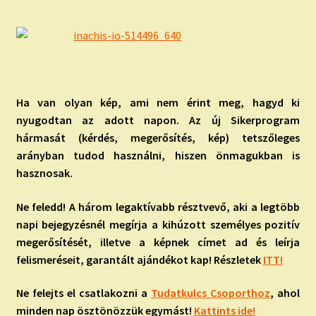
Ha van olyan kép, ami nem érint meg, hagyd ki
nyugodtan az adott napon. Az új Sikerprogram
hármasát (kérdés, megerősítés, kép) tetszőleges
arányban tudod használni, hiszen önmagukban is
hasznosak.
Ne feledd! A három legaktívabb résztvevő, aki a legtöbb
napi bejegyzésnél megírja a kihúzott személyes pozitív
megerősítését, illetve a képnek címet ad és leírja
felismeréseit, garantált ajándékot kap! Részletek
ITT!
Ne felejts el csatlakozni a
Tudatkulcs Csoporthoz
, ahol
minden nap ösztönözzük egymást!
Kattints ide!