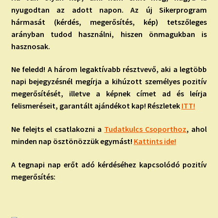
nyugodtan az adott napon. Az új Sikerprogram
hármasát (kérdés, megerősítés, kép) tetszőleges
arányban tudod használni, hiszen önmagukban is
hasznosak.
Ne feledd! A három legaktívabb résztvevő, aki a legtöbb
napi bejegyzésnél megírja a kihúzott személyes pozitív
megerősítését, illetve a képnek címet ad és leírja
felismeréseit, garantált ajándékot kap! Részletek
ITT!
Ne felejts el csatlakozni a
Tudatkulcs Csoporthoz
, ahol
minden nap ösztönözzük egymást!
Kattints ide!
A tegnapi nap erőt adó kérdéséhez kapcsolódó pozitív
megerősítés: