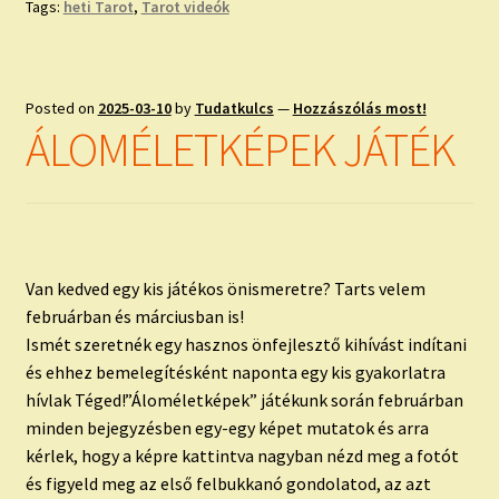
Tags:
heti Tarot
,
Tarot videók
Posted on
2025-03-10
by
Tudatkulcs
—
Hozzászólás most!
ÁLOMÉLETKÉPEK JÁTÉK
Van kedved egy kis játékos önismeretre? Tarts velem
februárban és márciusban is!
Ismét szeretnék egy hasznos önfejlesztő kihívást indítani
és ehhez bemelegítésként naponta egy kis gyakorlatra
hívlak Téged!”Áloméletképek” játékunk során februárban
minden bejegyzésben egy-egy képet mutatok és arra
kérlek, hogy a képre kattintva nagyban nézd meg a fotót
és figyeld meg az első felbukkanó gondolatod, az azt