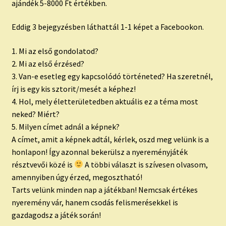
ajándék 5-8000 Ft értékben.
Eddig 3 bejegyzésben láthattál 1-1 képet a Facebookon.
1. Mi az első gondolatod?
2. Mi az első érzésed?
3. Van-e esetleg egy kapcsolódó történeted? Ha szeretnél,
írj is egy kis sztorit/mesét a képhez!
4. Hol, mely életterületedben aktuális ez a téma most
neked? Miért?
5. Milyen címet adnál a képnek?
A címet, amit a képnek adtál, kérlek, oszd meg velünk is a
honlapon! Így azonnal bekerülsz a nyereményjáték
résztvevői közé is
A többi választ is szívesen olvasom,
amennyiben úgy érzed, megosztható!
Tarts velünk minden nap a játékban! Nemcsak értékes
nyeremény vár, hanem csodás felismerésekkel is
gazdagodsz a játék során!