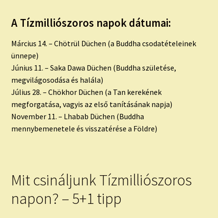
A Tízmilliószoros napok dátumai:
Március 14. – Chötrül Düchen (a Buddha csodatételeinek
ünnepe)
Június 11. – Saka Dawa Düchen (Buddha születése,
megvilágosodása és halála)
Július 28. – Chökhor Düchen (a Tan kerekének
megforgatása, vagyis az első tanításának napja)
November 11. – Lhabab Düchen (Buddha
mennybemenetele és visszatérése a Földre)
Mit csináljunk Tízmilliószoros
napon? – 5+1 tipp