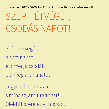
Posted on
2025-06-27
by
Tudatkulcs
—
Hozzászólás most!
SZÉP HÉTVÉGÉT,
CSODÁS NAPOT!
Szép hétvégét,
áldott napot,
éld meg a csodát,
éld meg a pillanatot!
Legyen áldott ez a nap,
s mindaz, amit tartogat!
Öleld át szeretettel magad,