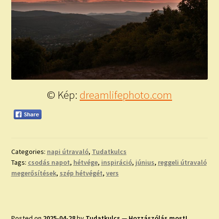
© Kép:
dreamlifephoto.com
Categories:
napi útravaló
,
Tudatkulcs
Tags:
csodás napot
,
hétvége
,
inspiráció
,
június
,
reggeli útravaló
megerősítések
,
szép hétvégét
,
vers
Posted on
2025-04-28
by
Tudatkulcs
—
Hozzászólás most!