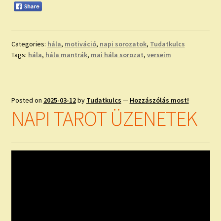
Categories:
hála
,
motiváció
,
napi sorozatok
,
Tudatkulcs
Tags:
hála
,
hála mantrák
,
mai hála sorozat
,
verseim
Posted on
2025-03-12
by
Tudatkulcs
—
Hozzászólás most!
NAPI TAROT ÜZENETEK