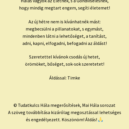
Hálás vagyok az Életnek, s a Gondviselésnek,
hogy mindig megtart engem, segíti életemet!
Az új hétre nem is kívánhatnék mást:
megbecsülni a pillanatokat, s egymást,
mindenben látni a lehetőséget, a tanítást,
adni, kapni, elfogadni, befogadni az áldást!
Szeretettel kívánok csodás új hetet,
örömöket, bőséget, sok-sok szeretetet!
Áldással: Timke
© Tudatkulcs Hála megerősítések, Mai Hála sorozat
A szöveg továbbítása kizárólag megosztással lehetséges
és engedélyezett. Köszönöm! Áldás!