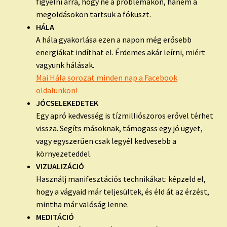
figyelni arra, hogy ne a problémákon, hanem a
megoldásokon tartsuk a fókuszt.
HÁLA
A hála gyakorlása ezen a napon még erősebb
energiákat indíthat el. Érdemes akár leírni, miért
vagyunk hálásak.
Mai Hála sorozat minden nap a Facebook
oldalunkon!
JÓCSELEKEDETEK
Egy apró kedvesség is tízmilliószoros erővel térhet
vissza. Segíts másoknak, támogass egy jó ügyet,
vagy egyszerűen csak legyél kedvesebb a
környezeteddel.
VIZUALIZÁCIÓ
Használj manifesztációs technikákat: képzeld el,
hogy a vágyaid már teljesültek, és éld át az érzést,
mintha már valóság lenne.
MEDITÁCIÓ