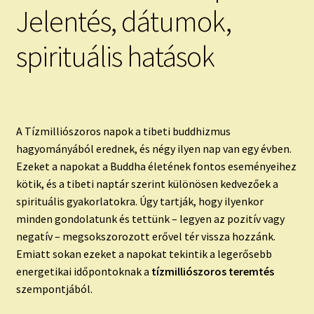
Jelentés, dátumok,
spirituális hatások
A Tízmilliószoros napok a tibeti buddhizmus
hagyományából erednek, és négy ilyen nap van egy évben.
Ezeket a napokat a Buddha életének fontos eseményeihez
kötik, és a tibeti naptár szerint különösen kedvezőek a
spirituális gyakorlatokra. Úgy tartják, hogy ilyenkor
minden gondolatunk és tettünk – legyen az pozitív vagy
negatív – megsokszorozott erővel tér vissza hozzánk.
Emiatt sokan ezeket a napokat tekintik a legerősebb
energetikai időpontoknak a
tízmilliószoros teremtés
szempontjából.