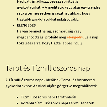
Meditálj, imádkozz, végezz spirituális
gyakorlatokat! – A meditáció vagy akár egy csendes
séta a természetben is segíthet abban, hogy
tisztább gondolatokkal indulj tovább.
ELENGEDÉS
Ha van benned harag, szomorúság vagy
megbántottság, próbáld meg
elengedni.
Ez a nap
tökéletes arra, hogy tiszta lappal indulj.
Tarot és Tízmilliószoros nap
A Tízmilliószoros napok ideálisak Tarot- és önismereti
gyakorlatokhoz. Az oldal aljára görgetve megtalálható:
Tízmilliószoros napi Tarot videók
Korábbi tízmilliószoros napi Tarot üzenetek