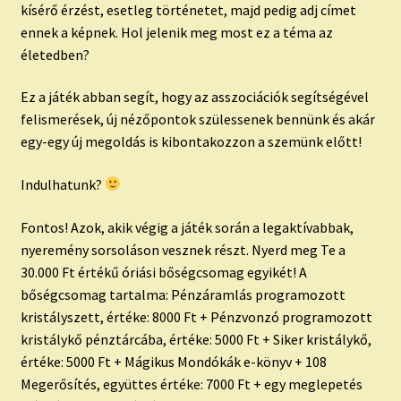
kísérő érzést, esetleg történetet, majd pedig adj címet
ennek a képnek. Hol jelenik meg most ez a téma az
életedben?
Ez a játék abban segít, hogy az asszociációk segítségével
felismerések, új nézőpontok szülessenek bennünk és akár
egy-egy új megoldás is kibontakozzon a szemünk előtt!
Indulhatunk?
Fontos! Azok, akik végig a játék során a legaktívabbak,
nyeremény sorsoláson vesznek részt. Nyerd meg Te a
30.000 Ft értékű óriási bőségcsomag egyikét! A
bőségcsomag tartalma: Pénzáramlás programozott
kristályszett, értéke: 8000 Ft + Pénzvonzó programozott
kristálykő pénztárcába, értéke: 5000 Ft + Siker kristálykő,
értéke: 5000 Ft + Mágikus Mondókák e-könyv + 108
Megerősítés, együttes értéke: 7000 Ft + egy meglepetés