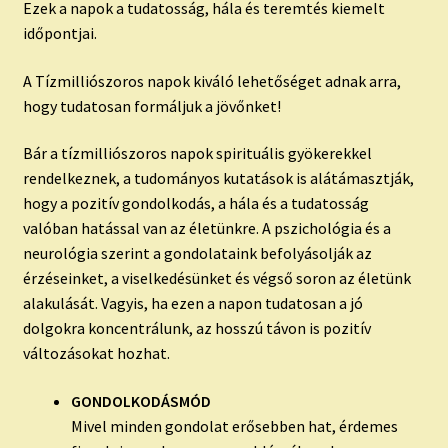
Ezek a napok a tudatosság, hála és teremtés kiemelt
időpontjai.
A Tízmilliószoros napok kiváló lehetőséget adnak arra,
hogy tudatosan formáljuk a jövőnket!
Bár a tízmilliószoros napok spirituális gyökerekkel
rendelkeznek, a tudományos kutatások is alátámasztják,
hogy a pozitív gondolkodás, a hála és a tudatosság
valóban hatással van az életünkre. A pszichológia és a
neurológia szerint a gondolataink befolyásolják az
érzéseinket, a viselkedésünket és végső soron az életünk
alakulását. Vagyis, ha ezen a napon tudatosan a jó
dolgokra koncentrálunk, az hosszú távon is pozitív
változásokat hozhat.
GONDOLKODÁSMÓD
Mivel minden gondolat erősebben hat, érdemes