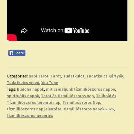
Categories:
napi Tarot
,
Tarot
,
Tudatkulcs
,
Tudatkulcs Kártyák
,
Tudatkulcs videó
,
You Tube
Tags:
Buddha napok
,
mit csináljunk tízmilliószoros napon
,
spirituális napok
,
Tarot és tízmilliószoros nap
,
Telihold és
Tízmilliószoros teremtő nap
,
Tízmilliószoros Nap
,
tízmilliószoros nap jelentése
,
tízmilliószoros napok 2025
,
tízmilliószoros teremtés