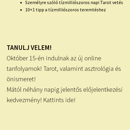
Személyre szóló tízmilliószoros napi Tarot vetés
10+1 tipp a tízmilliószoros teremtéshez
TANULJ VELEM!
Október 15-én indulnak az új online
tanfolyamok! Tarot, valamint asztrológia és
önismeret!
Mától néhány napig jelentős előjelentkezési
kedvezmény! Kattints ide!