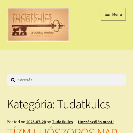
Ugrás
Kilépés
Menü
a
a
navigációhoz
tartalomba
Expand
HÚZZ EGY KÁRTYÁT!
child
menu
NAPI TAROT
Keresés:
HOLDNAPTÁR
HOLD TANÁCSOK
Kategória:
Tudatkulcs
NAPI ASZTROLÓGIA
Posted on
2025-07-28
by
Tudatkulcs
—
Hozzászólás most!
Expand
KÉRJ EGY MEGERŐSÍTÉST!
TÍZMILLIÓSZOROS NAP