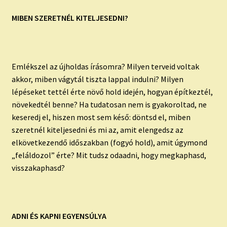
MIBEN SZERETNÉL KITELJESEDNI?
Emlékszel az újholdas írásomra? Milyen terveid voltak
akkor, miben vágytál tiszta lappal indulni? Milyen
lépéseket tettél érte növő hold idején, hogyan építkeztél,
növekedtél benne? Ha tudatosan nem is gyakoroltad, ne
keseredj el, hiszen most sem késő: döntsd el, miben
szeretnél kiteljesedni és mi az, amit elengedsz az
elkövetkezendő időszakban (fogyó hold), amit úgymond
„feláldozol” érte? Mit tudsz odaadni, hogy megkaphasd,
visszakaphasd?
ADNI ÉS KAPNI EGYENSÚLYA