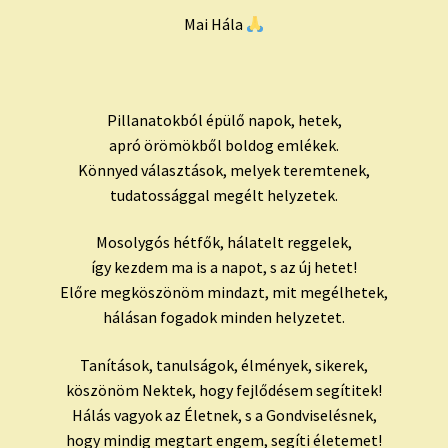
Mai Hála
Pillanatokból épülő napok, hetek,
apró örömökből boldog emlékek.
Könnyed választások, melyek teremtenek,
tudatossággal megélt helyzetek.
Mosolygós hétfők, hálatelt reggelek,
így kezdem ma is a napot, s az új hetet!
Előre megköszönöm mindazt, mit megélhetek,
hálásan fogadok minden helyzetet.
Tanítások, tanulságok, élmények, sikerek,
köszönöm Nektek, hogy fejlődésem segítitek!
Hálás vagyok az Életnek, s a Gondviselésnek,
hogy mindig megtart engem, segíti életemet!