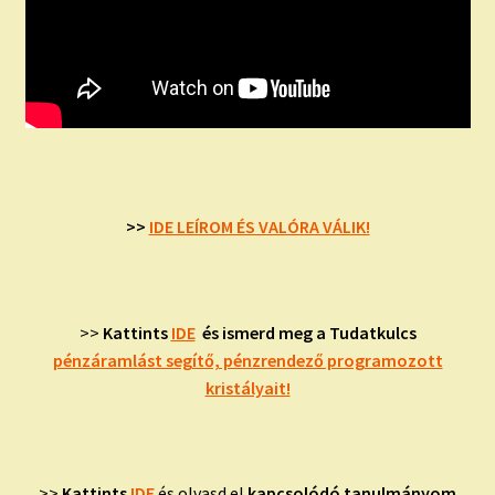
>
>
IDE LEÍROM ÉS VALÓRA VÁLIK!
>>
Kattints
IDE
és ismerd meg a Tudatkulcs
pénzáramlást segítő, pénzrendező programozott
kristályait!
>>
Kattints
IDE
és olvasd el
kapcsolódó tanulmányom