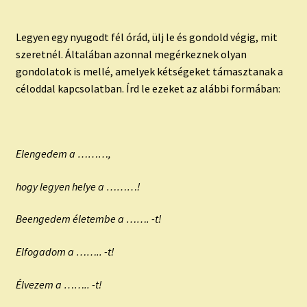
Legyen egy nyugodt fél órád, ülj le és gondold végig, mit
szeretnél. Általában azonnal megérkeznek olyan
gondolatok is mellé, amelyek kétségeket támasztanak a
céloddal kapcsolatban. Írd le ezeket az alábbi formában:
Elengedem a ………,
hogy legyen helye a ………!
Beengedem életembe a ……. -t!
Elfogadom a …….. -t!
Élvezem a …….. -t!