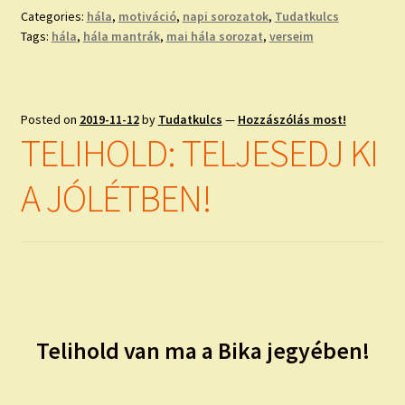
Categories:
hála
,
motiváció
,
napi sorozatok
,
Tudatkulcs
Tags:
hála
,
hála mantrák
,
mai hála sorozat
,
verseim
Posted on
2019-11-12
by
Tudatkulcs
—
Hozzászólás most!
TELIHOLD: TELJESEDJ KI
A JÓLÉTBEN!
Telihold van ma a Bika jegyében!