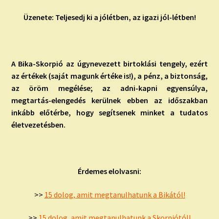
Üzenete: Teljesedj ki a jólétben, az igazi jól-létben!
A Bika-Skorpió az úgynevezett birtoklási tengely, ezért
az értékek (saját magunk értéke is!), a pénz, a biztonság,
az öröm megélése; az adni-kapni egyensúlya,
megtartás-elengedés kerülnek ebben az időszakban
inkább előtérbe, hogy segítsenek minket a tudatos
életvezetésben.
Érdemes elolvasni:
>>
15 dolog, amit megtanulhatunk a Bikától!
>>
15 dolog, amit megtanulhatunk a Skorpiótól!