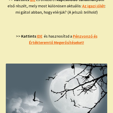
első részét, mely most különösen aktuális:
Az igazi jólét
:
mi gátol abban, hogy elérjük? (A jelszó:
telihold
)
>>
Kattints
IDE
és hasznosítsd a
Pénzvonzó és
Értékteremtő Megerősítéseket!