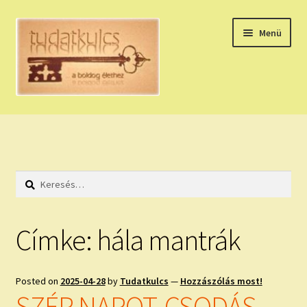
Ugrás
Kilépés
Menü
a
a
navigációhoz
tartalomba
Expand
HÚZZ EGY KÁRTYÁT!
child
menu
NAPI TAROT
Keresés:
HOLDNAPTÁR
HOLD TANÁCSOK
Címke:
hála mantrák
NAPI ASZTROLÓGIA
Posted on
2025-04-28
by
Tudatkulcs
—
Hozzászólás most!
Expand
KÉRJ EGY MEGERŐSÍTÉST!
SZÉP NAPOT, CSODÁS