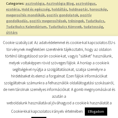
Categories:
asztrológia
,
Asztrológia Blog
,
asztrológus
,
ezotéria
,
Hold és egészség
,
holdállás
,
holdnaptár
,
horoszkóp
,
megerosítés mondókák
,
pozitív gondolatok
,
pozitív
gondolkodás
,
pozitív megerosítések
,
tréningek
,
Tudatkulcs
,
Tudatkulcs Kalendárium
,
Tudatkulcs Könyvek
,
tudatosság
,
útitárs
Tags:
bőség
,
bőségvonzó megerősítések
,
értékes vagy
,
hála
,
Cookie szabályzat: Az adatvédelemmel és cookie-kal kapcsolatos EU-s
hála mantrák
,
jólét
,
pénz
,
pénzáramlást segítő kristályok
,
törvénynek megfelelően szeretnénk tájékoztatni, hogy az oldalon
szászoros teremtő nap
,
telihold a Bika jegyében
történő látogatásod során cookie-kat, vagyis “sütiket” használunk,
melyek voltaképpen rövid szöveges fájlok. A honlap a cookie-k
segítségével nyújtja a szolgáltatásokat, szabja személyre a
hirdetéseket és elemzi a forgalmat. Ezen fájlok információkat
szolgáltatnak számunkra a felhasználók oldallátogatási szokásairól,
de nem tárolnak személyes információkat. A gomb megnyomásával és
© TUDATKULCS 2026
azután a
Built with Storefront
.
weboldalunk használatával jóváhagyod a cookie-k használatát a
Cookie-kkal kapcsolatos irányelv értelmében.
Elfogadom