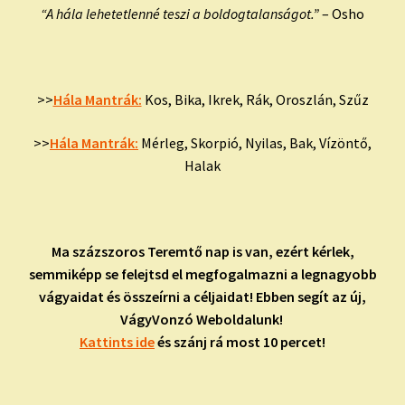
“A hála lehetetlenné teszi a boldogtalanságot.”
– Osho
>>
Hála Mantrák:
Kos, Bika, Ikrek, Rák, Oroszlán, Szűz
>>
Hála Mantrák:
Mérleg, Skorpió, Nyilas, Bak, Vízöntő,
Halak
Ma százszoros Teremtő nap is van, ezért kérlek,
semmiképp se felejtsd el megfogalmazni a legnagyobb
vágyaidat és összeírni a céljaidat! Ebben segít az új,
VágyVonzó Weboldalunk!
Kattints ide
és szánj rá most 10 percet!