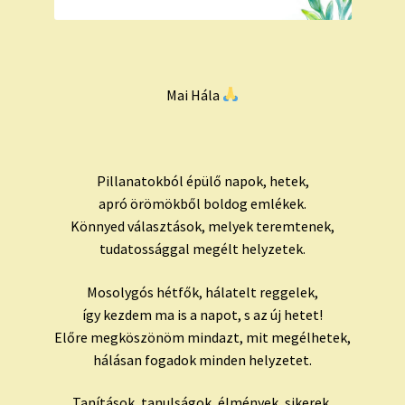
Mai Hála
Pillanatokból épülő napok, hetek,
apró örömökből boldog emlékek.
Könnyed választások, melyek teremtenek,
tudatossággal megélt helyzetek.
Mosolygós hétfők, hálatelt reggelek,
így kezdem ma is a napot, s az új hetet!
Előre megköszönöm mindazt, mit megélhetek,
hálásan fogadok minden helyzetet.
Tanítások, tanulságok, élmények, sikerek,