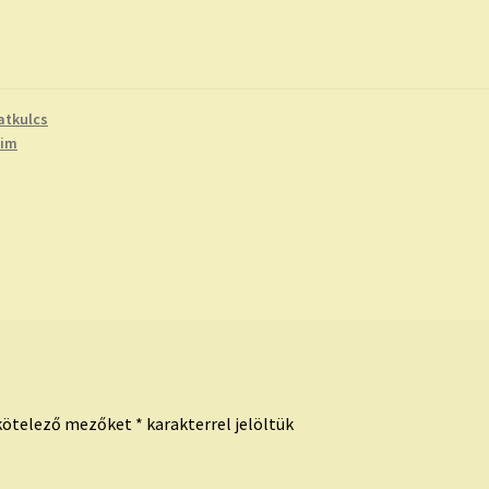
atkulcs
eim
kötelező mezőket
*
karakterrel jelöltük