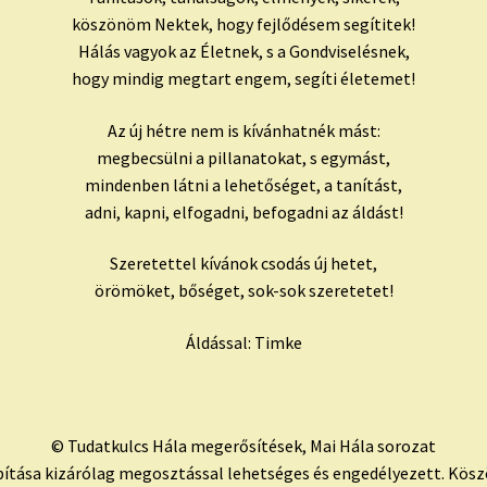
köszönöm Nektek, hogy fejlődésem segítitek!
Hálás vagyok az Életnek, s a Gondviselésnek,
hogy mindig megtart engem, segíti életemet!
Az új hétre nem is kívánhatnék mást:
megbecsülni a pillanatokat, s egymást,
mindenben látni a lehetőséget, a tanítást,
adni, kapni, elfogadni, befogadni az áldást!
Szeretettel kívánok csodás új hetet,
örömöket, bőséget, sok-sok szeretetet!
Áldással: Timke
© Tudatkulcs Hála megerősítések, Mai Hála sorozat
bítása kizárólag megosztással lehetséges és engedélyezett. Kös