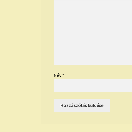
Név
*