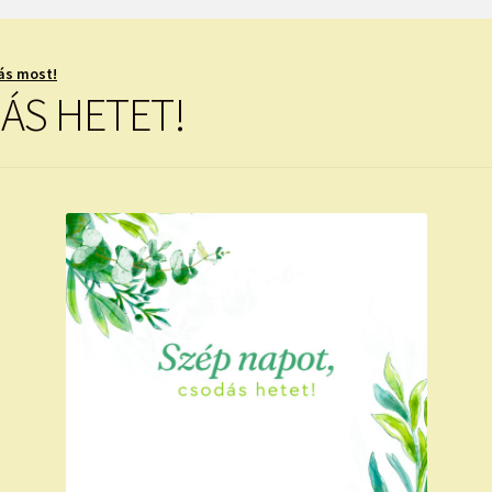
ás most!
ÁS HETET!