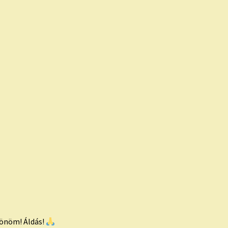
zönöm! Áldás!