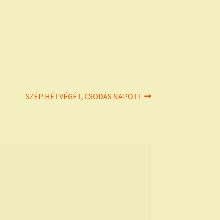
Next
SZÉP HÉTVÉGÉT, CSODÁS NAPOT!
post: