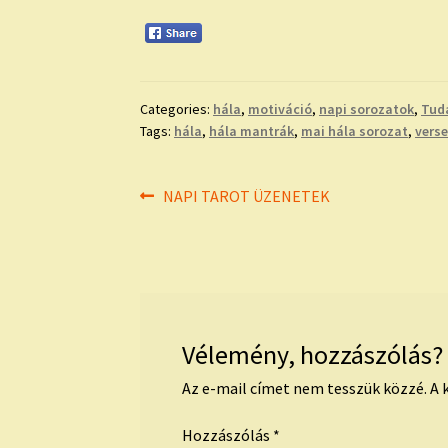
Categories:
hála
,
motiváció
,
napi sorozatok
,
Tud
Tags:
hála
,
hála mantrák
,
mai hála sorozat
,
vers
Bejegyzés
Previous
NAPI TAROT ÜZENETEK
post:
navigáció
Vélemény, hozzászólás?
Az e-mail címet nem tesszük közzé.
A 
Hozzászólás
*