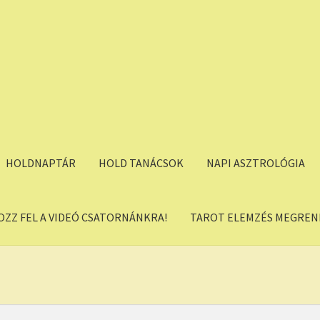
HOLDNAPTÁR
HOLD TANÁCSOK
NAPI ASZTROLÓGIA
OZZ FEL A VIDEÓ CSATORNÁNKRA!
TAROT ELEMZÉS MEGREND