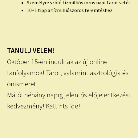
Személyre szóló tízmilliószoros napi Tarot vetés
10+1 tipp a tízmilliószoros teremtéshez
TANULJ VELEM!
Október 15-én indulnak az új online
tanfolyamok! Tarot, valamint asztrológia és
önismeret!
Mától néhány napig jelentős előjelentkezési
kedvezmény! Kattints ide!