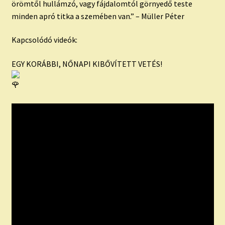
örömtől hullámzó, vagy fájdalomtól görnyedő teste
minden apró titka a szemében van.” – Müller Péter
Kapcsolódó videók:
EGY KORÁBBI, NŐNAPI KIBŐVÍTETT VETÉS!