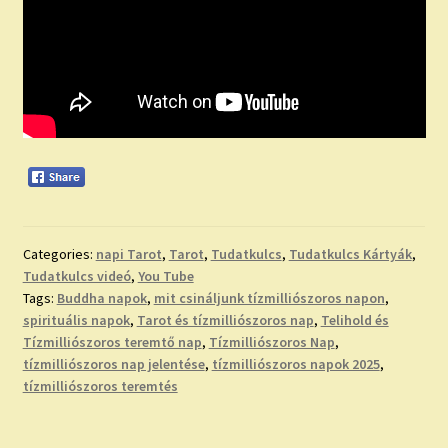
Categories:
napi Tarot
,
Tarot
,
Tudatkulcs
,
Tudatkulcs Kártyák
,
Tudatkulcs videó
,
You Tube
Tags:
Buddha napok
,
mit csináljunk tízmilliószoros napon
,
spirituális napok
,
Tarot és tízmilliószoros nap
,
Telihold és
Tízmilliószoros teremtő nap
,
Tízmilliószoros Nap
,
tízmilliószoros nap jelentése
,
tízmilliószoros napok 2025
,
tízmilliószoros teremtés