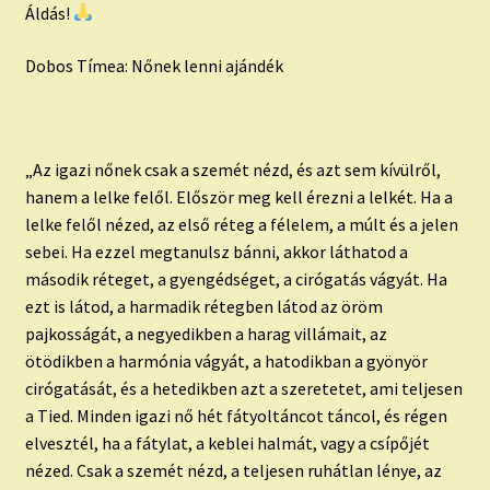
Áldás!
Dobos Tímea: Nőnek lenni ajándék
„Az igazi nőnek csak a szemét nézd, és azt sem kívülről,
hanem a lelke felől. Először meg kell érezni a lelkét. Ha a
lelke felől nézed, az első réteg a félelem, a múlt és a jelen
sebei. Ha ezzel megtanulsz bánni, akkor láthatod a
második réteget, a gyengédséget, a cirógatás vágyát. Ha
ezt is látod, a harmadik rétegben látod az öröm
pajkosságát, a negyedikben a harag villámait, az
ötödikben a harmónia vágyát, a hatodikban a gyönyör
cirógatását, és a hetedikben azt a szeretetet, ami teljesen
a Tied. Minden igazi nő hét fátyoltáncot táncol, és régen
elvesztél, ha a fátylat, a keblei halmát, vagy a csípőjét
nézed. Csak a szemét nézd, a teljesen ruhátlan lénye, az