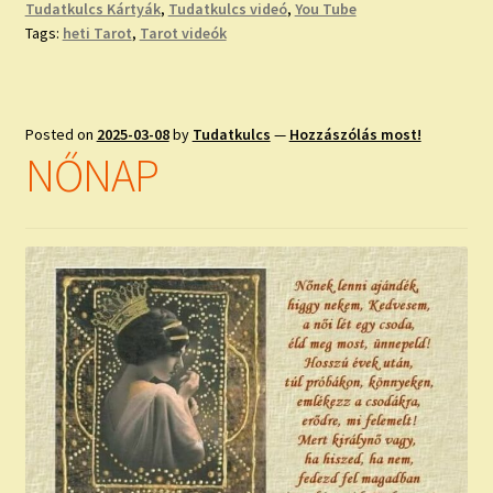
Tudatkulcs Kártyák
,
Tudatkulcs videó
,
You Tube
Tags:
heti Tarot
,
Tarot videók
Posted on
2025-03-08
by
Tudatkulcs
—
Hozzászólás most!
NŐNAP