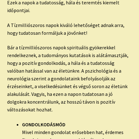
Ezek a napok a tudatosság, hála és teremtés kiemelt
időpontjai.
A Tízmilliószoros napok kiváló lehetőséget adnak arra,
hogy tudatosan formáljuk a jövőnket!
Bár a tízmilliószoros napok spirituális gyökerekkel
rendelkeznek, a tudományos kutatások is alátámasztják,
hogy a pozitív gondolkodás, a hála és a tudatosság
valóban hatással van az életünkre. A pszichológia és a
neurológia szerint a gondolataink befolyásolják az
érzéseinket, a viselkedésünket és végső soron az életünk
alakulását. Vagyis, ha ezen a napon tudatosan a jó
dolgokra koncentrálunk, az hosszú távon is pozitív
változásokat hozhat.
GONDOLKODÁSMÓD
Mivel minden gondolat erősebben hat, érdemes