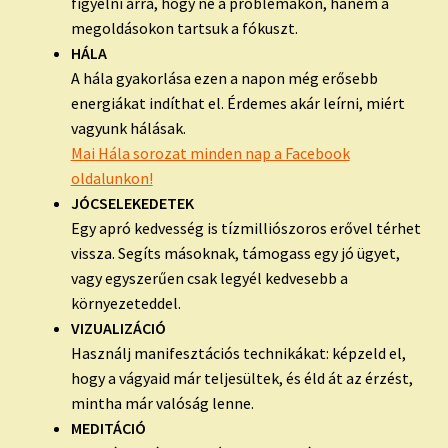
figyelni arra, hogy ne a problémákon, hanem a
megoldásokon tartsuk a fókuszt.
HÁLA
A hála gyakorlása ezen a napon még erősebb
energiákat indíthat el. Érdemes akár leírni, miért
vagyunk hálásak.
Mai Hála sorozat minden nap a Facebook
oldalunkon!
JÓCSELEKEDETEK
Egy apró kedvesség is tízmilliószoros erővel térhet
vissza. Segíts másoknak, támogass egy jó ügyet,
vagy egyszerűen csak legyél kedvesebb a
környezeteddel.
VIZUALIZÁCIÓ
Használj manifesztációs technikákat: képzeld el,
hogy a vágyaid már teljesültek, és éld át az érzést,
mintha már valóság lenne.
MEDITÁCIÓ