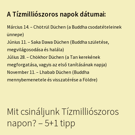
A Tízmilliószoros napok dátumai:
Március 14. – Chötrül Düchen (a Buddha csodatételeinek
ünnepe)
Június 11. – Saka Dawa Düchen (Buddha születése,
megvilágosodása és halála)
Július 28. – Chökhor Düchen (a Tan kerekének
megforgatása, vagyis az első tanításának napja)
November 11. – Lhabab Düchen (Buddha
mennybemenetele és visszatérése a Földre)
Mit csináljunk Tízmilliószoros
napon? – 5+1 tipp