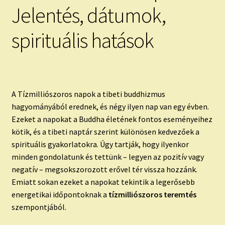
Jelentés, dátumok,
spirituális hatások
A Tízmilliószoros napok a tibeti buddhizmus
hagyományából erednek, és négy ilyen nap van egy évben.
Ezeket a napokat a Buddha életének fontos eseményeihez
kötik, és a tibeti naptár szerint különösen kedvezőek a
spirituális gyakorlatokra. Úgy tartják, hogy ilyenkor
minden gondolatunk és tettünk – legyen az pozitív vagy
negatív – megsokszorozott erővel tér vissza hozzánk.
Emiatt sokan ezeket a napokat tekintik a legerősebb
energetikai időpontoknak a
tízmilliószoros teremtés
szempontjából.