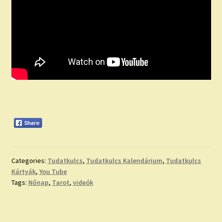
Categories:
Tudatkulcs
,
Tudatkulcs Kalendárium
,
Tudatkulcs
Kártyák
,
You Tube
Tags:
Nőnap
,
Tarot
,
videók