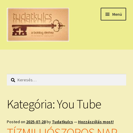
Ugrás
Kilépés
Menü
a
a
navigációhoz
tartalomba
Expand
HÚZZ EGY KÁRTYÁT!
child
menu
NAPI TAROT
Keresés:
HOLDNAPTÁR
HOLD TANÁCSOK
Kategória:
You Tube
NAPI ASZTROLÓGIA
Posted on
2025-07-28
by
Tudatkulcs
—
Hozzászólás most!
Expand
KÉRJ EGY MEGERŐSÍTÉST!
TÍZMILLIÓSZOROS NAP