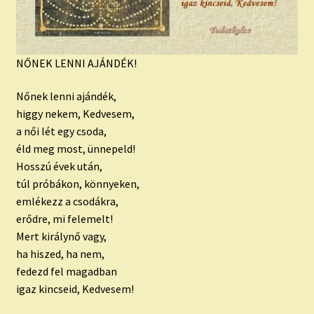
NŐNEK LENNI AJÁNDÉK!
Nőnek lenni ajándék,
higgy nekem, Kedvesem,
a női lét egy csoda,
éld meg most, ünnepeld!
Hosszú évek után,
túl próbákon, könnyeken,
emlékezz a csodákra,
erődre, mi felemelt!
Mert királynő vagy,
ha hiszed, ha nem,
fedezd fel magadban
igaz kincseid, Kedvesem!