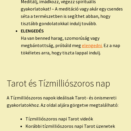
Meditálj, imádkozz, végezz spirituális
gyakorlatokat! – A meditáció vagy akár egy csendes
séta a természetben is segíthet abban, hogy
tisztább gondolatokkal indulj tovább.
ELENGEDÉS
Ha van benned harag, szomorúság vagy
megbántottság, próbáld meg
elengedni.
Ez a nap
tökéletes arra, hogy tiszta lappal indulj.
Tarot és Tízmilliószoros nap
A Tízmilliószoros napok ideálisak Tarot- és önismereti
gyakorlatokhoz. Az oldal aljára görgetve megtalálható:
Tízmilliószoros napi Tarot videók
Korábbi tízmilliószoros napi Tarot üzenetek