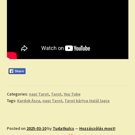
Categories:
napi Tarot
,
Tarot
,
You Tube
Tags:
Kardok Ásza
,
napi Tarot
,
Tarot kártya Halál lapja
Posted on
2025-03-10
by
Tudatkulcs
—
Hozzászólás most!