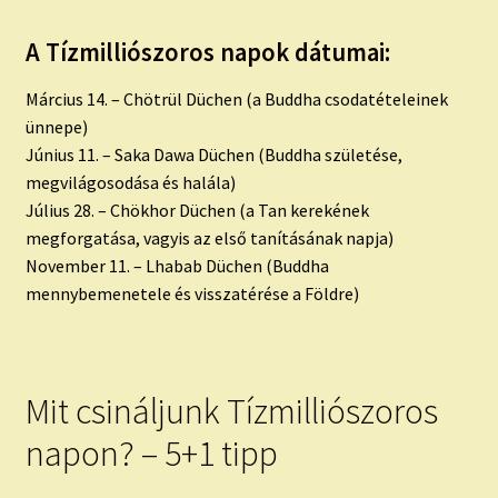
A Tízmilliószoros napok dátumai:
Március 14. – Chötrül Düchen (a Buddha csodatételeinek
ünnepe)
Június 11. – Saka Dawa Düchen (Buddha születése,
megvilágosodása és halála)
Július 28. – Chökhor Düchen (a Tan kerekének
megforgatása, vagyis az első tanításának napja)
November 11. – Lhabab Düchen (Buddha
mennybemenetele és visszatérése a Földre)
Mit csináljunk Tízmilliószoros
napon? – 5+1 tipp