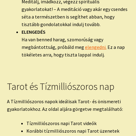
Meditálj, imádkozz, végezz spirituális
gyakorlatokat! – A meditáció vagy akár egy csendes
séta a természetben is segíthet abban, hogy
tisztább gondolatokkal indulj tovább.
ELENGEDÉS
Ha van benned harag, szomorúság vagy
megbántottság, próbáld meg
elengedni.
Ez a nap
tökéletes arra, hogy tiszta lappal indulj.
Tarot és Tízmilliószoros nap
A Tízmilliószoros napok ideálisak Tarot- és önismereti
gyakorlatokhoz. Az oldal aljára görgetve megtalálható:
Tízmilliószoros napi Tarot videók
Korábbi tízmilliószoros napi Tarot üzenetek