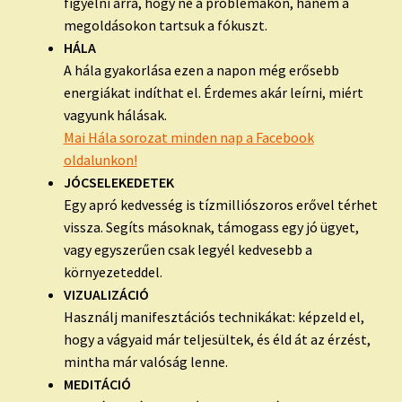
figyelni arra, hogy ne a problémákon, hanem a
megoldásokon tartsuk a fókuszt.
HÁLA
A hála gyakorlása ezen a napon még erősebb
energiákat indíthat el. Érdemes akár leírni, miért
vagyunk hálásak.
Mai Hála sorozat minden nap a Facebook
oldalunkon!
JÓCSELEKEDETEK
Egy apró kedvesség is tízmilliószoros erővel térhet
vissza. Segíts másoknak, támogass egy jó ügyet,
vagy egyszerűen csak legyél kedvesebb a
környezeteddel.
VIZUALIZÁCIÓ
Használj manifesztációs technikákat: képzeld el,
hogy a vágyaid már teljesültek, és éld át az érzést,
mintha már valóság lenne.
MEDITÁCIÓ