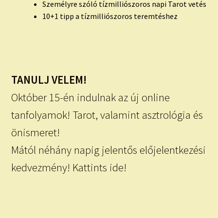
Személyre szóló tízmilliószoros napi Tarot vetés
10+1 tipp a tízmilliószoros teremtéshez
TANULJ VELEM!
Október 15-én indulnak az új online
tanfolyamok! Tarot, valamint asztrológia és
önismeret!
Mától néhány napig jelentős előjelentkezési
kedvezmény! Kattints ide!