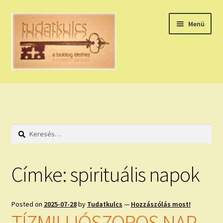
Ugrás
Kilépés
Menü
a
a
navigációhoz
tartalomba
Expand
HÚZZ EGY KÁRTYÁT!
child
menu
NAPI TAROT
Keresés:
HOLDNAPTÁR
HOLD TANÁCSOK
Címke:
spirituális napok
NAPI ASZTROLÓGIA
Posted on
2025-07-28
by
Tudatkulcs
—
Hozzászólás most!
Expand
KÉRJ EGY MEGERŐSÍTÉST!
TÍZMILLIÓSZOROS NAP