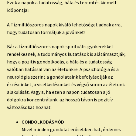
Ezek a napok a tudatosság, hála és teremtés kiemelt
időpontjai.
A Tízmilliószoros napok kiváló lehetőséget adnak arra,
hogy tudatosan formáljuk a jövőnket!
Bár a tízmilliószoros napok spirituális gyökerekkel
rendelkeznek, a tudományos kutatások is alátámasztják,
hogy a pozitív gondolkodás, a hála és a tudatosság
valóban hatással van az életünkre. A pszichológia és a
neurológia szerint a gondolataink befolyásolják az
érzéseinket, a viselkedésünket és végső soron az életünk
alakulását. Vagyis, ha ezen a napon tudatosan a jó
dolgokra koncentrálunk, az hosszú távon is pozitív
változásokat hozhat.
GONDOLKODÁSMÓD
Mivel minden gondolat erősebben hat, érdemes