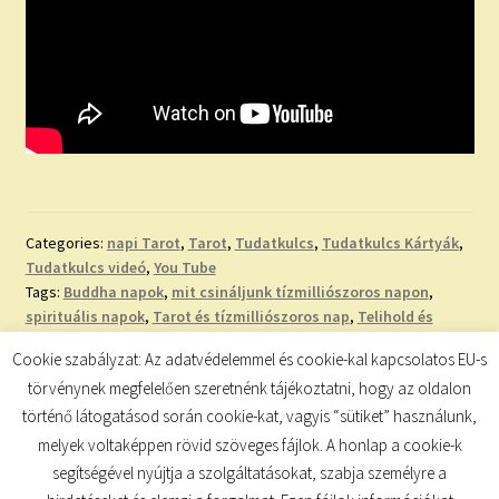
Categories:
napi Tarot
,
Tarot
,
Tudatkulcs
,
Tudatkulcs Kártyák
,
Tudatkulcs videó
,
You Tube
Tags:
Buddha napok
,
mit csináljunk tízmilliószoros napon
,
spirituális napok
,
Tarot és tízmilliószoros nap
,
Telihold és
Tízmilliószoros teremtő nap
,
Tízmilliószoros Nap
,
Cookie szabályzat: Az adatvédelemmel és cookie-kal kapcsolatos EU-s
tízmilliószoros nap jelentése
,
tízmilliószoros napok 2025
,
törvénynek megfelelően szeretnénk tájékoztatni, hogy az oldalon
tízmilliószoros teremtés
történő látogatásod során cookie-kat, vagyis “sütiket” használunk,
melyek voltaképpen rövid szöveges fájlok. A honlap a cookie-k
segítségével nyújtja a szolgáltatásokat, szabja személyre a