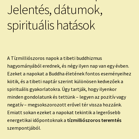
Jelentés, dátumok,
spirituális hatások
A Tízmilliószoros napok a tibeti buddhizmus
hagyományából erednek, és négy ilyen nap van egy évben.
Ezeket a napokat a Buddha életének fontos eseményeihez
kötik, és a tibeti naptár szerint különösen kedvezőek a
spirituális gyakorlatokra. Úgy tartják, hogy ilyenkor
minden gondolatunk és tettünk – legyen az pozitív vagy
negatív – megsokszorozott erővel tér vissza hozzánk.
Emiatt sokan ezeket a napokat tekintik a legerősebb
energetikai időpontoknak a
tízmilliószoros teremtés
szempontjából.