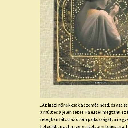
„Az igazi nőnek csak a szemét nézd, és azt sem
a múlt és a jelen sebei. Ha ezzel megtanulsz 
rétegben látod az öröm pajkosságát, a negyed
hetedikben azt a szeretetet, ami teljesen a Ti