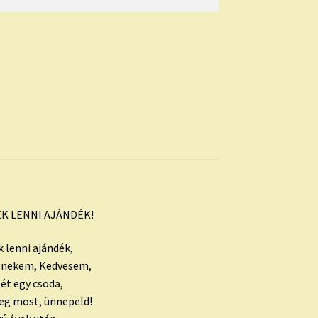
K LENNI AJÁNDÉK!
 lenni ajándék,
 nekem, Kedvesem,
lét egy csoda,
eg most, ünnepeld!