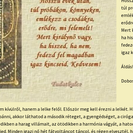
Hossz
túl p
emlék
erődr
Mert 
ha hi
fedez
igaz 
Áldás
Dobos
 kívülről, hanem a lelke felől. Először meg kell érezni a lelkét. Ha
bánni, akkor láthatod a második réteget, a gyengédséget, a ciróga
ikben a harag villámait, az ötödikben a harmónia vágyát, a hatod
ed. Minden igazi nő hét fátyoltáncot táncol, és régen elvesztél, ha