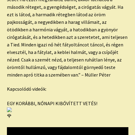
második réteget, a gyengédséget, a cirógatás vágyát. Ha
ezt is látod, a harmadik rétegben látod az öröm
pajkosságát, a negyedikben a harag villámait, az
ötödikben a harmónia vágyát, a hatodikban a gyönyör
cirógatását, és a hetedikben azt a szeretetet, ami teljesen
a Tied. Minden igazi nő hét fátyoltáncot táncol, és régen
elvesztél, ha a fátylat, a keblei halmát, vagy a csípőjét
nézed. Csak a szemét nézd, a teljesen ruhátlan lénye, az
örömtől hullámzó, vagy fájdalomtól görnyedő teste
minden apró titka a szemében van.” – Müller Péter
Kapcsolódó videók:
EGY KORÁBBI, NŐNAPI KIBŐVÍTETT VETÉS!