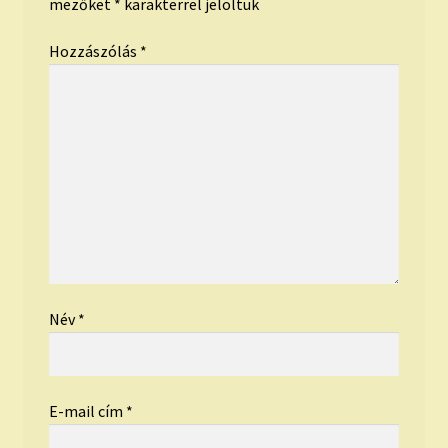
mezőket
*
karakterrel jelöltük
Hozzászólás
*
Név
*
E-mail cím
*