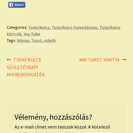
Categories:
Tudatkulcs
,
Tudatkulcs Kalendárium
,
Tudatkulcs
Kártyák
,
You Tube
Tags:
Nőnap
,
Tarot
,
videók
Bejegyzés
Previous
Next
TUDATKULCS
MAI TAROT KÁRTYA
post:
post:
SZÜLETÉSNAPI
navigáció
NYEREMÉNYJÁTÉK
Vélemény, hozzászólás?
Az e-mail címet nem tesszük közzé.
A kötelező