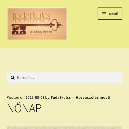
Ugrás
Kilépés
Menü
a
a
navigációhoz
tartalomba
Expand
HÚZZ EGY KÁRTYÁT!
child
menu
NAPI TAROT
Keresés:
HOLDNAPTÁR
HOLD TANÁCSOK
Posted on
2025-03-08
by
Tudatkulcs
—
Hozzászólás most!
NŐNAP
NAPI ASZTROLÓGIA
Expand
KÉRJ EGY MEGERŐSÍTÉST!