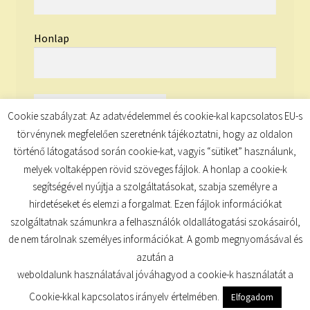
Honlap
Cookie szabályzat: Az adatvédelemmel és cookie-kal kapcsolatos EU-s
törvénynek megfelelően szeretnénk tájékoztatni, hogy az oldalon
történő látogatásod során cookie-kat, vagyis “sütiket” használunk,
melyek voltaképpen rövid szöveges fájlok. A honlap a cookie-k
segítségével nyújtja a szolgáltatásokat, szabja személyre a
hirdetéseket és elemzi a forgalmat. Ezen fájlok információkat
szolgáltatnak számunkra a felhasználók oldallátogatási szokásairól,
de nem tárolnak személyes információkat. A gomb megnyomásával és
© TUDATKULCS 2026
azután a
Built with Storefront
.
weboldalunk használatával jóváhagyod a cookie-k használatát a
Cookie-kkal kapcsolatos irányelv értelmében.
Elfogadom