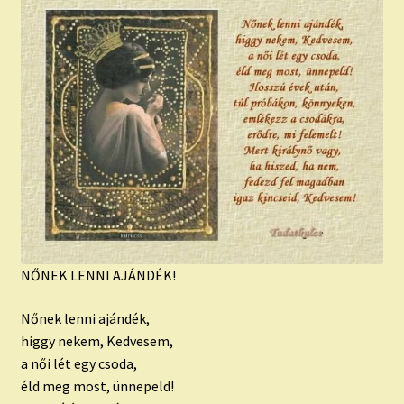
child
menu
Expand
ISMERJ MEG!
child
menu
ÍRJ NEKEM!
IRATKOZZ FEL A VIDEÓ CSATORNÁNKRA!
TAROT ELEMZÉS MEGRENDELÉSE LIMITÁLT!
AJÁNDÉKOKKAL!
NŐNEK LENNI AJÁNDÉK!
Nőnek lenni ajándék,
higgy nekem, Kedvesem,
a női lét egy csoda,
éld meg most, ünnepeld!