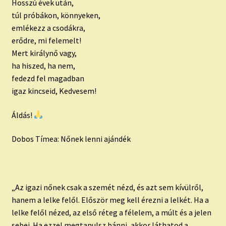
Hosszú évek után,
túl próbákon, könnyeken,
emlékezz a csodákra,
erődre, mi felemelt!
Mert királynő vagy,
ha hiszed, ha nem,
fedezd fel magadban
igaz kincseid, Kedvesem!
Áldás!
Dobos Tímea: Nőnek lenni ajándék
„Az igazi nőnek csak a szemét nézd, és azt sem kívülről,
hanem a lelke felől. Először meg kell érezni a lelkét. Ha a
lelke felől nézed, az első réteg a félelem, a múlt és a jelen
sebei. Ha ezzel megtanulsz bánni, akkor láthatod a