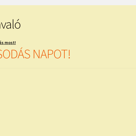
avaló
ás most!
CSODÁS NAPOT!