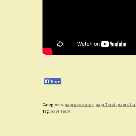
Categories:
napi sorozatok
,
napi Tarot
,
napi útra
Tag:
napi Tarot