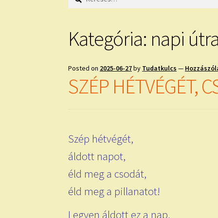
Kategória:
napi útr
Posted on
2025-06-27
by
Tudatkulcs
—
Hozzászól
SZÉP HÉTVÉGÉT, 
Szép hétvégét,
áldott napot,
éld meg a csodát,
éld meg a pillanatot!
Legyen áldott ez a nap,