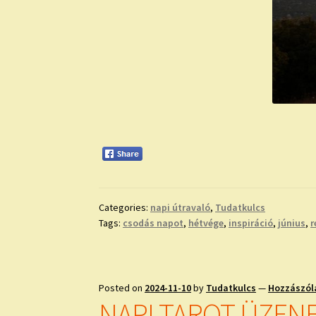
Categories:
napi útravaló
,
Tudatkulcs
Tags:
csodás napot
,
hétvége
,
inspiráció
,
június
,
r
Posted on
2024-11-10
by
Tudatkulcs
—
Hozzászól
NAPI TAROT ÜZEN