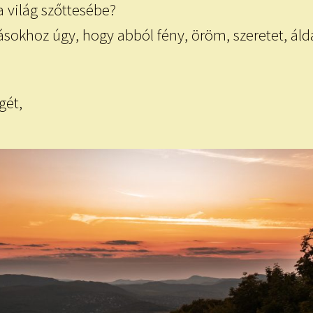
a világ szőttesébe?
khoz úgy, hogy abból fény, öröm, szeretet, áld
gét,