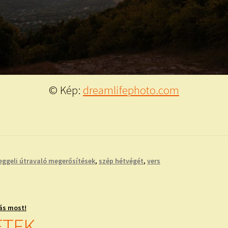
© Kép:
dreamlifephoto.com
eggeli útravaló megerősítések
,
szép hétvégét
,
vers
ás most!
ETEK