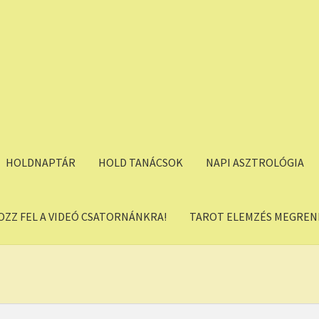
HOLDNAPTÁR
HOLD TANÁCSOK
NAPI ASZTROLÓGIA
OZZ FEL A VIDEÓ CSATORNÁNKRA!
TAROT ELEMZÉS MEGREND