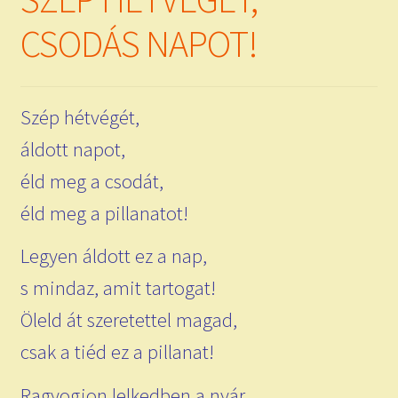
child
menu
Expand
CSODÁS NAPOT!
ISMERJ MEG!
child
menu
ÍRJ NEKEM!
Szép hétvégét,
IRATKOZZ FEL A VIDEÓ CSATORNÁNKRA!
áldott napot,
TAROT ELEMZÉS MEGRENDELÉSE LIMITÁLT!
éld meg a csodát,
AJÁNDÉKOKKAL!
éld meg a pillanatot!
Legyen áldott ez a nap,
s mindaz, amit tartogat!
Öleld át szeretettel magad,
csak a tiéd ez a pillanat!
Ragyogjon lelkedben a nyár,