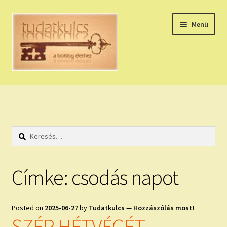
Ugrás
Kilépés
Menü
a
a
navigációhoz
tartalomba
Expand
HÚZZ EGY KÁRTYÁT!
child
menu
NAPI TAROT
Keresés:
HOLDNAPTÁR
HOLD TANÁCSOK
Címke:
csodás napot
NAPI ASZTROLÓGIA
Posted on
2025-06-27
by
Tudatkulcs
—
Hozzászólás most!
Expand
KÉRJ EGY MEGERŐSÍTÉST!
SZÉP HÉTVÉGÉT,