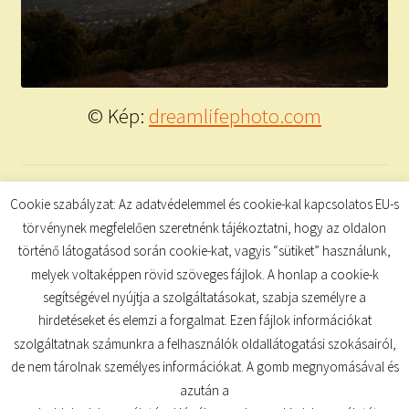
© Kép:
dreamlifephoto.com
Categories:
napi útravaló
,
Tudatkulcs
Cookie szabályzat: Az adatvédelemmel és cookie-kal kapcsolatos EU-s
Tags:
csodás napot
,
hétvége
,
inspiráció
,
június
,
reggeli útravaló
törvénynek megfelelően szeretnénk tájékoztatni, hogy az oldalon
megerősítések
,
szép hétvégét
,
vers
történő látogatásod során cookie-kat, vagyis “sütiket” használunk,
melyek voltaképpen rövid szöveges fájlok. A honlap a cookie-k
segítségével nyújtja a szolgáltatásokat, szabja személyre a
hirdetéseket és elemzi a forgalmat. Ezen fájlok információkat
szolgáltatnak számunkra a felhasználók oldallátogatási szokásairól,
de nem tárolnak személyes információkat. A gomb megnyomásával és
© TUDATKULCS 2026
azután a
Built with Storefront
.