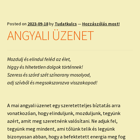
Posted on
2023-09-18
by
Tudatkulcs
—
Hozzászólás most!
ANGYALI ÜZENET
Mozdulj és elindul feléd az élet,
higgy és hihetetlen dolgok történnek!
Szeress és szórd szét színarany mosolyod,
adj szívből és megsokszorozva visszakapod!
A mai angyali üzenet egy szeretetteljes bíztatás arra
vonatkozóan, hogy elinduljunk, mozduljunk, tegyünk
azért, amit meg szeretnénk valósítani. Ne adjuk fel,
tegyünk meg mindent, ami tőlünk telik és legyünk
bizonyosan abban, hogy a befektetett energia meg fog