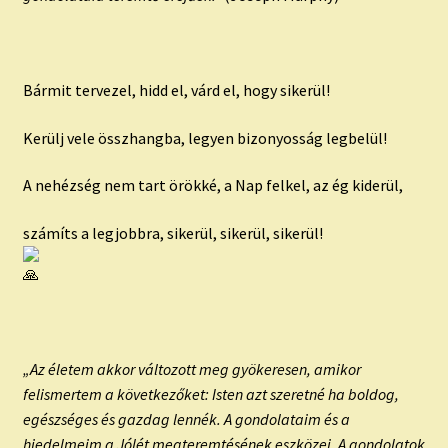
Bármit tervezel, hidd el, várd el, hogy sikerül!
Kerülj vele összhangba, legyen bizonyosság legbelül!
A nehézség nem tart örökké, a Nap felkel, az ég kiderül,
számíts a legjobbra, sikerül, sikerül, sikerül!
„Az életem akkor változott meg gyökeresen, amikor
felismertem a következőket: Isten azt szeretné ha boldog,
egészséges és gazdag lennék. A gondolataim és a
hiedelmeim a Jólét megteremtésének eszközei. A gondolatok