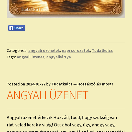
Categories:
angyali üzenetek
,
napi sorozatok
,
Tudatkulcs
Tags:
angyali üzenet
,
angyalkártya
Posted on
2024-01-22
by
Tudatkulcs
—
Hozzászólás most!
ANGYALI ÜZENET
Angyali üzenet érkezik Hozzád, tudd, hogy szükség van
rád, veled kerek a világ! Ott ahol vagy, úgy, ahogy vagy,