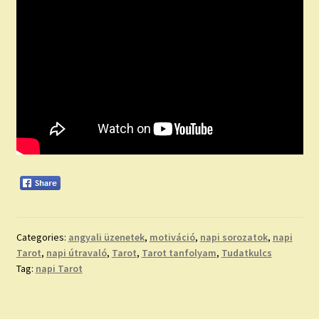
Categories:
angyali üzenetek
,
motiváció
,
napi sorozatok
,
napi
Tarot
,
napi útravaló
,
Tarot
,
Tarot tanfolyam
,
Tudatkulcs
Tag:
napi Tarot