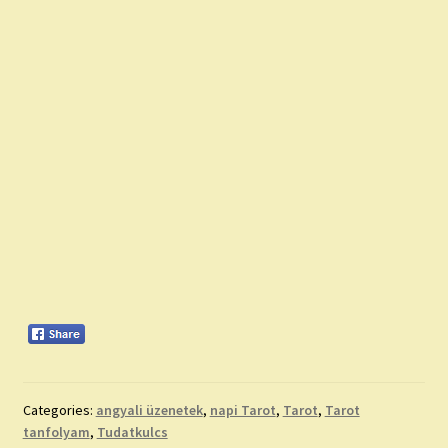
Categories:
angyali üzenetek
,
napi Tarot
,
Tarot
,
Tarot
tanfolyam
,
Tudatkulcs