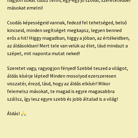
nagyon sokat tudsz tenni, egy-egy jó szóval, szereteteddel
másokat emelni!
Csodás képességeid vannak, fedezd fel tehetséged, belső
kincseid, minden segítséget megkapsz, legyen benned
erős a hit! Higgy magadban, higgy a jóban, az értékeidben,
az áldásokban! Mert tele van velük az élet, lásd mindazt a
szépet, mit naponta mutat neked!
Szeretet vagy, ragyogjon fényed! Szebbé teszed a világot,
áldás kísérje lépted! Minden mosolyod ezerszeresen
visszatér, érezd, lásd, hogy az áldás elkísér! Mikor
felemelsz másokat, te magad is egyre magasabbra
szállsz, így lesz egyre szebb és jobb általad is a világ!
Áldás!