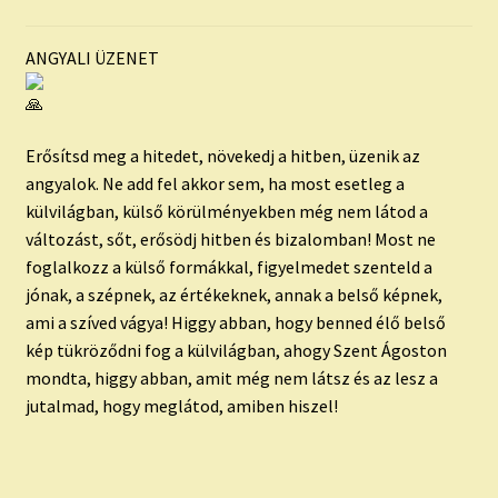
ANGYALI ÜZENET
Erősítsd meg a hitedet, növekedj a hitben, üzenik az
angyalok. Ne add fel akkor sem, ha most esetleg a
külvilágban, külső körülményekben még nem látod a
változást, sőt, erősödj hitben és bizalomban! Most ne
foglalkozz a külső formákkal, figyelmedet szenteld a
jónak, a szépnek, az értékeknek, annak a belső képnek,
ami a szíved vágya! Higgy abban, hogy benned élő belső
kép tükröződni fog a külvilágban, ahogy Szent Ágoston
mondta, higgy abban, amit még nem látsz és az lesz a
jutalmad, hogy meglátod, amiben hiszel!