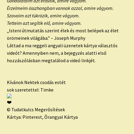
Gondolataim azt erősítik, amire vágyom.
Érzelmeim összhangban vannak azzal, amire vágyom.
Szavaim azt tükrözik, amire vágyom.
Tetteim azt segítik elő, amire vágyom.
„Isteni útmutatás szerint élek és most belépek az élet
örömeinek világába.” – Joseph Murphy
Láttad a ma reggeli angyali üzenetek kártya választós
videót? Amennyiben nem, a bejegyzés alatti első
hozzászólásban megtalálod a videó linkjét.
Kívánok Nektek csodás estét
sok szeretettel: Timke
© Tudatkulcs Megerősítések
Kártya: Pinterest, Őrangyal Kártya