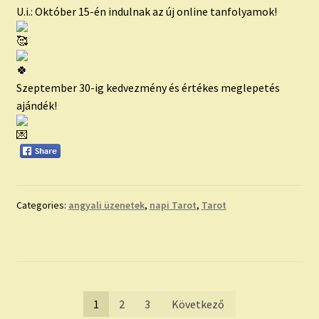
U.i.: Október 15-én indulnak az új online tanfolyamok!
Szeptember 30-ig kedvezmény és értékes meglepetés
ajándék!
Categories:
angyali üzenetek
,
napi Tarot
,
Tarot
Bejegyzések
1
2
3
Következő