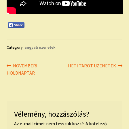
Category:
angyali üzenetek
Bejegyzés
Previous
Next
NOVEMBERI
HETI TAROT ÜZENETEK
post:
post:
HOLDNAPTÁR
navigáció
Vélemény, hozzászólás?
Az e-mail címet nem tesszük közzé.
A kötelező