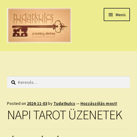
Ugrás
Kilépés
Menü
a
a
navigációhoz
tartalomba
Expand
HÚZZ EGY KÁRTYÁT!
child
menu
NAPI TAROT
Keresés:
HOLDNAPTÁR
HOLD TANÁCSOK
Posted on
2024-11-03
by
Tudatkulcs
—
Hozzászólás most!
NAPI TAROT ÜZENETEK
NAPI ASZTROLÓGIA
Expand
KÉRJ EGY MEGERŐSÍTÉST!