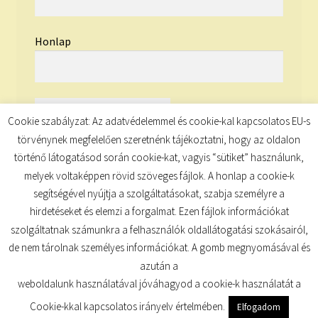
Honlap
Cookie szabályzat: Az adatvédelemmel és cookie-kal kapcsolatos EU-s
törvénynek megfelelően szeretnénk tájékoztatni, hogy az oldalon
történő látogatásod során cookie-kat, vagyis “sütiket” használunk,
melyek voltaképpen rövid szöveges fájlok. A honlap a cookie-k
segítségével nyújtja a szolgáltatásokat, szabja személyre a
hirdetéseket és elemzi a forgalmat. Ezen fájlok információkat
szolgáltatnak számunkra a felhasználók oldallátogatási szokásairól,
de nem tárolnak személyes információkat. A gomb megnyomásával és
© TUDATKULCS 2026
azután a
Built with Storefront
.
weboldalunk használatával jóváhagyod a cookie-k használatát a
Cookie-kkal kapcsolatos irányelv értelmében.
Elfogadom