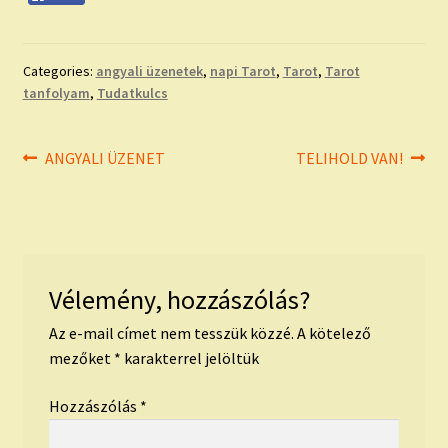
Categories:
angyali üzenetek
,
napi Tarot
,
Tarot
,
Tarot
tanfolyam
,
Tudatkulcs
Bejegyzés
Previous
Next
ANGYALI ÜZENET
TELIHOLD VAN!
post:
post:
navigáció
Vélemény, hozzászólás?
Az e-mail címet nem tesszük közzé.
A kötelező
mezőket
*
karakterrel jelöltük
Hozzászólás
*