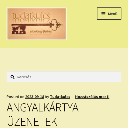
Ugrás
Kilépés
Menü
a
a
navigációhoz
tartalomba
Expand
HÚZZ EGY KÁRTYÁT!
child
menu
NAPI TAROT
Keresés:
HOLDNAPTÁR
HOLD TANÁCSOK
Posted on
2023-09-18
by
Tudatkulcs
—
Hozzászólás most!
ANGYALKÁRTYA
NAPI ASZTROLÓGIA
ÜZENETEK
Expand
KÉRJ EGY MEGERŐSÍTÉST!