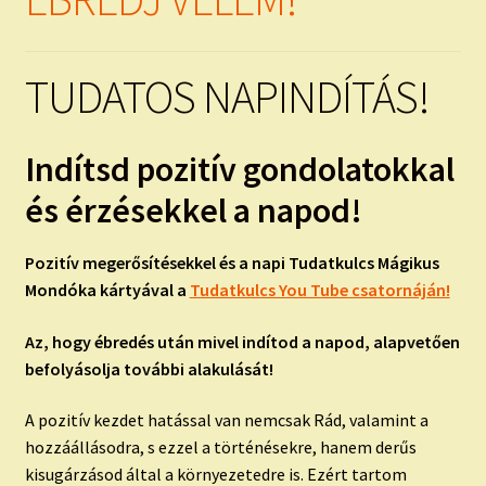
child
menu
Expand
ISMERJ MEG!
child
TUDATOS NAPINDÍTÁS!
menu
ÍRJ NEKEM!
IRATKOZZ FEL A VIDEÓ CSATORNÁNKRA!
Indítsd pozitív gondolatokkal
és érzésekkel a napod!
TAROT ELEMZÉS MEGRENDELÉSE LIMITÁLT!
AJÁNDÉKOKKAL!
Pozitív megerősítésekkel és a napi Tudatkulcs Mágikus
Mondóka kártyával a
Tudatkulcs You Tube csatornáján!
Az, hogy ébredés után mivel indítod a napod, alapvetően
befolyásolja további alakulását!
A pozitív kezdet hatással van nemcsak Rád, valamint a
hozzáállásodra, s ezzel a történésekre, hanem derűs
kisugárzásod által a környezetedre is. Ezért tartom