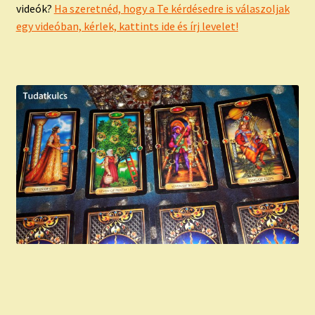
videók?
Ha szeretnéd, hogy a Te kérdésedre is válaszoljak
egy videóban, kérlek, kattints ide és írj levelet!