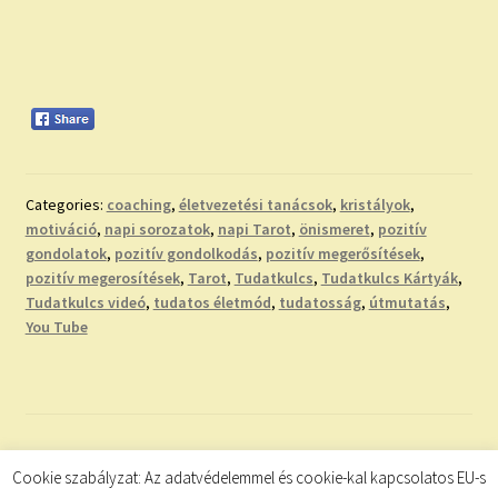
Categories:
coaching
,
életvezetési tanácsok
,
kristályok
,
motiváció
,
napi sorozatok
,
napi Tarot
,
önismeret
,
pozitív
gondolatok
,
pozitív gondolkodás
,
pozitív megerősítések
,
pozitív megerosítések
,
Tarot
,
Tudatkulcs
,
Tudatkulcs Kártyák
,
Tudatkulcs videó
,
tudatos életmód
,
tudatosság
,
útmutatás
,
You Tube
Bejegyzések
Cookie szabályzat: Az adatvédelemmel és cookie-kal kapcsolatos EU-s
Előző
1
…
10
11