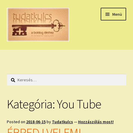
Ugrás
Kilépés
Menü
a
a
navigációhoz
tartalomba
Expand
HÚZZ EGY KÁRTYÁT!
child
menu
NAPI TAROT
Keresés:
HOLDNAPTÁR
HOLD TANÁCSOK
Kategória:
You Tube
NAPI ASZTROLÓGIA
Posted on
2018-06-15
by
Tudatkulcs
—
Hozzászólás most!
Expand
KÉRJ EGY MEGERŐSÍTÉST!
ÉBREDJ VELEM!