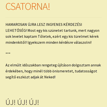
CSATORNA!
HAMAROSAN ÚJRA LESZ INGYENES KÉRDEZÉSI
LEHETŐSÉG! Most egy kis szünetet tartunk, mert nagyon
sok levelet kaptam Tőletek, ezért egy kis türelmet kérek
mindenkitől! Igyekszem minden kérdésre válaszolni!
***
Az elmúlt időszakban rengeteg újításon dolgoztam annak
érdekében, hogy minél több önismeretet, tudatosságot
segítő eszközt adjak át Neked!
ÚJ! ÚJ! ÚJ!