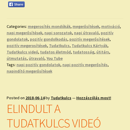
Categories:
megerosítés mondókák
,
megerősítések
,
motiváció
,
napi megerősítések
,
napi sorozatok
,
napi útravaló
,
pozitív
gondolatok
,
pozitív gondolkodás
,
pozitív megerősítések
,
pozitív megerosítések
,
Tudatkulcs
,
Tudatkulcs Kártyák
,
Tudatkulcs videó
,
tudatos életmód
,
tudatosság
,
útitárs
,
útmutatás
,
útravaló
,
You Tube
Tags:
napi pozitív gondolatok
,
napi pozitív megerősítés
,
napindító megerősítések
Posted on
2018-06-14
by
Tudatkulcs
—
Hozzászólás most!
ELINDULT A
TUDATKULCS VIDEÓ