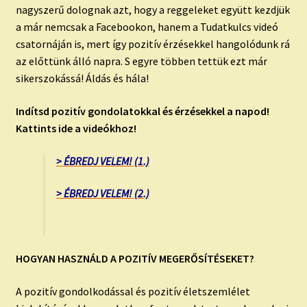
nagyszerű dolognak azt, hogy a reggeleket együtt kezdjük
a már nemcsak a Facebookon, hanem a Tudatkulcs videó
csatornáján is, mert így pozitív érzésekkel hangolódunk rá
az előttünk álló napra. S egyre többen tettük ezt már
sikerszokássá! Áldás és hála!
Indítsd pozitív gondolatokkal és érzésekkel a napod!
Kattints ide a videókhoz!
> ÉBREDJ VELEM! (1.)
> ÉBREDJ VELEM! (2.)
HOGYAN HASZNÁLD A POZITÍV MEGERŐSÍTÉSEKET?
A pozitív gondolkodással és pozitív életszemlélet