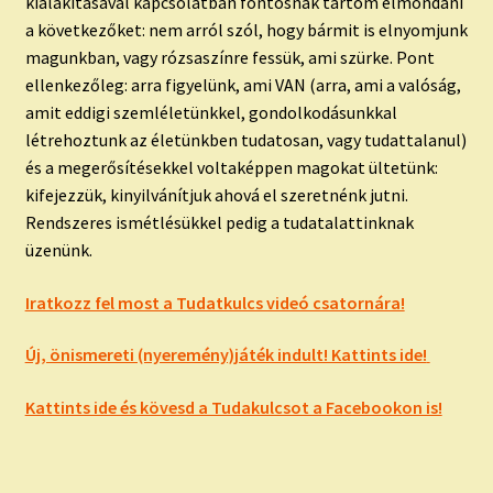
kialakításával kapcsolatban fontosnak tartom elmondani
a következőket: nem arról szól, hogy bármit is elnyomjunk
magunkban, vagy rózsaszínre fessük, ami szürke. Pont
ellenkezőleg: arra figyelünk, ami VAN (arra, ami a valóság,
amit eddigi szemléletünkkel, gondolkodásunkkal
létrehoztunk az életünkben tudatosan, vagy tudattalanul)
és a megerősítésekkel voltaképpen magokat ültetünk:
kifejezzük, kinyilvánítjuk ahová el szeretnénk jutni.
Rendszeres ismétlésükkel pedig a tudatalattinknak
üzenünk.
Iratkozz fel most a Tudatkulcs videó csatornára!
Új, önismereti (nyeremény)játék indult! Kattints ide!
Kattints ide és kövesd a Tudakulcsot a Facebookon is!