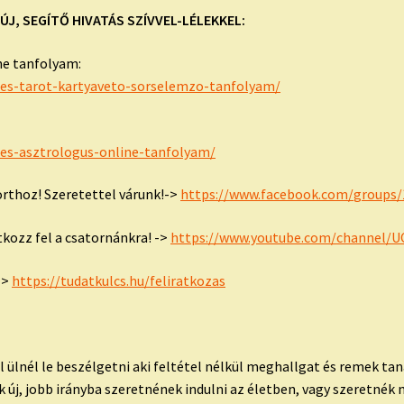
ÚJ, SEGÍTŐ HIVATÁS SZÍVVEL-LÉLEKKEL:
ne tanfolyam:
les-tarot-kartyaveto-
sorselemzo-tanfolyam/
les-asztrologus-onlin
e-tanfolyam/
orthoz! Szeretettel várunk!->
https://www.facebook.com/
groups/
tkozz fel a csatornánkra! ->
https://www.youtube.com/
channel/
U
->
https://tudatkulcs.hu/
feliratkozas
l ülnél le beszélgetni aki feltétel nélkül meghallgat és remek ta
 új, jobb irányba szeretnének indulni az életben, vagy szeretnék 