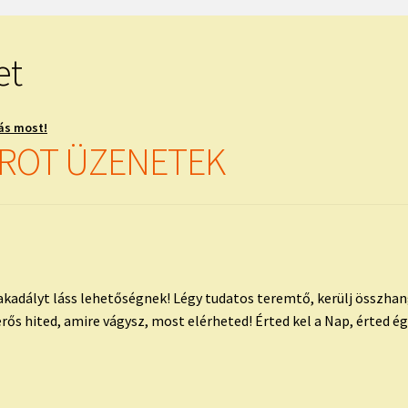
et
ás most!
AROT ÜZENETEK
akadályt láss lehetőségnek! Légy tudatos teremtő, kerülj összha
erős hited, amire vágysz, most elérheted! Érted kel a Nap, érted égn