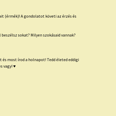
ait (érmék)! A gondolatot követi az érzés és
l beszélsz sokat? Milyen szokásaid vannak?
t és most írod a holnapot! Tedd életed eddigi
es vagy!
♥