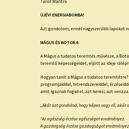
Tarot Mantra
ÚJÉVI ENERGIABOMBA!
Azt gondolom, ennél nagyszerűbb lapokat nem 
MÁGUS ÉS BOTOK 6
A Mágus a tudatos teremtés művésze, a Botok
teremtő képességeidet, eljött az ideje rálépn
Hogyan tanít a Mágus a tudatos teremtésre? 
programjaiddal, hitrendszereiddel, érzéseidd
amit igaznak fogad el, azt keresi, azt vonzza
„Akár azt gondolod, hogy képes vagy rá, akár
“Az egészség érzése egészséget eredményez.
A gazdagság érzése gazdagságot eredményez