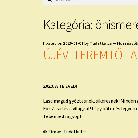
Kategória:
önismer
Posted on
2020-01-01
by
Tudatkulcs
—
Hozzászól
ÚJÉVI TEREMTŐ T
2020. A TE ÉVED!
Lásd magad győztesnek, sikeresnek! Minden 
Forrással és a világgal! Légy bátor és legyen 
Tebenned ragyog!
© Timke, Tudatkulcs