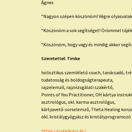
Ágnes
“Nagyon szépen köszönöm! Végre olyasvalakitő
“Köszönöm a sok segítséget! Örömmel tájékozt
“Köszönöm, hogy vagy és mindig akkor segíte
Szeretettel: Timke
holisztikus szemléletű coach, tanácsadó, tré
tudatosság és boldogságterapeuta,
rajzelemző, rajzvizsgálati szakértő,
Points of You Practitioner, OH kártya instruk
asztrológus, okl. karma asztrológus,
kártyavető-sorselemző, Theta Healing konz
okl. kristálygyógyász és kristályprogramozó
https://tudatkulcs.hu/