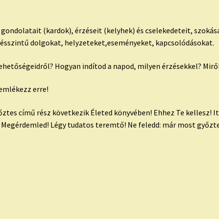
 gondolatait (kardok), érzéseit (kelyhek) és cselekedeteit, szokás
zgésszintű dolgokat, helyzeteket,eseményeket, kapcsolódásokat.
lehetőségeidről? Hogyan indítod a napod, milyen érzésekkel? Mirő
emlékezz erre!
yőztes című rész következik Életed könyvében! Ehhez Te kellesz! It
! Megérdemled! Légy tudatos teremtő! Ne feledd: már most győzt