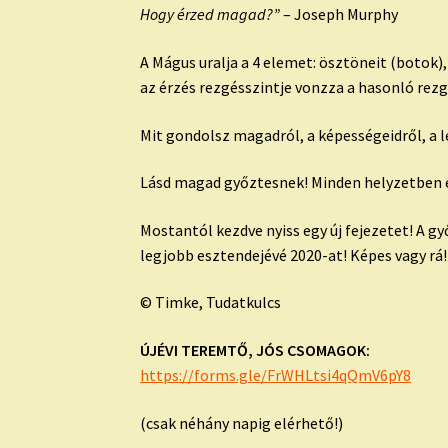
Hogy érzed magad?”
– Joseph Murphy
A Mágus uralja a 4 elemet: ösztöneit (botok),
az érzés rezgésszintje vonzza a hasonló re
Mit gondolsz magadról, a képességeidről, a 
Lásd magad győztesnek! Minden helyzetben 
Mostantól kezdve nyiss egy új fejezetet! A g
legjobb esztendejévé 2020-at! Képes vagy rá
© Timke, Tudatkulcs
ÚJÉVI TEREMTŐ, JÓS CSOMAGOK:
https://forms.gle/
FrWHLtsi4qQmV6pY8
(csak néhány napig elérhető!)