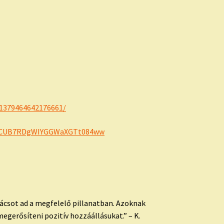
1379464642176661/
CUB7RDgWIYGGWaXGTt084ww
nácsot ad a megfelelő pillanatban. Azoknak
megerősíteni pozitív hozzáállásukat.” – K.