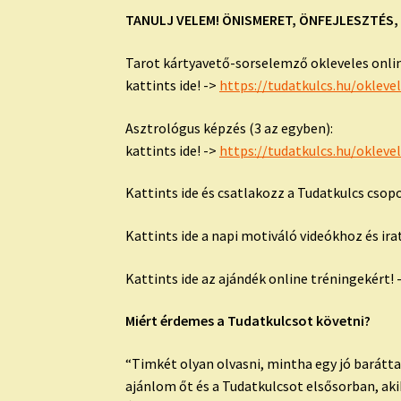
TANULJ VELEM! ÖNISMERET, ÖNFEJLESZTÉS, 
Tarot kártyavető-sorselemző okleveles onli
kattints ide! ->
https://tudatkulcs.hu/
okleve
Asztrológus képzés (3 az egyben):
kattints ide! ->
https://tudatkulcs.hu/
okleve
Kattints ide és csatlakozz a Tudatkulcs csop
Kattints ide a napi motiváló videókhoz és ira
Kattints ide az ajándék online tréningekért! 
Miért érdemes a Tudatkulcsot követni?
“Timkét olyan olvasni, mintha egy jó barátta
ajánlom őt és a Tudatkulcsot elsősorban, akik