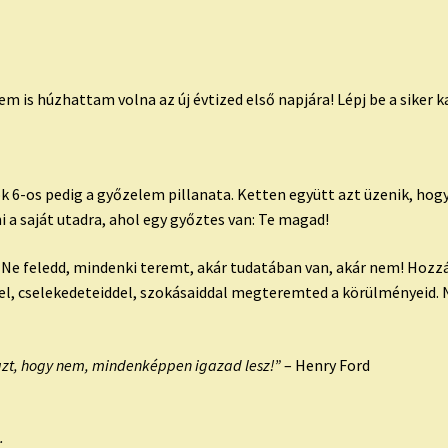
is húzhattam volna az új évtized első napjára! Lépj be a siker ka
 6-os pedig a győzelem pillanata. Ketten együtt azt üzenik, hogy
i a saját utadra, ahol egy győztes van: Te magad!
Ne feledd, mindenki teremt, akár tudatában van, akár nem! Hozzá
el, cselekedeteiddel, szokásaiddal megteremted a körülményeid. N
.
 azt, hogy nem, mindenképpen igazad lesz!”
– Henry Ford
.