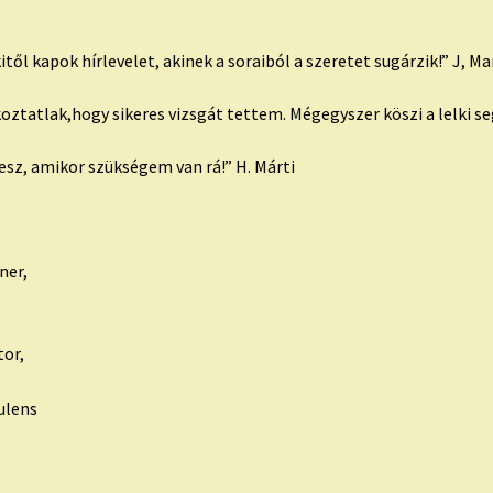
l kapok hírlevelet, akinek a soraiból a szeretet sugárzik!” J, Ma
atlak,hogy sikeres vizsgát tettem. Mégegyszer köszi a lelki segít
sz, amikor szükségem van rá!” H. Márti
ner,
tor,
ulens