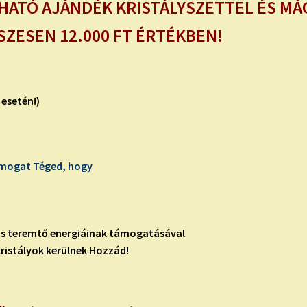
THATÓ AJÁNDÉK KRISTÁLYSZETTEL ÉS M
ZESEN 12.000 FT ÉRTÉKBEN!
 esetén!)
mogat Téged, hogy
s teremtő energiáinak támogatásával
kristályok kerülnek Hozzád!