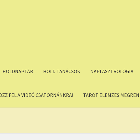
HOLDNAPTÁR
HOLD TANÁCSOK
NAPI ASZTROLÓGIA
OZZ FEL A VIDEÓ CSATORNÁNKRA!
TAROT ELEMZÉS MEGREND