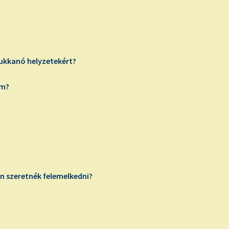
bukkanó helyzetekért?
im?
n szeretnék felemelkedni?