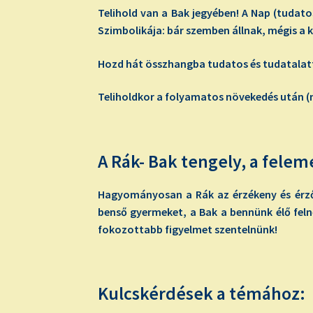
Telihold van a Bak jegyében! A Nap (tudato
Szimbolikája: bár szemben állnak, mégis a 
Hozd hát összhangba tudatos és tudatalatt
Teliholdkor a folyamatos növekedés után (nö
A Rák- Bak tengely, a fele
Hagyományosan a Rák az érzékeny és érző, 
benső gyermeket, a Bak a bennünk élő feln
fokozottabb figyelmet szentelnünk!
Kulcskérdések a témához: