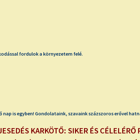
ással fordulok a környezetem felé.
 nap is egyben! Gondolataink, szavaink százszoros erővel hatnak
LJESEDÉS
KARKÖTŐ
: SIKER ÉS CÉLELÉR