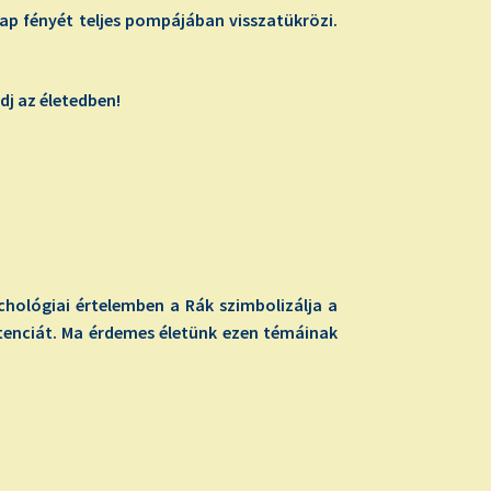
Nap fényét teljes pompájában visszatükrözi.
j az életedben!
chológiai értelemben a Rák szimbolizálja a
ztenciát. Ma érdemes életünk ezen témáinak