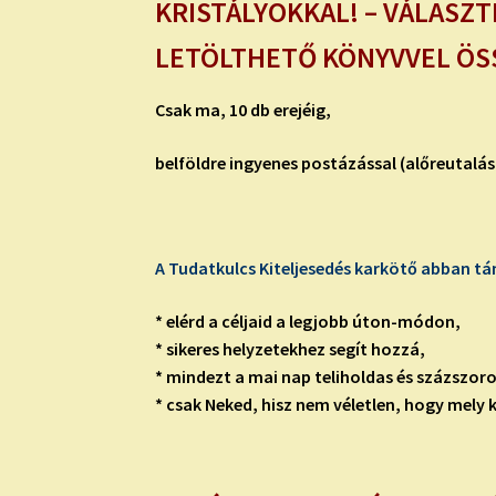
KRISTÁLYOKKAL! – VÁLASZ
LETÖLTHETŐ KÖNYVVEL ÖSS
Csak ma, 10 db erejéig,
belföldre ingyenes postázással (alőreutalás
A Tudatkulcs Kiteljesedés
karkötő
abban tá
* elérd a céljaid a legjobb úton-módon,
* sikeres helyzetekhez segít hozzá,
* mindezt a mai nap
teliholdas
és százszoro
* csak Neked, hisz nem véletlen, hogy mely 