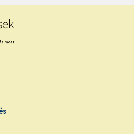
sek
ás most!
és