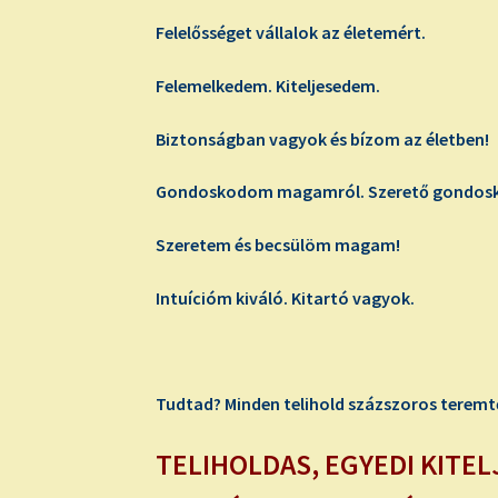
Felelősséget vállalok az életemért.
Felemelkedem. Kiteljesedem.
Biztonságban vagyok és bízom az életben!
Gondoskodom magamról. Szerető gondoskod
Szeretem és becsülöm magam!
Intuícióm kiváló. Kitartó vagyok.
Tudtad? Minden telihold százszoros teremtő
TELIHOLDAS
, EGYEDI KITE