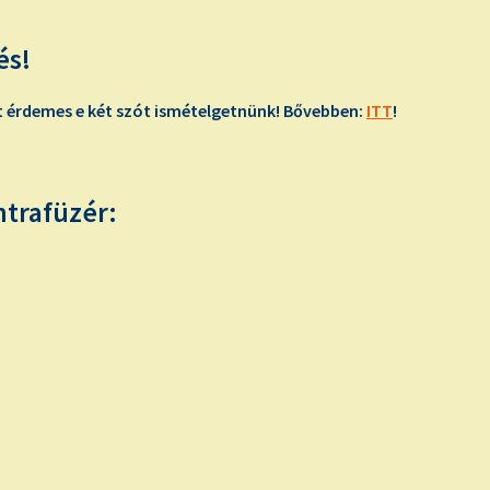
és!
t érdemes e két szót ismételgetnünk! Bővebben:
ITT
!
ntrafüzér: