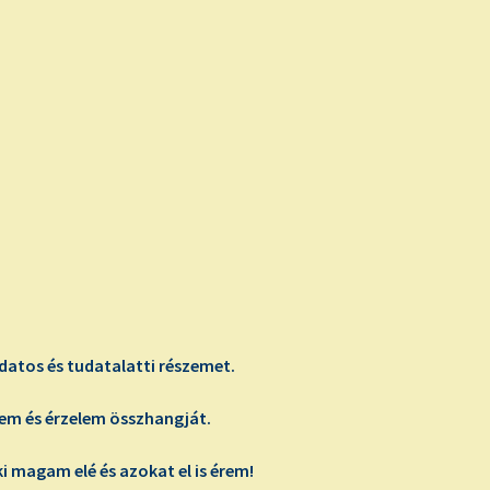
:
tos és tudatalatti részemet.
em és érzelem összhangját.
i magam elé és azokat el is érem!