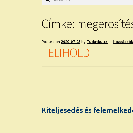
Címke:
megerosíté
Posted on
2020-07-05
by
Tudatkulcs
—
Hozzászól
TELIHOLD
K
iteljesedés és felemelked