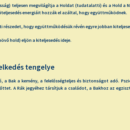
sság) teljesen megvilágítja a Holdat (tudatalatti) és a Hold a 
kiteljesedés energiáit hozzák el azáltal, hogy együttműködnek.
i részedet, hogy együttműködésük révén egyre jobban kiteljesed
vő hold) eljön a kiteljesedés ideje.
melkedés tengelye
a Bak a kemény, a felelősségteljes és biztonságot adó. Pszi
őttet. A Rák jegyéhez társítjuk a családot, a Bakhoz az egzis