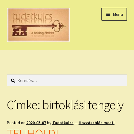
Ugrás
Kilépés
Menü
a
a
navigációhoz
tartalomba
Expand
HÚZZ EGY KÁRTYÁT!
child
menu
NAPI TAROT
Keresés:
HOLDNAPTÁR
HOLD TANÁCSOK
Címke:
birtoklási tengely
NAPI ASZTROLÓGIA
Posted on
2020-05-07
by
Tudatkulcs
—
Hozzászólás most!
Expand
KÉRJ EGY MEGERŐSÍTÉST!
TELIHOLD!