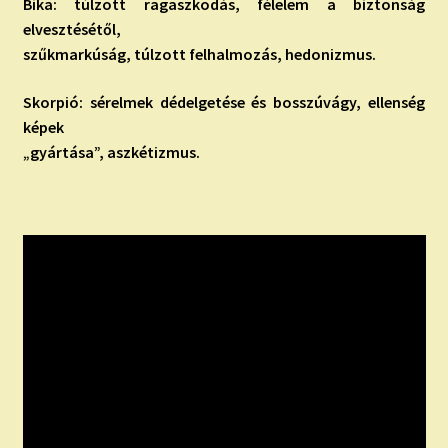
Bika: túlzott ragaszkodás, félelem a biztonság
elvesztésétől,
szűkmarkúság, túlzott felhalmozás, hedonizmus.
Skorpió: sérelmek dédelgetése és bosszúvágy, ellenség
képek
„gyártása”, aszkétizmus.