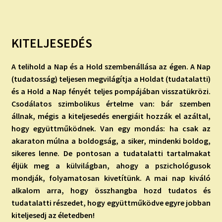
KITELJESEDÉS
A telihold a Nap és a Hold szembenállása az égen. A Nap
(tudatosság) teljesen megvilágítja a Holdat (tudatalatti)
és a Hold a Nap fényét teljes pompájában visszatükrözi.
Csodálatos szimbolikus értelme van: bár szemben
állnak, mégis a kiteljesedés energiáit hozzák el azáltal,
hogy együttműködnek. Van egy mondás: ha csak az
akaraton múlna a boldogság, a siker, mindenki boldog,
sikeres lenne. De pontosan a tudatalatti tartalmakat
éljük meg a külvilágban, ahogy a pszichológusok
mondják, folyamatosan kivetítünk. A mai nap kiváló
alkalom arra, hogy összhangba hozd tudatos és
tudatalatti részedet, hogy együttműködve egyre jobban
kiteljesedj az életedben!