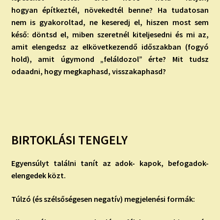
hogyan építkeztél, növekedtél benne? Ha tudatosan
nem is gyakoroltad, ne keseredj el, hiszen most sem
késő: döntsd el, miben szeretnél kiteljesedni és mi az,
amit elengedsz az elkövetkezendő időszakban (fogyó
hold), amit úgymond „feláldozol” érte? Mit tudsz
odaadni, hogy megkaphasd, visszakaphasd?
BIRTOKLÁSI TENGELY
Egyensúlyt találni tanít az adok- kapok, befogadok-
elengedek közt.
Túlzó (és szélsőségesen negatív) megjelenési formák: