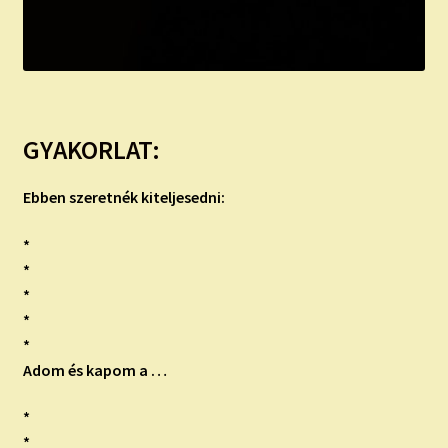
GYAKORLAT:
Ebben szeretnék kiteljesedni:
*
*
*
*
*
Adom és kapom a …
*
*