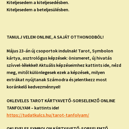
Kiteljesedem a kiteljesedésben.
Kiteljesedem a beteljesülésben.
TANULJ VELEM ONLINE, A SAJÁT OTTHONODBÓL!
Május 23-án új csoportok indulnak! Tarot, Symbolon
kártya, asztrológus képzések: önismeret, új hivatás
szívvel-lélekkel! Aktuális képzéseimhez kattints ide, nézd
meg, mitől különlegesek ezek a képzések, milyen
extrákat nyújtanak Számodra és jelentkezz most
koránkelő kedvezménnyel!
OKLEVELES TAROT KÁRTYAVETŐ-SORSELEMZŐ ONLINE
TANFOLYAM – kattints ide!
https://tudatkulcs.hu/
tarot-tanfolyam/
OKLEVELES SYMBOLON KÁRTYAVETŐ-SORSELEMZŐ