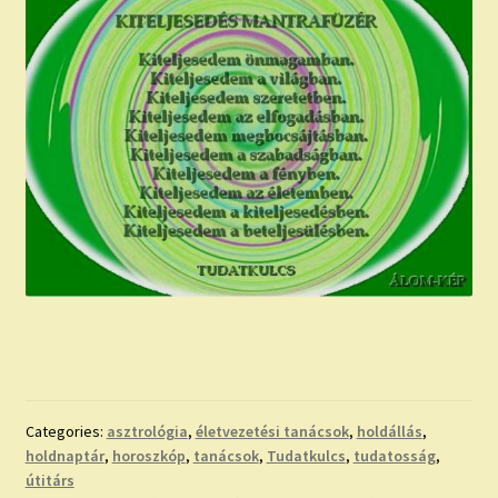
Categories:
asztrológia
,
életvezetési tanácsok
,
holdállás
,
holdnaptár
,
horoszkóp
,
tanácsok
,
Tudatkulcs
,
tudatosság
,
útitárs