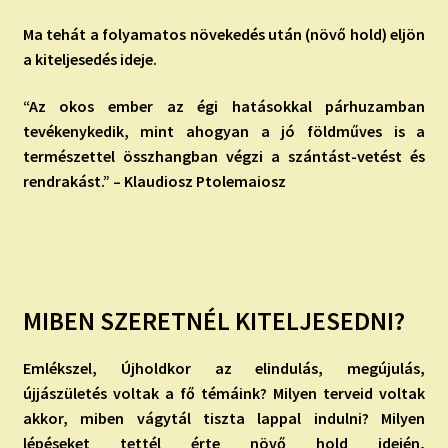
Ma tehát a folyamatos növekedés után (növő hold) eljön
a kiteljesedés ideje.
“Az okos ember az égi hatásokkal párhuzamban
tevékenykedik, mint ahogyan a jó földműves is a
természettel összhangban végzi a szántást-vetést és
rendrakást.” – Klaudiosz Ptolemaiosz
MIBEN SZERETNÉL KITELJESEDNI?
Emlékszel, Újholdkor az elindulás, megújulás,
újjászületés voltak a fő témáink? Milyen terveid voltak
akkor, miben vágytál tiszta lappal indulni? Milyen
lépéseket tettél érte növő hold idején,