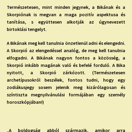
Természetesen, mint minden jegynek, a Bikának és a
Skorpiónak is
megvan a maga pozitív aspektusa és
tanítása, s együttesen alkotják az úgynevezett
birtoklási tengelyt.
A Bikának meg kell tanulnia önzetlenül adni és elengedni.
A Skorpió az elengedéssel analóg, de meg kell tanulnia
elfogadni. A Bikának nagyon fontos a közösség, a
Skorpió inkább magának való és befelé forduló. A Bika
nyitott, a Skorpió zárkózott. (Természetesen
archetípusokról beszélek, fontos tudni, hogy egy
zodiákusjegy sosem jelenik meg kizárólagosan és
színtiszta megnyilvánulási formájában egy személy
horoszkópjában!)
„A boldogság abból származik, amikor arra