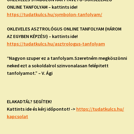
ONLINE TANFOLYAM – kattints ide!
https://tudatkulcs.hu/
symbolon-tanfolyam/
OKLEVELES ASZTROLÓGUS ONLINE TANFOLYAM (HÁROM
AZ EGYBEN KÉPZÉS!) – kattints ide!
https://tudatkulcs.hu/
asztrologus-tanfolyam
“Nagyon szuper ez a tanfolyam.Szeretném megköszönni
neked ezt a sokoldalrol szinvonalasan felépitett
tanfolyamot.” – V. Ági
ELAKADTÁL? SEGÍTEK!
Kattints ide és kérj időpontot! ->
https://tudatkulcs.hu/
kapcsolat