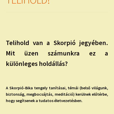
child
menu
Expand
ISMERJ MEG!
child
menu
ÍRJ NEKEM!
IRATKOZZ FEL A VIDEÓ CSATORNÁNKRA!
Telihold van a Skorpió jegyében.
TAROT ELEMZÉS MEGRENDELÉSE LIMITÁLT!
Mit üzen számunkra ez a
AJÁNDÉKOKKAL!
különleges holdállás?
A Skorpió-Bika tengely tanításai, témái (belső világunk,
biztonság, megbocsájtás, meditáció) kerülnek előtérbe,
hogy segítsenek a tudatos életvezetésben.