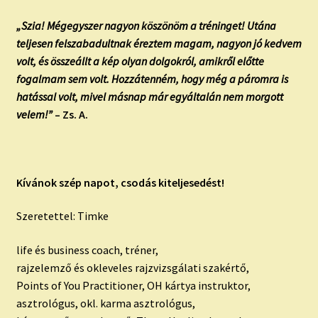
„Szia! Mégegyszer nagyon köszönöm a tréninget! Utána
teljesen felszabadultnak éreztem magam, nagyon jó kedvem
volt, és összeállt a kép olyan dolgokról, amikről előtte
fogalmam sem volt. Hozzátenném, hogy még a páromra is
hatással volt, mivel másnap már egyáltalán nem morgott
velem!”
– Zs. A.
Kívánok szép napot, csodás kiteljesedést!
Szeretettel: Timke
life és business coach, tréner,
rajzelemző és okleveles rajzvizsgálati szakértő,
Points of You Practitioner, OH kártya instruktor,
asztrológus, okl. karma asztrológus,