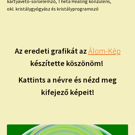
kártyavető-sorselemző, Theta Healing konzulens,
okl. kristálygyógyász és kristályprogramozó
Az eredeti grafikát az
Álom-Kép
készítette köszönöm!
Kattints a névre és nézd meg
kifejező képeit!