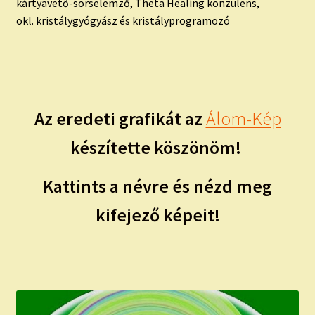
kártyavető-sorselemző, Theta Healing konzulens,
okl. kristálygyógyász és kristályprogramozó
Az eredeti grafikát az
Álom-Kép
készítette köszönöm!
Kattints a névre és nézd meg
kifejező képeit!