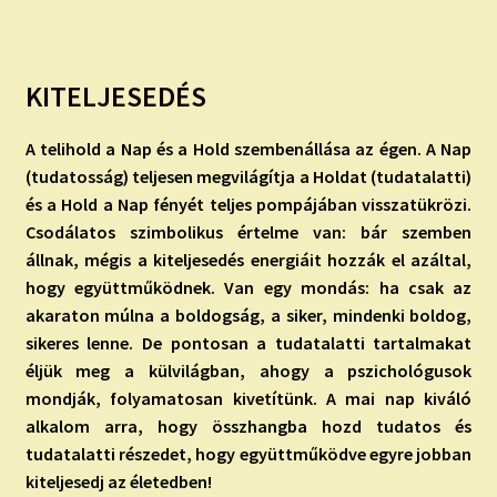
KITELJESEDÉS
A telihold a Nap és a Hold szembenállása az égen. A Nap
(tudatosság) teljesen megvilágítja a Holdat (tudatalatti)
és a Hold a Nap fényét teljes pompájában visszatükrözi.
Csodálatos szimbolikus értelme van: bár szemben
állnak, mégis a kiteljesedés energiáit hozzák el azáltal,
hogy együttműködnek. Van egy mondás: ha csak az
akaraton múlna a boldogság, a siker, mindenki boldog,
sikeres lenne. De pontosan a tudatalatti tartalmakat
éljük meg a külvilágban, ahogy a pszichológusok
mondják, folyamatosan kivetítünk. A mai nap kiváló
alkalom arra, hogy összhangba hozd tudatos és
tudatalatti részedet, hogy együttműködve egyre jobban
kiteljesedj az életedben!