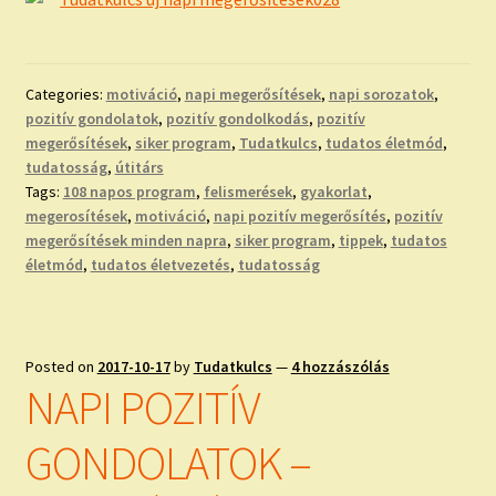
Categories:
motiváció
,
napi megerősítések
,
napi sorozatok
,
pozitív gondolatok
,
pozitív gondolkodás
,
pozitív
megerősítések
,
siker program
,
Tudatkulcs
,
tudatos életmód
,
tudatosság
,
útitárs
Tags:
108 napos program
,
felismerések
,
gyakorlat
,
megerosítések
,
motiváció
,
napi pozitív megerősítés
,
pozitív
megerősítések minden napra
,
siker program
,
tippek
,
tudatos
életmód
,
tudatos életvezetés
,
tudatosság
Posted on
2017-10-17
by
Tudatkulcs
—
4 hozzászólás
NAPI POZITÍV
GONDOLATOK –