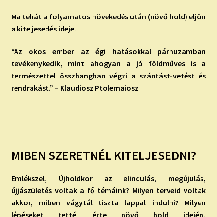
Ma tehát a folyamatos növekedés után (növő hold) eljön
a kiteljesedés ideje.
“Az okos ember az égi hatásokkal párhuzamban
tevékenykedik, mint ahogyan a jó földműves is a
természettel összhangban végzi a szántást-vetést és
rendrakást.” – Klaudiosz Ptolemaiosz
MIBEN SZERETNÉL KITELJESEDNI?
Emlékszel, Újholdkor az elindulás, megújulás,
újjászületés voltak a fő témáink? Milyen terveid voltak
akkor, miben vágytál tiszta lappal indulni? Milyen
lépéseket tettél érte növő hold idején,