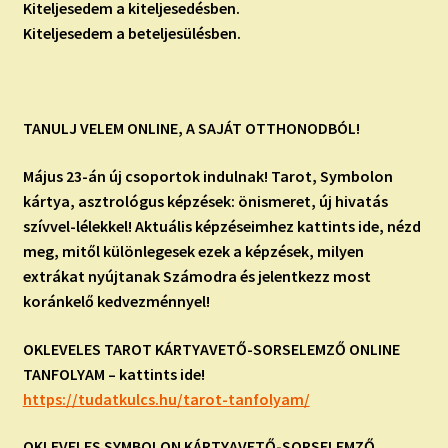
Kiteljesedem a kiteljesedésben.
Kiteljesedem a beteljesülésben.
TANULJ VELEM ONLINE, A SAJÁT OTTHONODBÓL!
Május 23-án új csoportok indulnak! Tarot, Symbolon
kártya, asztrológus képzések: önismeret, új hivatás
szívvel-lélekkel! Aktuális képzéseimhez kattints ide, nézd
meg, mitől különlegesek ezek a képzések, milyen
extrákat nyújtanak Számodra és jelentkezz most
koránkelő kedvezménnyel!
OKLEVELES TAROT KÁRTYAVETŐ-SORSELEMZŐ ONLINE
TANFOLYAM – kattints ide!
https://tudatkulcs.hu/
tarot-tanfolyam/
OKLEVELES SYMBOLON KÁRTYAVETŐ-SORSELEMZŐ