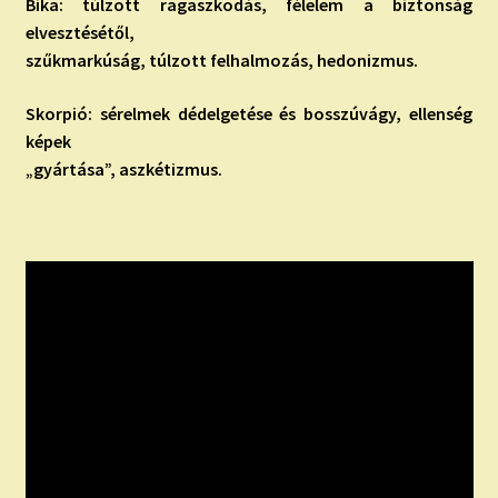
Bika: túlzott ragaszkodás, félelem a biztonság
elvesztésétől,
szűkmarkúság, túlzott felhalmozás, hedonizmus.
Skorpió: sérelmek dédelgetése és bosszúvágy, ellenség
képek
„gyártása”, aszkétizmus.