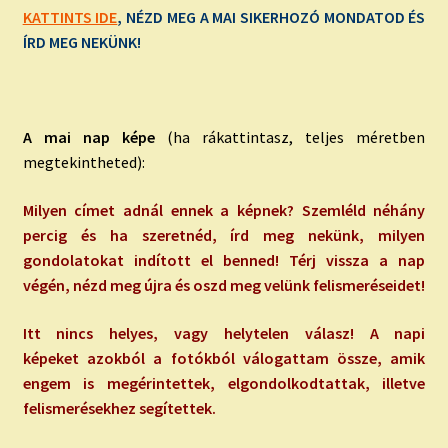
KATTINTS IDE
, NÉZD MEG A MAI SIKERHOZÓ MONDATOD ÉS
ÍRD MEG NEKÜNK!
A mai nap képe
(ha rákattintasz, teljes méretben
megtekintheted):
Milyen címet adnál ennek a képnek? Szemléld néhány
percig és ha szeretnéd, írd meg nekünk, milyen
gondolatokat indított el benned! Térj vissza a nap
végén, nézd meg újra és oszd meg velünk felismeréseidet!
Itt nincs helyes, vagy helytelen válasz! A napi
képeket azokból a fotókból válogattam össze, amik
engem is megérintettek, elgondolkodtattak, illetve
felismerésekhez segítettek.