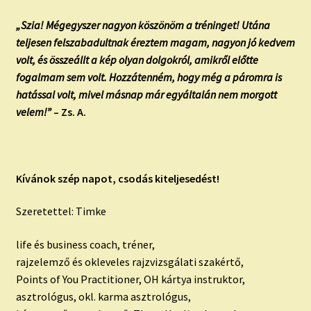
„Szia! Mégegyszer nagyon köszönöm a tréninget! Utána
teljesen felszabadultnak éreztem magam, nagyon jó kedvem
volt, és összeállt a kép olyan dolgokról, amikről előtte
fogalmam sem volt. Hozzátenném, hogy még a páromra is
hatással volt, mivel másnap már egyáltalán nem morgott
velem!”
– Zs. A.
Kívánok szép napot, csodás kiteljesedést!
Szeretettel: Timke
life és business coach, tréner,
rajzelemző és okleveles rajzvizsgálati szakértő,
Points of You Practitioner, OH kártya instruktor,
asztrológus, okl. karma asztrológus,