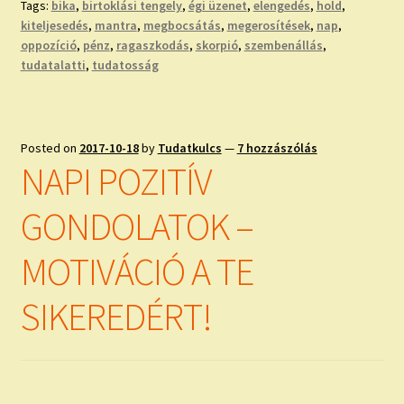
Tags:
bika
,
birtoklási tengely
,
égi üzenet
,
elengedés
,
hold
,
kiteljesedés
,
mantra
,
megbocsátás
,
megerosítések
,
nap
,
oppozíció
,
pénz
,
ragaszkodás
,
skorpió
,
szembenállás
,
tudatalatti
,
tudatosság
Posted on
2017-10-18
by
Tudatkulcs
—
7 hozzászólás
NAPI POZITÍV
GONDOLATOK –
MOTIVÁCIÓ A TE
SIKEREDÉRT!