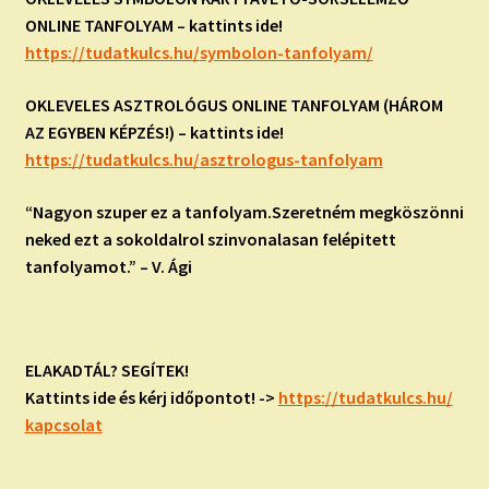
ONLINE TANFOLYAM – kattints ide!
https://tudatkulcs.hu/
symbolon-tanfolyam/
OKLEVELES ASZTROLÓGUS ONLINE TANFOLYAM (HÁROM
AZ EGYBEN KÉPZÉS!) – kattints ide!
https://tudatkulcs.hu/
asztrologus-tanfolyam
“Nagyon szuper ez a tanfolyam.Szeretném megköszönni
neked ezt a sokoldalrol szinvonalasan felépitett
tanfolyamot.” – V. Ági
ELAKADTÁL? SEGÍTEK!
Kattints ide és kérj időpontot! ->
https://tudatkulcs.hu/
kapcsolat