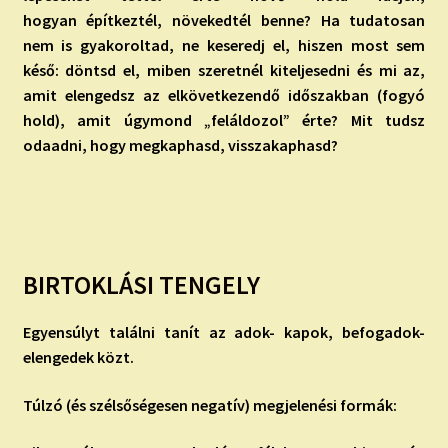
hogyan építkeztél, növekedtél benne? Ha tudatosan
nem is gyakoroltad, ne keseredj el, hiszen most sem
késő: döntsd el, miben szeretnél kiteljesedni és mi az,
amit elengedsz az elkövetkezendő időszakban (fogyó
hold), amit úgymond „feláldozol” érte? Mit tudsz
odaadni, hogy megkaphasd, visszakaphasd?
BIRTOKLÁSI TENGELY
Egyensúlyt találni tanít az adok- kapok, befogadok-
elengedek közt.
Túlzó (és szélsőségesen negatív) megjelenési formák: