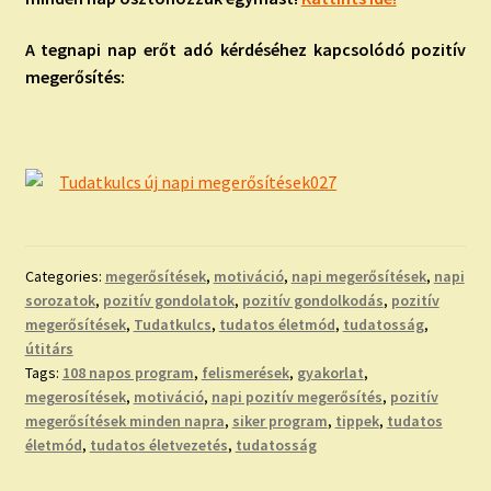
A tegnapi nap erőt adó kérdéséhez kapcsolódó pozitív
megerősítés:
Categories:
megerősítések
,
motiváció
,
napi megerősítések
,
napi
sorozatok
,
pozitív gondolatok
,
pozitív gondolkodás
,
pozitív
megerősítések
,
Tudatkulcs
,
tudatos életmód
,
tudatosság
,
útitárs
Tags:
108 napos program
,
felismerések
,
gyakorlat
,
megerosítések
,
motiváció
,
napi pozitív megerősítés
,
pozitív
megerősítések minden napra
,
siker program
,
tippek
,
tudatos
életmód
,
tudatos életvezetés
,
tudatosság