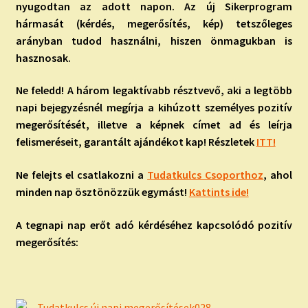
nyugodtan az adott napon. Az új Sikerprogram
hármasát (kérdés, megerősítés, kép) tetszőleges
arányban tudod használni, hiszen önmagukban is
hasznosak.
Ne feledd! A három legaktívabb résztvevő, aki a legtöbb
napi bejegyzésnél megírja a kihúzott személyes pozitív
megerősítését, illetve a képnek címet ad és leírja
felismeréseit, garantált ajándékot kap! Részletek
ITT!
Ne felejts el csatlakozni a
Tudatkulcs Csoporthoz
, ahol
minden nap ösztönözzük egymást!
Kattints ide!
A tegnapi nap erőt adó kérdéséhez kapcsolódó pozitív
megerősítés: