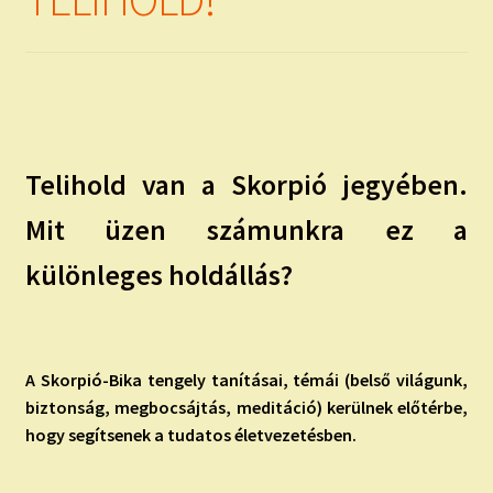
child
menu
Expand
ISMERJ MEG!
child
menu
ÍRJ NEKEM!
IRATKOZZ FEL A VIDEÓ CSATORNÁNKRA!
Telihold van a Skorpió jegyében.
TAROT ELEMZÉS MEGRENDELÉSE LIMITÁLT!
Mit üzen számunkra ez a
AJÁNDÉKOKKAL!
különleges holdállás?
A Skorpió-Bika tengely tanításai, témái (belső világunk,
biztonság, megbocsájtás, meditáció) kerülnek előtérbe,
hogy segítsenek a tudatos életvezetésben.