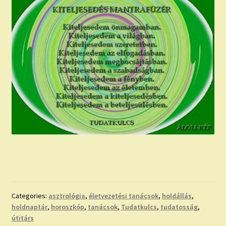
Categories:
asztrológia
,
életvezetési tanácsok
,
holdállás
,
holdnaptár
,
horoszkóp
,
tanácsok
,
Tudatkulcs
,
tudatosság
,
útitárs