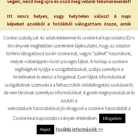
végén, nézd meg újra és oszd meg velünk felismeréseidet!
Itt nincs helyes, vagy helytelen válasz! A napi
képeket azokból a fotókból válogattam össze, amik
engem is megérintettek, elgondolkodtattak, illetve
Cookie szabályzat: Az adatvédelemmel és cookie-kal kapcsolatos EU-s
felismerésekhez segítettek.
törvénynek megfelelően szeretnénk tájékoztatni, hogy az oldalon
történő látogatásod során cookie-kat, vagyis “sütiket” használunk,
melyek voltaképpen rövid szöveges fájlok. A honlap a cookie-k
segítségével nyújtja a szolgáltatásokat, szabja személyre a
hirdetéseket és elemzi a forgalmat. Ezen fájlok információkat
szolgáltatnak számunkra a felhasználók oldallátogatási szokásairól,
de nem tárolnak személyes információkat. A gomb megnyomásával és
Ha van olyan kép, ami nem érint meg, hagyd ki
azután a
nyugodtan az adott napon. Az új Sikerprogram
weboldalunk használatával jóváhagyod a cookie-k használatát a
hármasát (kérdés, megerősítés, kép) tetszőleges
Cookie-kkal kapcsolatos irányelv értelmében.
Elfogadom
arányban tudod használni, hiszen önmagukban is
hasznosak.
További információk >>
Reject