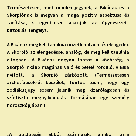
Természetesen, mint minden jegynek, a Bikának és a
Skorpiónak is
megvan a maga pozitív aspektusa és
tanítása, s együttesen alkotják az úgynevezett
birtoklási tengelyt.
A Bikának meg kell tanulnia önzetlenül adni és elengedni.
A Skorpió az elengedéssel analóg, de meg kell tanulnia
elfogadni. A Bikának nagyon fontos a közösség, a
Skorpió inkább magának való és befelé forduló. A Bika
nyitott, a Skorpió zárkózott. (Természetesen
archetípusokról beszélek, fontos tudni, hogy egy
zodiákusjegy sosem jelenik meg kizárólagosan és
színtiszta megnyilvánulási formájában egy személy
horoszkópjában!)
„A boldogság abból származik, amikor arra