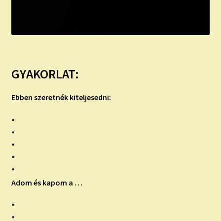
GYAKORLAT:
Ebben szeretnék kiteljesedni:
*
*
*
*
*
Adom és kapom a …
*
*