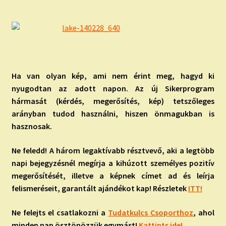
Ha van olyan kép, ami nem érint meg, hagyd ki
nyugodtan az adott napon. Az új Sikerprogram
hármasát (kérdés, megerősítés, kép) tetszőleges
arányban tudod használni, hiszen önmagukban is
hasznosak.
Ne feledd! A három legaktívabb résztvevő, aki a legtöbb
napi bejegyzésnél megírja a kihúzott személyes pozitív
megerősítését, illetve a képnek címet ad és leírja
felismeréseit, garantált ajándékot kap! Részletek
ITT!
Ne felejts el csatlakozni a
Tudatkulcs Csoporthoz
, ahol
minden nap ösztönözzük egymást!
Kattints ide!