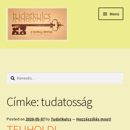
Ugrás
Kilépés
Menü
a
a
navigációhoz
tartalomba
Expand
HÚZZ EGY KÁRTYÁT!
child
menu
NAPI TAROT
Keresés:
HOLDNAPTÁR
HOLD TANÁCSOK
Címke:
tudatosság
NAPI ASZTROLÓGIA
Posted on
2020-05-07
by
Tudatkulcs
—
Hozzászólás most!
Expand
KÉRJ EGY MEGERŐSÍTÉST!
TELIHOLD!