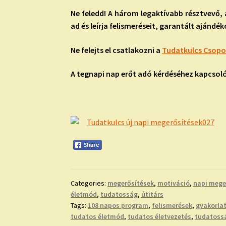
Ne feledd! A három legaktívabb résztvevő, 
ad és leírja felismeréseit, garantált ajándé
Ne felejts el csatlakozni a
Tudatkulcs Csop
A tegnapi nap erőt adó kérdéséhez kapcsol
Categories:
megerősítések
,
motiváció
,
napi mege
életmód
,
tudatosság
,
útitárs
Tags:
108 napos program
,
felismerések
,
gyakorla
tudatos életmód
,
tudatos életvezetés
,
tudatoss