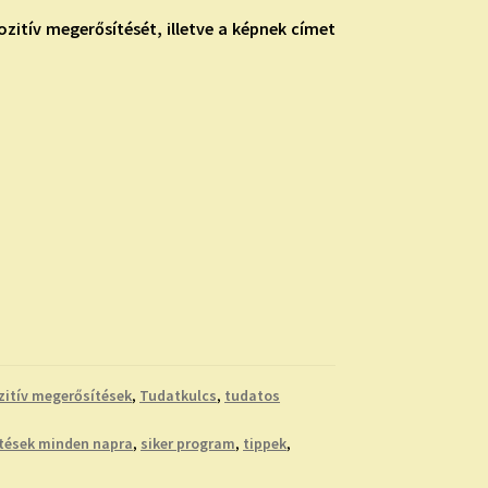
zitív megerősítését, illetve a képnek címet
zitív megerősítések
,
Tudatkulcs
,
tudatos
ítések minden napra
,
siker program
,
tippek
,