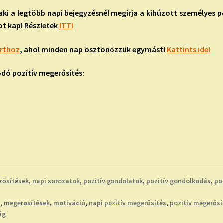
aki a legtöbb napi bejegyzésnél megírja a kihúzott személyes po
kot kap! Részletek
ITT!
orthoz
, ahol minden nap ösztönözzük egymást!
Kattints ide!
ódó pozitív megerősítés:
rősítések
,
napi sorozatok
,
pozitív gondolatok
,
pozitív gondolkodás
,
po
t
,
megerosítések
,
motiváció
,
napi pozitív megerősítés
,
pozitív megerős
ág