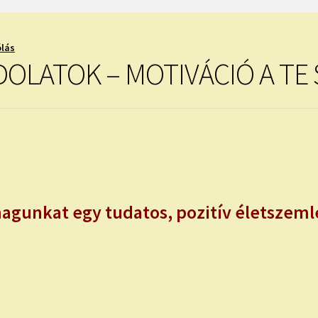
ólás
DOLATOK – MOTIVÁCIÓ A TE
gunkat egy tudatos, pozitív életszeml