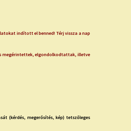
tokat indított el benned! Térj vissza a nap
s megérintettek, elgondolkodtattak, illetve
t (kérdés, megerősítés, kép) tetszőleges