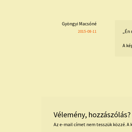
Gyöngyi Macsóné
„Én 
2015-08-11
A ké
Vélemény, hozzászólás?
Az e-mail címet nem tesszük közzé.
A 