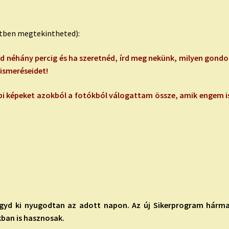
retben megtekintheted):
d néhány percig és ha szeretnéd, írd meg nekünk, milyen gondola
lismeréseidet!
 napi képeket azokból a fotókból válogattam össze, amik engem i
gyd ki nyugodtan az adott napon. Az új Sikerprogram hármasá
ban is hasznosak.