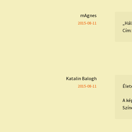
mAgnes
„Hál
2015-08-11
Cím:
Katalin Balogh
Élet
2015-08-11
A ké
Szín