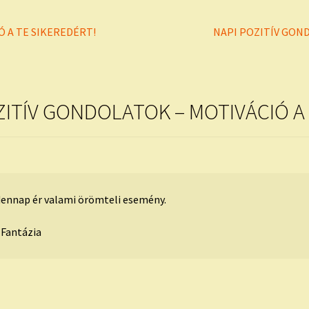
Next
Ó A TE SIKEREDÉRT!
NAPI POZITÍV GOND
post:
ZITÍV GONDOLATOK – MOTIVÁCIÓ A 
ennap ér valami örömteli esemény.
 Fantázia