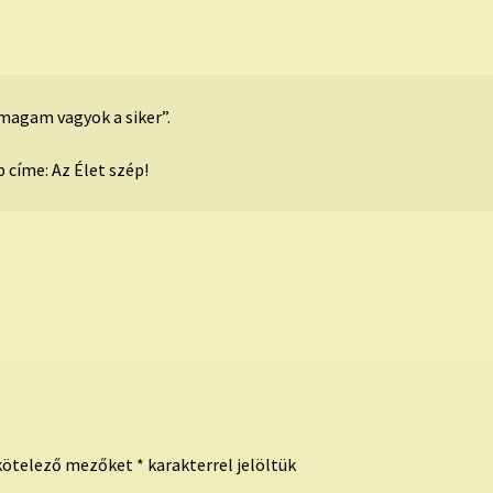
magam vagyok a siker”.
p címe: Az Élet szép!
kötelező mezőket
*
karakterrel jelöltük