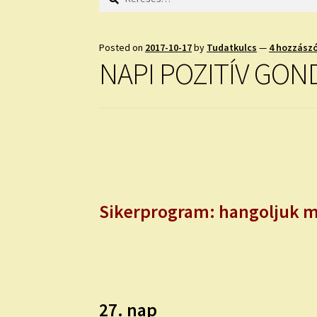
Posted on
2017-10-17
by
Tudatkulcs
—
4 hozzász
NAPI POZITÍV GON
Sikerprogram: hangoljuk ma
27. nap