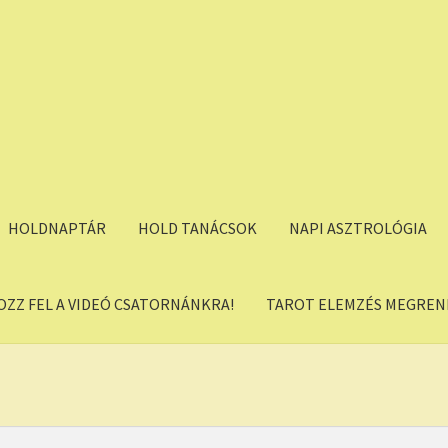
HOLDNAPTÁR
HOLD TANÁCSOK
NAPI ASZTROLÓGIA
OZZ FEL A VIDEÓ CSATORNÁNKRA!
TAROT ELEMZÉS MEGREND