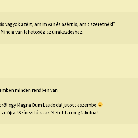
ás vagyok azért, amim van és azért is, amit szeretnék!”
 Mindig van lehetőség az újrakezdéshez.
emben minden rendben van
pről egy Magna Dum Laude dal jutott eszembe
ezd újra ! Színezd újra az életet ha megfakulna!