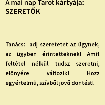
A mai nap Tarot kártyája:
child
menu
Expand
ISMERJ MEG!
SZERETŐK
child
menu
ÍRJ NEKEM!
IRATKOZZ FEL A VIDEÓ CSATORNÁNKRA!
Tanács:
adj szeretetet az ügynek,
TAROT ELEMZÉS MEGRENDELÉSE LIMITÁLT!
AJÁNDÉKOKKAL!
az ügyben érintetteknek! Amit
feltétel nélkül tudsz szeretni,
előnyére változik! Hozz
egyértelmű, szívből jövő döntést!