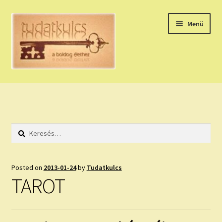
Ugrás
Kilépés
Menü
a
a
navigációhoz
tartalomba
Expand
HÚZZ EGY KÁRTYÁT!
child
menu
NAPI TAROT
Keresés:
HOLDNAPTÁR
HOLD TANÁCSOK
Posted on
2013-01-24
by
Tudatkulcs
TAROT
NAPI ASZTROLÓGIA
Expand
KÉRJ EGY MEGERŐSÍTÉST!