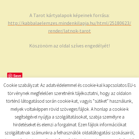
A Tarot kártyalapok képeinek forrása:
http://kabbalaelemzes.mindenkilapja.hu/html/25180623/
render/latnok-tarot
Köszönöm az oldal szíves engedélyét!
Save
Cookie szabályzat: Az adatvédelemmel és cookie-kal kapcsolatos EU-s
törvénynek megfelelően szeretnénk tájékoztatni, hogy az oldalon
történő látogatásod során cookie-kat, vagyis “sütiket” használunk,
melyek voltaképpen rövid szöveges fájlok. A honlap a cookie-k
segítségével nyújtja a szolgáltatásokat, szabja személyre a
hirdetéseket és elemzi a forgalmat. Ezen fájlok információkat
szolgáltatnak számunkra a felhasználók oldallátogatási szokásairól,