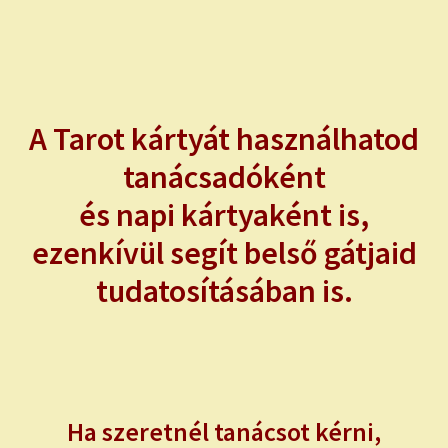
HÚZZ EGY MEGERŐSÍTŐ SZERETET KÁRTYÁT!
HÚZZ EGY TRÉNER KÁRTYÁT!
A Tarot kártyát használhatod
HÚZZ EGY KULCS-KÉRDÉS KÁRTYÁT!
tanácsadóként
SZÓ-KÉP KÁRTYÁK
és napi kártyaként is,
ezenkívül segít belső gátjaid
ÖNISMERETI JÁTÉK KÉPKÁRTYÁKKAL
tudatosításában is.
NAPI TAROT
HOLDNAPTÁR
HOLD TANÁCSOK
Ha szeretnél tanácsot kérni,