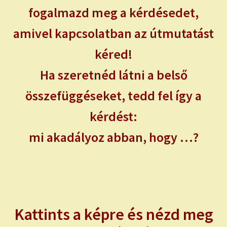
NAPI ASZTROLÓGIA
fogalmazd meg a kérdésedet,
amivel kapcsolatban az útmutatást
Expand
KÉRJ EGY MEGERŐSÍTÉST!
child
kéred!
menu
Expand
ISMERJ MEG!
child
Ha szeretnéd látni a belső
menu
ÍRJ NEKEM!
összefüggéseket, tedd fel így a
kérdést:
IRATKOZZ FEL A VIDEÓ CSATORNÁNKRA!
mi akadályoz abban, hogy …?
TAROT ELEMZÉS MEGRENDELÉSE LIMITÁLT!
AJÁNDÉKOKKAL!
Kattints a képre és nézd meg