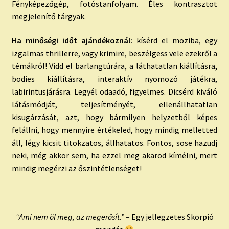
Fényképezőgép, fotóstanfolyam. Éles kontrasztot
megjelenítő tárgyak.
Ha minőségi időt ajándékoznál:
kísérd el moziba, egy
izgalmas thrillerre, vagy krimire, beszélgess vele ezekről a
témákról! Vidd el barlangtúrára, a láthatatlan kiállításra,
bodies kiállításra, interaktív nyomozó játékra,
labirintusjárásra. Legyél odaadó, figyelmes. Dicsérd kiváló
látásmódját, teljesítményét, ellenállhatatlan
kisugárzását, azt, hogy bármilyen helyzetből képes
felállni, hogy mennyire értékeled, hogy mindig melletted
áll, légy kicsit titokzatos, állhatatos. Fontos, sose hazudj
neki, még akkor sem, ha ezzel meg akarod kímélni, mert
mindig megérzi az őszintétlenséget!
“Ami nem öl meg, az megerősít.”
– Egy jellegzetes Skorpió