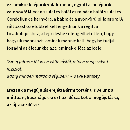
ez: amikor kilépünk valahonnan, egyúttal belépünk
valahová!
Minden születés halál és minden halál születés.
Gondoljunk a hernyóra, a bábra és a gyönyörű pillangóra! A
változáshoz előbb el kell engednünk a régit, a
továbblépéshez, a fejlődéshez elengedhetetlen, hogy
hagyjuk menni azt, aminek mennie kell, hogy be tudjuk
fogadni az életünkbe azt, aminek eljött az ideje!
“Amíg jobban félünk a változástól, mint a megszokott
rossztól,
addig minden marad a régiben.”
– Dave Ramsey
Érezzük a megújulás erejét! Bármi történt is velünk a
múltban, használjuk ki ezt az időszakot a megújulásra,
az újrakezdésre!