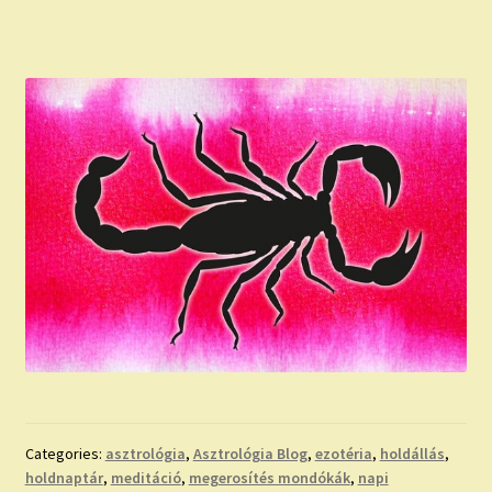
Categories:
asztrológia
,
Asztrológia Blog
,
ezotéria
,
holdállás
,
holdnaptár
,
meditáció
,
megerosítés mondókák
,
napi