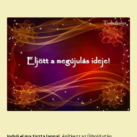
Indulj el ma tiszta lappal,
építkezz az Újhold után