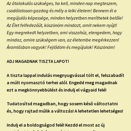
Az átalakulás szükséges, ha kell, minden nap megteszem,
csodálatosan gazdag és mély a lelki életem! Bennem él a
megújulás képessége, minden helyzetben meríthetek belőle!
Az Élet felfedezőút, köszönöm mindazt, amit nekem nyújt!
Egy megrekedt helyzetben, ami visszahúz, elengedem, hogy
mindaz, amire szükségem van, az életembe megérkezzen!
Áramlásban vagyok! Fejlődöm és megújulok! Köszönöm!
ADJ MAGADNAK TISZTA LAPOT!
A tiszta lappal indulás megnyugvással tölt el, felszabadít
a múlt nyomasztó terhei alól. Engedd meg magadnak
ezt a megkönnyebbülést és indulj el vágyaid felé!
Tudatosítsd magadban, hogy sosem késő változtatni
és, hogy rajtad múlik a változás! A lehetetlen lehetséges!
Indulj el a boldogságod felé! Kezdd el most az új