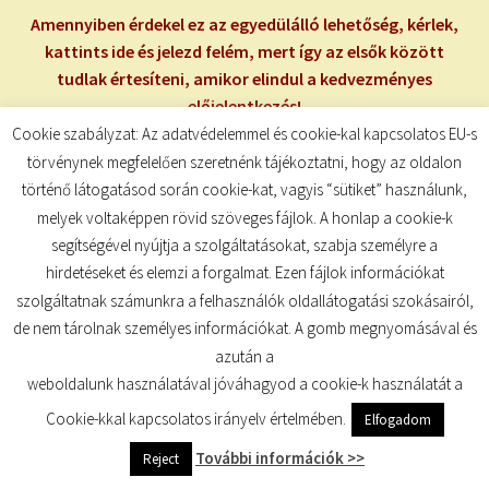
Amennyiben érdekel ez az egyedülálló lehetőség, kérlek,
kattints ide és jelezd felém, mert így az elsők között
tudlak értesíteni, amikor elindul a kedvezményes
előjelentkezés!
Cookie szabályzat: Az adatvédelemmel és cookie-kal kapcsolatos EU-s
MEGERŐSÍTÉSEK A SKORPIÓ ZODIÁKUS JEGY ENERGIÁINAK
törvénynek megfelelően szeretnénk tájékoztatni, hogy az oldalon
MEGÉLÉSÉHEZ:
történő látogatásod során cookie-kat, vagyis “sütiket” használunk,
melyek voltaképpen rövid szöveges fájlok. A honlap a cookie-k
Arra az életterületre, ahol szeretnél igazi mélységeket
segítségével nyújtja a szolgáltatásokat, szabja személyre a
megélni, szeretnéd felkorbácsolni a szenvedélyt, a
hirdetéseket és elemzi a forgalmat. Ezen fájlok információkat
kitartásodat erősítenéd, vagy szeretnéd átalakítani,
szolgáltatnak számunkra a felhasználók oldallátogatási szokásairól,
oda vidd a Skorpió energiáit!
de nem tárolnak személyes információkat. A gomb megnyomásával és
azután a
weboldalunk használatával jóváhagyod a cookie-k használatát a
Cookie-kkal kapcsolatos irányelv értelmében.
Elfogadom
Hálás vagyok,
hogy megélhetem az élet minden rezdülését
és megláthatom a csodát minden helyzet mögött! Köszönöm,
További információk >>
Reject
hogy minden nehézségben a megbocsájtás tanítását tárja fel