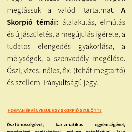
meglássuk a valódi tartalmat.
A
Skorpió témái:
átalakulás, elmúlás
és újjászületés, a megújulás ígérete, a
tudatos elengedés gyakorlása, a
mélységek, a szenvedély megélése.
Őszi, vizes, nőies, fix, (tehát megtartó)
és szellemi irányultságú jegy.
HOGYAN ÉRVÉNYESÜL EGY SKORPIÓ SZÜLÖTT?
Ösztönösségével, karizmatikus egyéniségével,
megérzései segítségével, mélyre hatolásával,
izzó