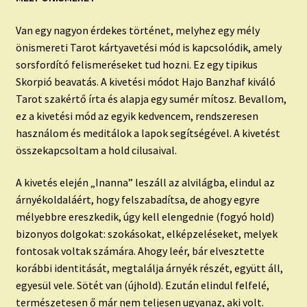
Van egy nagyon érdekes történet, melyhez egy mély
önismereti Tarot kártyavetési mód is kapcsolódik, amely
sorsfordító felismeréseket tud hozni. Ez egy tipikus
Skorpió
beavatás. A kivetési módot Hajo Banzhaf kiváló
Tarot szakértő írta és alapja egy sumér mítosz. Bevallom,
ez a kivetési mód az egyik kedvencem, rendszeresen
használom és meditálok a lapok segítségével. A kivetést
összekapcsoltam a hold cilusaival.
A kivetés elején „Inanna” leszáll az alvilágba, elindul az
árnyékoldaláért, hogy felszabadítsa, de ahogy egyre
mélyebbre ereszkedik, úgy kell elengednie (fogyó hold)
bizonyos dolgokat: szokásokat, elképzeléseket, melyek
fontosak voltak számára. Ahogy leér, bár elvesztette
korábbi identitását, megtalálja árnyék részét, együtt áll,
egyesül vele. Sötét van (
újhold
). Ezután elindul felfelé,
természetesen ő már nem teljesen ugyanaz, aki volt.