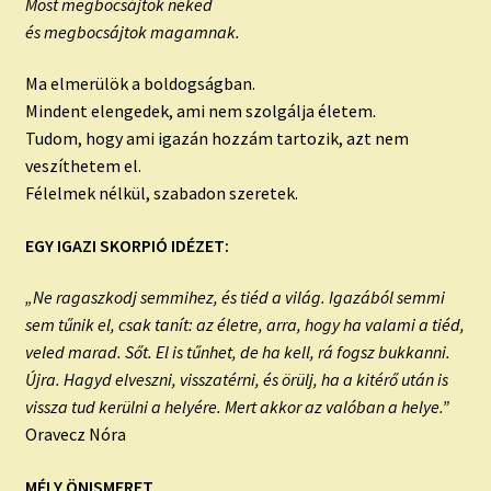
Most megbocsájtok neked
és megbocsájtok magamnak.
Ma elmerülök a boldogságban.
Mindent elengedek, ami nem szolgálja életem.
Tudom, hogy ami igazán hozzám tartozik, azt nem
veszíthetem el.
Félelmek nélkül, szabadon szeretek.
EGY IGAZI
SKORPIÓ
IDÉZET:
„Ne ragaszkodj semmihez, és tiéd a világ. Igazából semmi
sem tűnik el, csak tanít: az életre, arra, hogy ha valami a tiéd,
veled marad. Sőt. El is tűnhet, de ha kell, rá fogsz bukkanni.
Újra. Hagyd elveszni, visszatérni, és örülj, ha a kitérő után is
vissza tud kerülni a helyére. Mert akkor az valóban a helye.”
Oravecz Nóra
MÉLY ÖNISMERET