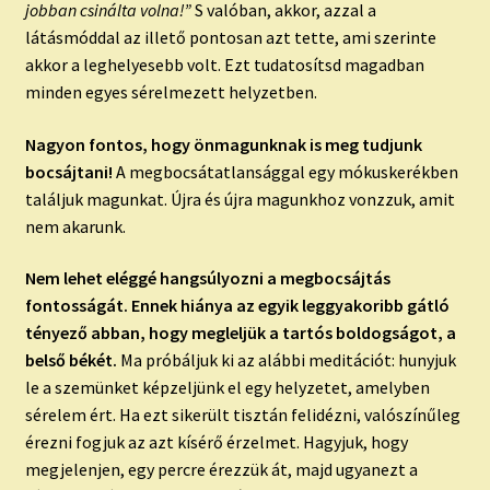
jobban csinálta volna!”
S valóban, akkor, azzal a
látásmóddal az illető pontosan azt tette, ami szerinte
akkor a leghelyesebb volt. Ezt tudatosítsd magadban
minden egyes sérelmezett helyzetben.
Nagyon fontos, hogy önmagunknak is meg tudjunk
bocsájtani!
A megbocsátatlansággal egy mókuskerékben
találjuk magunkat. Újra és újra magunkhoz vonzzuk, amit
nem akarunk.
Nem lehet eléggé hangsúlyozni a megbocsájtás
fontosságát. Ennek hiánya az egyik leggyakoribb gátló
tényező abban, hogy megleljük a tartós boldogságot, a
belső békét.
Ma próbáljuk ki az alábbi meditációt: hunyjuk
le a szemünket képzeljünk el egy helyzetet, amelyben
sérelem ért. Ha ezt sikerült tisztán felidézni, valószínűleg
érezni fogjuk az azt kísérő érzelmet. Hagyjuk, hogy
megjelenjen, egy percre érezzük át, majd ugyanezt a