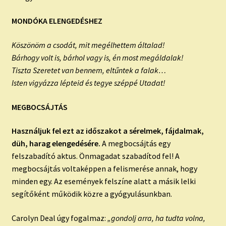
MONDÓKA ELENGEDÉSHEZ
Köszönöm a csodát, mit megélhettem általad!
Bárhogy volt is, bárhol vagy is, én most megáldalak!
Tiszta Szeretet van bennem, eltűntek a falak…
Isten vigyázza lépteid és tegye széppé Utadat!
MEGBOCSÁJTÁS
Használjuk fel ezt az időszakot a sérelmek, fájdalmak,
düh, harag elengedésére.
A megbocsájtás egy
felszabadító aktus. Önmagadat szabadítod fel! A
megbocsájtás voltaképpen a felismerése annak, hogy
minden egy. Az események felszíne alatt a másik lelki
segítőként működik közre a gyógyulásunkban.
Carolyn Deal úgy fogalmaz:
„gondolj arra, ha tudta volna,