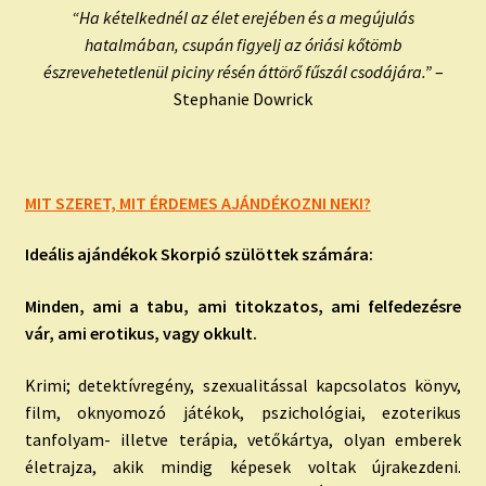
“Ha kételkednél az élet erejében és a megújulás
hatalmában, csupán figyelj az óriási kőtömb
észrevehetetlenül piciny résén áttörő fűszál csodájára.”
–
Stephanie Dowrick
MIT SZERET, MIT ÉRDEMES AJÁNDÉKOZNI NEKI?
Ideális ajándékok Skorpió szülöttek számára:
Minden, ami a tabu, ami titokzatos, ami felfedezésre
vár, ami erotikus, vagy okkult.
Krimi; detektívregény, szexualitással kapcsolatos könyv,
film, oknyomozó játékok, pszichológiai, ezoterikus
tanfolyam- illetve terápia, vetőkártya, olyan emberek
életrajza, akik mindig képesek voltak újrakezdeni.