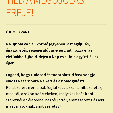
child
menu
Expand
EREJE!
ISMERJ MEG!
child
menu
ÍRJ NEKEM!
ÚJHOLD VAN!
IRATKOZZ FEL A VIDEÓ CSATORNÁNKRA!
Ma Újhold van a Skorpió jegyében, a megújulás,
TAROT ELEMZÉS MEGRENDELÉSE LIMITÁLT!
újjászületés, regenerálódás energiáit hozza el az
AJÁNDÉKOKKAL!
életünkbe. Újhold idején a Nap és a Hold együtt áll az
égen.
Engedd, hogy tudatod és tudatalattid összhangja
elhozza számodra a sikert és a boldogulást!
Rendszeresen erősítsd, foglalkozz azzal, amit szeretsz,
meditálj azokon az értékeken, melyeket beépíteni
szeretnél az életedbe, beszélj arról, amit szeretsz és add
is azt másoknak, amit szeretsz!