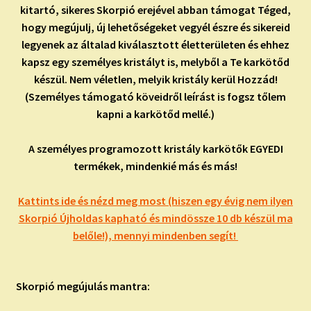
kitartó, sikeres Skorpió erejével abban támogat Téged,
hogy megújulj, új lehetőségeket vegyél észre és sikereid
legyenek az általad kiválasztott életterületen és ehhez
kapsz egy személyes kristályt is, melyből a Te karkötőd
készül. Nem véletlen, melyik kristály kerül Hozzád!
(Személyes támogató köveidről leírást is fogsz tőlem
kapni a karkötőd mellé.)
A személyes programozott kristály karkötők EGYEDI
termékek, mindenkié más és más!
Kattints ide és nézd meg most (hiszen egy évig nem ilyen
Skorpió Újholdas kapható és mindössze 10 db készül ma
belőle!), mennyi mindenben segít!
Skorpió megújulás mantra: