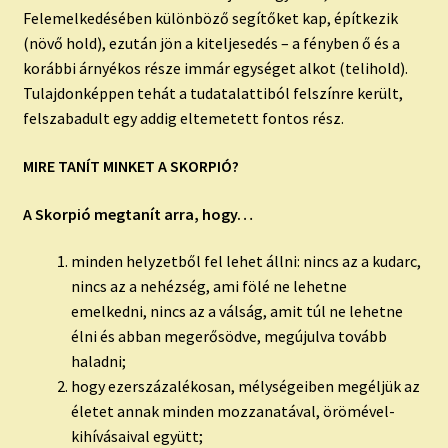
Felemelkedésében különböző segítőket kap, építkezik
(növő hold), ezután jön a kiteljesedés – a fényben ő és a
korábbi árnyékos része immár egységet alkot (telihold).
Tulajdonképpen tehát a tudatalattiból felszínre került,
felszabadult egy addig eltemetett fontos rész.
MIRE TANÍT MINKET A SKORPIÓ?
A Skorpió megtanít arra, hogy…
minden helyzetből fel lehet állni: nincs az a kudarc,
nincs az a nehézség, ami fölé ne lehetne
emelkedni, nincs az a válság, amit túl ne lehetne
élni és abban megerősödve, megújulva tovább
haladni;
hogy ezerszázalékosan, mélységeiben megéljük az
életet annak minden mozzanatával, örömével-
kihívásaival együtt;