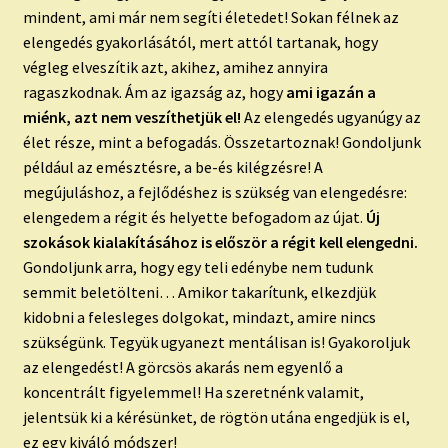
mindent, ami már nem segíti életedet! Sokan félnek az
elengedés gyakorlásától, mert attól tartanak, hogy
végleg elveszítik azt, akihez, amihez annyira
ragaszkodnak. Ám az igazság az, hogy
ami igazán a
miénk, azt nem veszíthetjük el!
Az elengedés ugyanúgy az
élet része, mint a befogadás. Összetartoznak! Gondoljunk
például az emésztésre, a be-és kilégzésre! A
megújuláshoz, a fejlődéshez is szükség van elengedésre:
elengedem a régit és helyette befogadom az újat.
Új
szokások kialakításához is először a régit kell elengedni.
Gondoljunk arra, hogy egy teli edénybe nem tudunk
semmit beletölteni… Amikor takarítunk, elkezdjük
kidobni a felesleges dolgokat, mindazt, amire nincs
szükségünk. Tegyük ugyanezt mentálisan is! Gyakoroljuk
az elengedést! A görcsös akarás nem egyenlő a
koncentrált figyelemmel! Ha szeretnénk valamit,
jelentsük ki a kérésünket, de rögtön utána engedjük is el,
ez egy kiváló módszer!