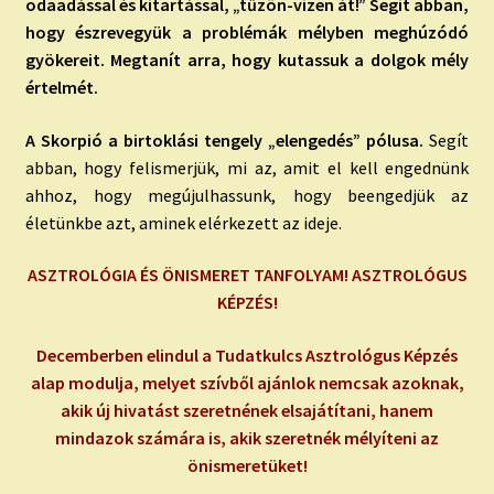
odaadással és kitartással, „tűzön-vízen át!” Segít abban,
hogy észrevegyük a problémák mélyben meghúzódó
gyökereit. Megtanít arra, hogy kutassuk a dolgok mély
értelmét.
A Skorpió a birtoklási tengely „elengedés” pólusa.
Segít
abban, hogy felismerjük, mi az, amit el kell engednünk
ahhoz, hogy megújulhassunk, hogy beengedjük az
életünkbe azt, aminek elérkezett az ideje.
ASZTROLÓGIA ÉS ÖNISMERET TANFOLYAM! ASZTROLÓGUS
KÉPZÉS!
Decemberben elindul a Tudatkulcs Asztrológus Képzés
alap modulja, melyet szívből ajánlok nemcsak azoknak,
akik új hivatást szeretnének elsajátítani, hanem
mindazok számára is, akik szeretnék mélyíteni az
önismeretüket!