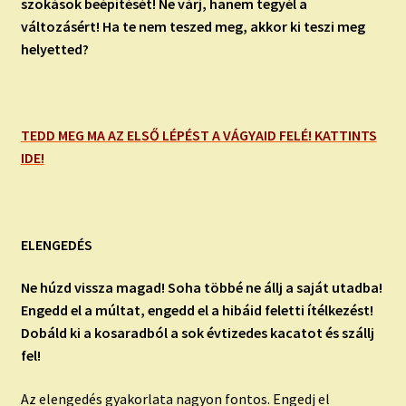
szokások beépítését! Ne várj, hanem tegyél a
változásért! Ha te nem teszed meg, akkor ki teszi meg
helyetted?
TEDD MEG MA AZ ELSŐ LÉPÉST A VÁGYAID FELÉ! KATTINTS
IDE!
ELENGEDÉS
Ne húzd vissza magad! Soha többé ne állj a saját utadba!
Engedd el a múltat, engedd el a hibáid feletti ítélkezést!
Dobáld ki a kosaradból a sok évtizedes kacatot és szállj
fel!
Az elengedés gyakorlata nagyon fontos. Engedj el