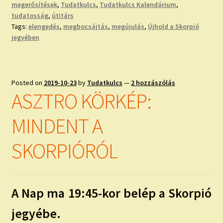
megerősítések
,
Tudatkulcs
,
Tudatkulcs Kalendárium
,
tudatosság
,
útitárs
Tags:
elengedés
,
megbocsájtás
,
megújulás
,
Újhold a Skorpió
jegyében
Posted on
2019-10-23
by
Tudatkulcs
—
2 hozzászólás
ASZTRO KÖRKÉP:
MINDENT A
SKORPIÓRÓL
A Nap ma 19:45-kor belép a Skorpió
jegyébe.