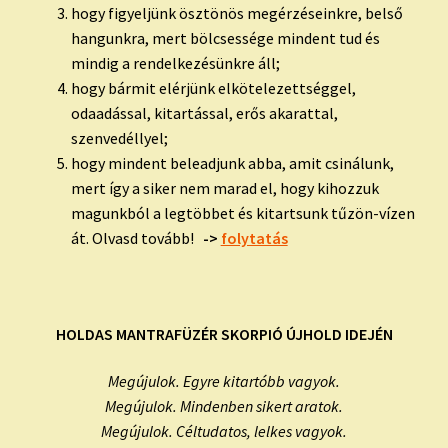
hogy figyeljünk ösztönös megérzéseinkre, belső
hangunkra, mert bölcsessége mindent tud és
mindig a rendelkezésünkre áll;
hogy bármit elérjünk elkötelezettséggel,
odaadással, kitartással, erős akarattal,
szenvedéllyel;
hogy mindent beleadjunk abba, amit csinálunk,
mert így a siker nem marad el, hogy kihozzuk
magunkból a legtöbbet és kitartsunk tűzön-vízen
át. Olvasd tovább!
->
folytatás
HOLDAS MANTRAFÜZÉR SKORPIÓ ÚJHOLD IDEJÉN
Megújulok. Egyre kitartóbb vagyok.
Megújulok. Mindenben sikert aratok.
Megújulok. Céltudatos, lelkes vagyok.