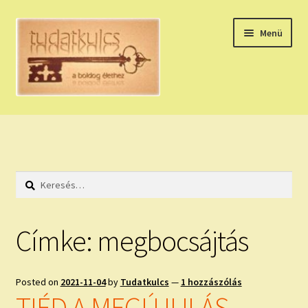
Ugrás
Kilépés
Menü
a
a
navigációhoz
tartalomba
Expand
HÚZZ EGY KÁRTYÁT!
child
menu
NAPI TAROT
Keresés:
HOLDNAPTÁR
HOLD TANÁCSOK
Címke:
megbocsájtás
NAPI ASZTROLÓGIA
Posted on
2021-11-04
by
Tudatkulcs
—
1 hozzászólás
Expand
KÉRJ EGY MEGERŐSÍTÉST!
TIÉD A MEGÚJULÁS