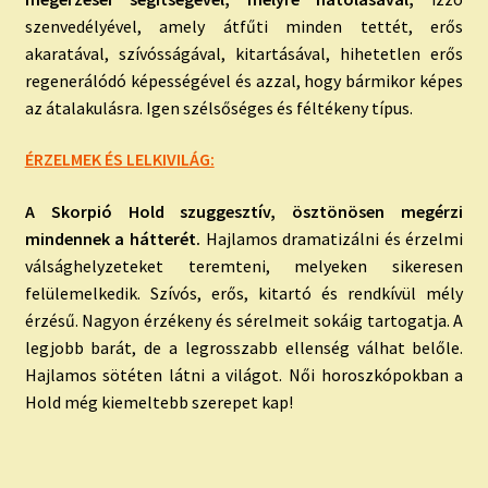
szenvedélyével, amely átfűti minden tettét, erős
akaratával, szívósságával, kitartásával, hihetetlen erős
regenerálódó képességével és azzal, hogy bármikor képes
az átalakulásra. Igen szélsőséges és féltékeny típus.
ÉRZELMEK ÉS LELKIVILÁG:
A Skorpió Hold
szuggesztív, ösztönösen megérzi
mindennek a hátterét.
Hajlamos dramatizálni és érzelmi
válsághelyzeteket teremteni, melyeken sikeresen
felülemelkedik. Szívós, erős, kitartó és rendkívül mély
érzésű. Nagyon érzékeny és sérelmeit sokáig tartogatja. A
legjobb barát, de a legrosszabb ellenség válhat belőle.
Hajlamos sötéten látni a világot. Női horoszkópokban a
Hold még kiemeltebb szerepet kap!