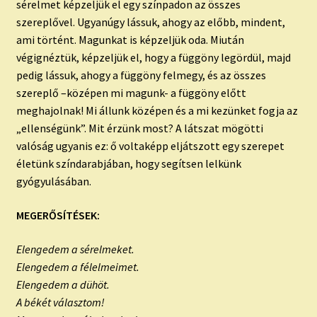
sérelmet képzeljük el egy színpadon az összes
szereplővel. Ugyanúgy lássuk, ahogy az előbb, mindent,
ami történt. Magunkat is képzeljük oda. Miután
végignéztük, képzeljük el, hogy a függöny legördül, majd
pedig lássuk, ahogy a függöny felmegy, és az összes
szereplő –középen mi magunk- a függöny előtt
meghajolnak! Mi állunk középen és a mi kezünket fogja az
„ellenségünk”. Mit érzünk most? A látszat mögötti
valóság ugyanis ez: ő voltaképp eljátszott egy szerepet
életünk színdarabjában, hogy segítsen lelkünk
gyógyulásában.
MEGERŐSÍTÉSEK:
Elengedem a sérelmeket.
Elengedem a félelmeimet.
Elengedem a dühöt.
A békét választom!