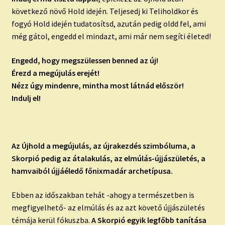
következő növő Hold idején. Teljesedj ki Teliholdkor és
fogyó Hold idején tudatosítsd, azután pedig oldd fel, ami
még gátol, engedd el mindazt, ami már nem segíti életed!
Engedd, hogy megszülessen benned az új!
Érezd a megújulás erejét!
Nézz úgy mindenre, mintha most látnád először!
Indulj el!
Az Újhold a megújulás, az újrakezdés szimbóluma, a
Skorpió pedig az átalakulás, az elmúlás-újjászületés, a
hamvaiból újjáéledő főnixmadár archetípusa.
Ebben az időszakban tehát -ahogy a természetben is
megfigyelhető- az elmúlás és az azt követő újjászületés
témája kerül fókuszba.
A Skorpió egyik legfőbb tanítása