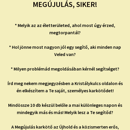
MEGÚJULÁS, SIKER!
* Melyik az az életterületed, ahol most úgy érzed,
megtorpantál?
* Hol jönne most nagyon jól egy segítő, aki minden nap
Veled van?
* Milyen problémád megoldásában kérnél segítséget?
Írd meg nekem megjegyzésben a Kristálykulcs oldalon és
én elkészítem a Te saját, személyes karkötődet!
Mindössze 10 db készül belőle a mai különleges napon és
mindegyik más és más! Melyik lesz a Te segítőd?
A Megújulás karkötő az Újhold és a közismerten erős,