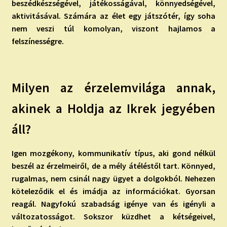
beszédkészségével, játékosságával, könnyedségével,
aktivitásával. Számára az élet egy játszótér, így soha
nem veszi túl komolyan, viszont hajlamos a
felszínességre.
Milyen az érzelemvilága annak,
akinek a Holdja az Ikrek jegyében
áll?
Igen mozgékony, kommunikatív típus, aki gond nélkül
beszél az érzelmeiről, de a mély átéléstől tart. Könnyed,
rugalmas, nem csinál nagy ügyet a dolgokból. Nehezen
köteleződik el és imádja az információkat. Gyorsan
reagál. Nagyfokú szabadság igénye van és igényli a
változatosságot. Sokszor küzdhet a kétségeivel,