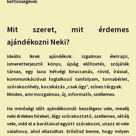
kettősségével.
Mit szeret, mit érdemes
ajándékozni Neki?
Ideális Ikrek ajándékok: izgalmas életrajzi,
ismeretterjesztő könyv, újság előfizetés, szójáték
társas, egy laza hétvégi kiruccanás, rövid, írással,
kommunikációval foglalkozó tanfolyam, tornabérlet,
szórakozóhely, kocsikázás „csak úgy”, színes tárgyak.
Minden, ami mozgalmas, új, informatív, szellemes.
Ha minőségi időt ajándékoznál: beszélgess vele, mesélj
neki érdekes híreket, légy szórakoztató, szellemes, sétálj
vele, vidd el a barátaival együtt szórakozni, utazz el vele
valahova, ahol ellazulhat. Erősítsd benne, hogy milyen