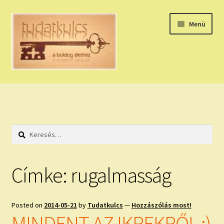
Ugrás
Kilépés
Menü
a
a
navigációhoz
tartalomba
Expand
HÚZZ EGY KÁRTYÁT!
child
menu
NAPI TAROT
Keresés:
HOLDNAPTÁR
HOLD TANÁCSOK
Címke:
rugalmasság
NAPI ASZTROLÓGIA
Posted on
2014-05-21
by
Tudatkulcs
—
Hozzászólás most!
Expand
KÉRJ EGY MEGERŐSÍTÉST!
MINDENT AZ IKREKRŐL :)