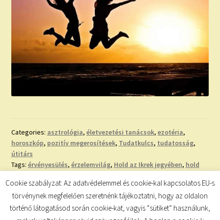
Categories:
asztrológia
,
életvezetési tanácsok
,
ezotéria
,
horoszkóp
,
pozitív megerosítések
,
Tudatkulcs
,
tudatosság
,
útitárs
Tags:
érvényesülés
,
érzelemvilág
,
Hold az Ikrek jegyében
,
hold
jegy
,
ikrek
,
ikrek hava
,
kommunikáció
,
könnyedség
,
Cookie szabályzat: Az adatvédelemmel és cookie-kal kapcsolatos EU-s
megerosítések
,
Nap az Ikrek jegyében
,
nap jegy
,
pozitív
törvénynek megfelelően szeretnénk tájékoztatni, hogy az oldalon
megerosítések
,
rugalmasság
,
zodiákusjegyek
történő látogatásod során cookie-kat, vagyis “sütiket” használunk,