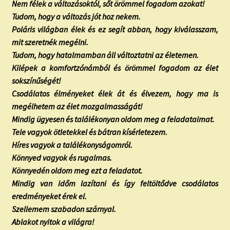
Nem félek a változásoktól, sőt örömmel fogadom azokat!
Tudom, hogy a változás jót hoz nekem.
Poláris világban élek és ez segít abban, hogy kiválasszam,
mit szeretnék megélni.
Tudom, hogy hatalmamban áll változtatni az életemen.
Kilépek a komfortzónámból és örömmel fogadom az élet
sokszínűségét!
Csodálatos élményeket élek át és élvezem, hogy ma is
megélhetem az élet mozgalmasságát!
Mindig ügyesen és találékonyan oldom meg a feladataimat.
Tele vagyok ötletekkel és bátran kísérletezem.
Híres vagyok a találékonyságomról.
Könnyed vagyok és rugalmas.
Könnyedén oldom meg ezt a feladatot.
Mindig van időm lazítani és így feltöltődve csodálatos
eredményeket érek el.
Szellemem szabadon szárnyal.
Ablakot nyitok a világra!