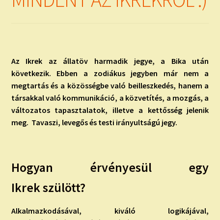
child
menu
Expand
ISMERJ MEG!
child
menu
ÍRJ NEKEM!
Az Ikrek az állatöv harmadik jegye, a Bika után
IRATKOZZ FEL A VIDEÓ CSATORNÁNKRA!
következik. Ebben a zodiákus jegyben már nem a
megtartás és a közösségbe való beilleszkedés, hanem a
TAROT ELEMZÉS MEGRENDELÉSE LIMITÁLT!
társakkal való kommunikáció, a közvetítés, a mozgás, a
AJÁNDÉKOKKAL!
változatos tapasztalatok, illetve a kettősség jelenik
meg. Tavaszi, levegős és testi irányultságú jegy.
Hogyan érvényesül egy
Ikrek szülött?
Alkalmazkodásával, kiváló logikájával,