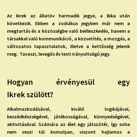
child
menu
Expand
ISMERJ MEG!
Az Ikrek az állatöv harmadik jegye, a Bika után
child
következik. Ebben a zodiákus jegyben már nem a
menu
ÍRJ NEKEM!
megtartás és a közösségbe való beilleszkedés, hanem a
társakkal való kommunikáció, a közvetítés, a mozgás, a
IRATKOZZ FEL A VIDEÓ CSATORNÁNKRA!
változatos tapasztalatok, illetve a kettősség jelenik
meg. Tavaszi, levegős és testi irányultságú jegy.
TAROT ELEMZÉS MEGRENDELÉSE LIMITÁLT!
AJÁNDÉKOKKAL!
Hogyan érvényesül egy
Ikrek szülött?
Alkalmazkodásával, kiváló logikájával,
beszédkészségével, játékosságával, könnyedségével,
aktivitásával. Számára az élet egy játszótér, így soha
nem veszi túl komolyan, viszont hajlamos a