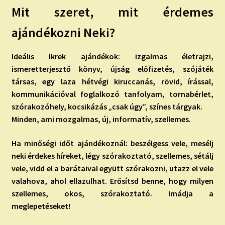
Mit szeret, mit érdemes
ajándékozni Neki?
Ideális Ikrek ajándékok: izgalmas életrajzi,
ismeretterjesztő könyv, újság előfizetés, szójáték
társas, egy laza hétvégi kiruccanás, rövid, írással,
kommunikációval foglalkozó tanfolyam, tornabérlet,
szórakozóhely, kocsikázás „csak úgy”, színes tárgyak.
Minden, ami mozgalmas, új, informatív, szellemes.
Ha minőségi időt ajándékoznál: beszélgess vele, mesélj
neki érdekes híreket, légy szórakoztató, szellemes, sétálj
vele, vidd el a barátaival együtt szórakozni, utazz el vele
valahova, ahol ellazulhat. Erősítsd benne, hogy milyen
szellemes, okos, szórakoztató. Imádja a
meglepetéseket!