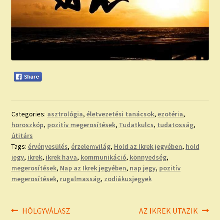
Categories:
asztrológia
,
életvezetési tanácsok
,
ezotéria
,
horoszkóp
,
pozitív megerosítések
,
Tudatkulcs
,
tudatosság
,
útitárs
Tags:
érvényesülés
,
érzelemvilág
,
Hold az Ikrek jegyében
,
hold
jegy
,
ikrek
,
ikrek hava
,
kommunikáció
,
könnyedség
,
megerosítések
,
Nap az Ikrek jegyében
,
nap jegy
,
pozitív
megerosítések
,
rugalmasság
,
zodiákusjegyek
Bejegyzés
Previous
Next
HÖLGYVÁLASZ
AZ IKREK UTAZIK