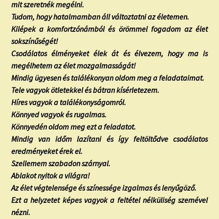
mit szeretnék megélni.
Tudom, hogy hatalmamban áll változtatni az életemen.
Kilépek a komfortzónámból és örömmel fogadom az élet
sokszínűségét!
Csodálatos élményeket élek át és élvezem, hogy ma is
megélhetem az élet mozgalmasságát!
Mindig ügyesen és találékonyan oldom meg a feladataimat.
Tele vagyok ötletekkel és bátran kísérletezem.
Híres vagyok a találékonyságomról.
Könnyed vagyok és rugalmas.
Könnyedén oldom meg ezt a feladatot.
Mindig van időm lazítani és így feltöltődve csodálatos
eredményeket érek el.
Szellemem szabadon szárnyal.
Ablakot nyitok a világra!
Az élet végtelensége és színessége izgalmas és lenyűgöző.
Ezt a helyzetet képes vagyok a feltétel nélküliség szemével
nézni.