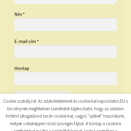
Név
*
E-mail cím
*
Honlap
Cookie szabályzat: Az adatvédelemmel és cookie-kal kapcsolatos EU-s
törvénynek megfelelően szeretnénk tájékoztatni, hogy az oldalon
történő látogatásod során cookie-kat, vagyis “sütiket” használunk,
melyek voltaképpen rövid szöveges fájlok. A honlap a cookie-k
segítségével nyújtja a szolgáltatásokat, szabja személyre a