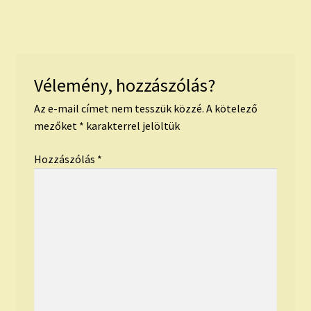
post:
post:
navigáció
Vélemény, hozzászólás?
Az e-mail címet nem tesszük közzé.
A kötelező
mezőket
*
karakterrel jelöltük
Hozzászólás
*