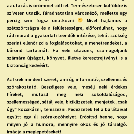
az utazás is örömmel tölti el. Természetesen külföldre is
szívesen utazik, fáradhatatlan városnéző, mellette egy
percig sem fogsz unatkozni
Mivel hajlamos a
szétszórtságra és a felületességre, előfordulhat, hogy
rád marad a gyakorlati teendők intézése, tehát szükség
szerint ellenőrizd a foglalásotokat, a menetrendeket, a
bőrönd tartalmát. Ha vele utazunk, csomagoljunk
számára újságot, könyvet, illetve keresztrejtvényt is a
biztonság kedvéért.
Az Ikrek mindent szeret, ami új, informatív, szellemes és
szórakoztató. Beszélgess vele, mesélj neki érdekes
híreket, mutasd meg neki sokoldalúságod,
szellemességed, sétálj vele, biciklizzetek, menjetek „csak
úgy” kocsikázni, teniszezni. Fedezzetek fel a barátaival
együtt egy új szórakozóhelyet. Erősítsd benne, hogy
milyen jó a humora, mennyire okos és jó társalgó.
Imádja a meglepetéseket!