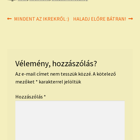
Bejegyzés
Previous
Next
MINDENT AZ IKREKRŐL :)
HALADJ ELŐRE BÁTRAN!
post:
post:
navigáció
Vélemény, hozzászólás?
Az e-mail címet nem tesszük közzé.
A kötelező
mezőket
*
karakterrel jelöltük
Hozzászólás
*