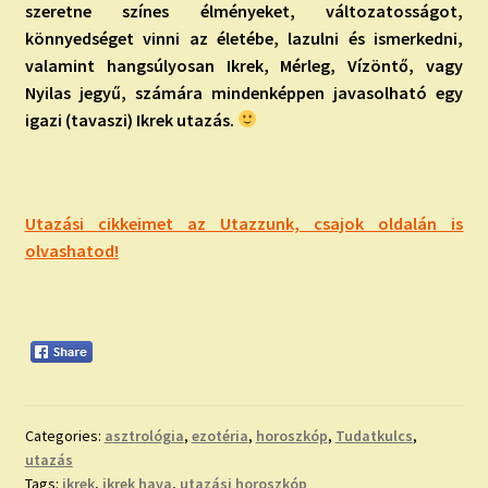
szeretne színes élményeket, változatosságot,
könnyedséget vinni az életébe, lazulni és ismerkedni,
valamint hangsúlyosan Ikrek, Mérleg, Vízöntő, vagy
Nyilas jegyű, számára mindenképpen javasolható egy
igazi (tavaszi) Ikrek utazás.
Utazási cikkeimet az Utazzunk, csajok oldalán is
olvashatod!
Categories:
asztrológia
,
ezotéria
,
horoszkóp
,
Tudatkulcs
,
utazás
Tags:
ikrek
,
ikrek hava
,
utazási horoszkóp