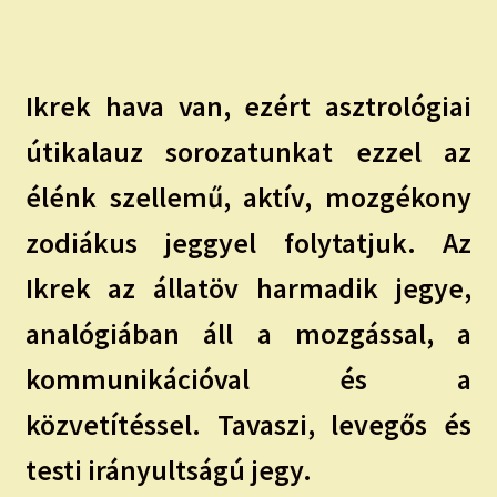
child
menu
Expand
ISMERJ MEG!
child
menu
ÍRJ NEKEM!
Ikrek hava van, ezért asztrológiai
útikalauz sorozatunkat ezzel az
IRATKOZZ FEL A VIDEÓ CSATORNÁNKRA!
élénk szellemű, aktív, mozgékony
TAROT ELEMZÉS MEGRENDELÉSE LIMITÁLT!
zodiákus jeggyel folytatjuk. Az
AJÁNDÉKOKKAL!
Ikrek az állatöv harmadik jegye,
analógiában áll a mozgással, a
kommunikációval és a
közvetítéssel. Tavaszi, levegős és
testi irányultságú jegy.