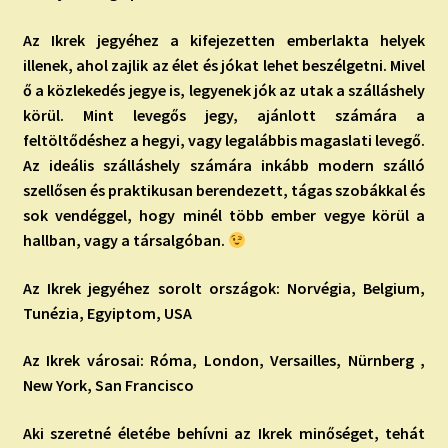
Az Ikrek jegyéhez a kifejezetten emberlakta helyek
illenek, ahol zajlik az élet és jókat lehet beszélgetni. Mivel
ő a közlekedés jegye is, legyenek jók az utak a szálláshely
körül. Mint levegős jegy, ajánlott számára a
feltöltődéshez a hegyi, vagy legalábbis magaslati levegő.
Az ideális szálláshely számára inkább modern szálló
szellősen és praktikusan berendezett, tágas szobákkal és
sok vendéggel, hogy minél több ember vegye körül a
hallban, vagy a társalgóban.
Az Ikrek jegyéhez sorolt országok: Norvégia, Belgium,
Tunézia, Egyiptom, USA
Az Ikrek városai: Róma, London, Versailles, Nürnberg ,
New York, San Francisco
Aki szeretné életébe behívni az Ikrek minőséget, tehát