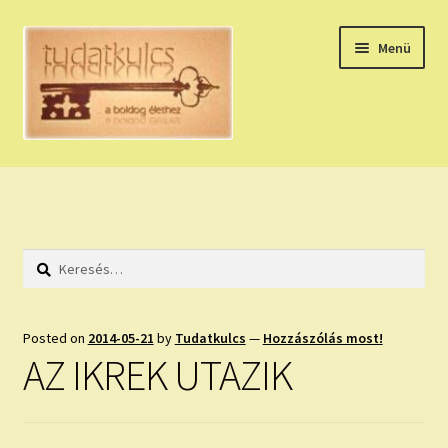
Ugrás
Kilépés
Menü
a
a
navigációhoz
tartalomba
Expand
HÚZZ EGY KÁRTYÁT!
child
menu
NAPI TAROT
Keresés:
HOLDNAPTÁR
HOLD TANÁCSOK
Posted on
2014-05-21
by
Tudatkulcs
—
Hozzászólás most!
AZ IKREK UTAZIK
NAPI ASZTROLÓGIA
Expand
KÉRJ EGY MEGERŐSÍTÉST!