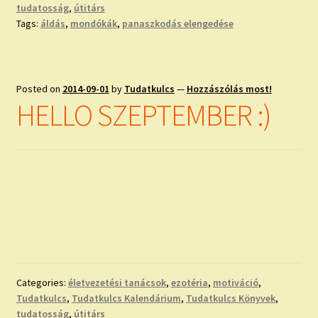
tudatosság
,
útitárs
Tags:
áldás
,
mondókák
,
panaszkodás elengedése
Posted on
2014-09-01
by
Tudatkulcs
—
Hozzászólás most!
HELLO SZEPTEMBER :)
Categories:
életvezetési tanácsok
,
ezotéria
,
motiváció
,
Tudatkulcs
,
Tudatkulcs Kalendárium
,
Tudatkulcs Könyvek
,
tudatosság
,
útitárs