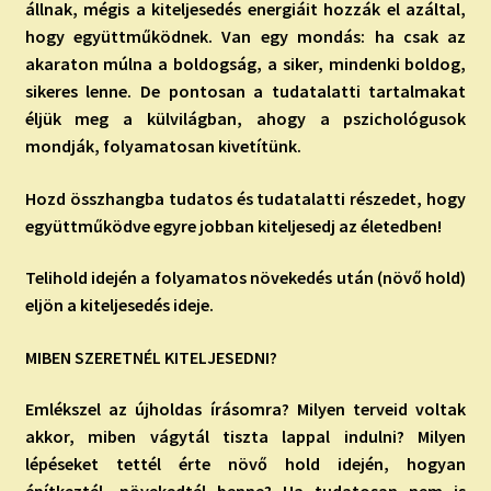
állnak, mégis a kiteljesedés energiáit hozzák el azáltal,
hogy együttműködnek. Van egy mondás: ha csak az
akaraton múlna a boldogság, a siker, mindenki boldog,
sikeres lenne. De pontosan a tudatalatti tartalmakat
éljük meg a külvilágban, ahogy a pszichológusok
mondják, folyamatosan kivetítünk.
Hozd összhangba tudatos és tudatalatti részedet, hogy
együttműködve egyre jobban kiteljesedj az életedben!
Telihold idején a folyamatos növekedés után (növő hold)
eljön a kiteljesedés ideje.
MIBEN SZERETNÉL KITELJESEDNI?
Emlékszel az újholdas írásomra? Milyen terveid voltak
akkor, miben vágytál tiszta lappal indulni? Milyen
lépéseket tettél érte növő hold idején, hogyan