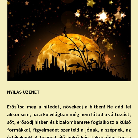
NYILAS ÜZENET
Erősítsd meg a hitedet, növekedj a hitben! Ne add fel
akkor sem, ha a külvilágban még nem látod a változást,
sőt, erősödj hitben és bizalomban! Ne foglalkozz a külső
formákkal, figyelmedet szenteld a jónak, a szépnek, az
értékeknek! A benned élő belső kép tükröződni fog a