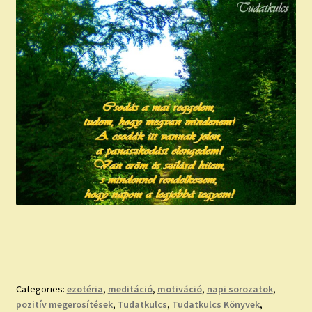
Categories:
ezotéria
,
meditáció
,
motiváció
,
napi sorozatok
,
pozitív megerosítések
,
Tudatkulcs
,
Tudatkulcs Könyvek
,