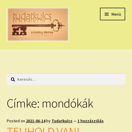
Ugrás
Kilépés
Menü
a
a
navigációhoz
tartalomba
Expand
HÚZZ EGY KÁRTYÁT!
child
menu
NAPI TAROT
Keresés:
HOLDNAPTÁR
HOLD TANÁCSOK
Címke:
mondókák
NAPI ASZTROLÓGIA
Posted on
2021-06-14
by
Tudatkulcs
—
1 hozzászólás
Expand
KÉRJ EGY MEGERŐSÍTÉST!
TELIHOLD VAN!