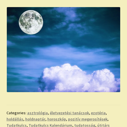
Categories:
asztrológia
,
életvezetési tanácsok
,
ezotéria
,
holdállás
,
holdnaptár
,
horoszkóp
,
pozitív megerosítések
,
Tudatkulcs
,
Tudatkulcs Kalendárium
,
tudatosság
,
útitárs