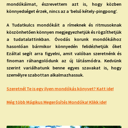
mondókáimat, észrevettem azt is, hogy közben
könnyedséget érzek, nincs az a ‘belső kétely-pingpong’.
A Tudatkulcs mondókáit a rímeknek és ritmusoknak
köszönhetően könnyen megjegyezhetjük és rögzíthetjük
a tudatalattinkban. Óvodás korunk mondókáihoz
hasonlóan bármikor könnyedén felidézhetjük őket
Ezáltal segít arra figyelni, amit valóban szeretnénk és
finoman ráhangolódunk az új látásmódra. Kedvünk
szerint variálhatunk benne egyes szavakat is, hogy
személyre szabottan alkalmazhassuk.
Szeretnél Te is egy ilyen mondókás könyvet?
Katt ide
!
Még több Mágikus Megerősítés Mondóka! Klikk ide!