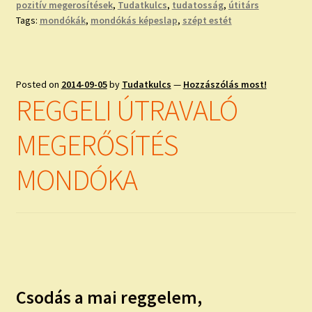
pozitív megerosítések
,
Tudatkulcs
,
tudatosság
,
útitárs
Tags:
mondókák
,
mondókás képeslap
,
szépt estét
Posted on
2014-09-05
by
Tudatkulcs
—
Hozzászólás most!
REGGELI ÚTRAVALÓ
MEGERŐSÍTÉS
MONDÓKA
Csodás a mai reggelem,