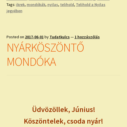
Tags:
ikrek
,
mondókák
,
nyilas
,
telihold
,
Telihold a Nyilas
jegyében
Posted on
2017-06-01
by
Tudatkulcs
—
1 hozzászólás
NYÁRKÖSZÖNTŐ
MONDÓKA
Üdvözöllek, Június!
Köszöntelek, csoda nyár!