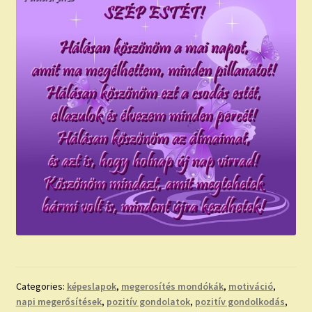
Categories:
képeslapok
,
megerosítés mondókák
,
motiváció
,
napi megerősítések
,
pozitív gondolatok
,
pozitív gondolkodás
,