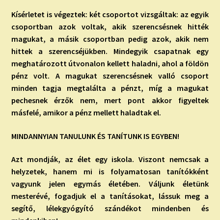
Kísérletet is végeztek: két csoportot vizsgáltak: az egyik
csoportban azok voltak, akik szerencsésnek hitték
magukat, a másik csoportban pedig azok, akik nem
hittek a szerencséjükben. Mindegyik csapatnak egy
meghatározott útvonalon kellett haladni, ahol a földön
pénz volt. A magukat szerencsésnek valló csoport
minden tagja megtalálta a pénzt, míg a magukat
pechesnek érzők nem, mert pont akkor figyeltek
másfelé, amikor a pénz mellett haladtak el.
MINDANNYIAN TANULUNK ÉS TANÍTUNK IS EGYBEN!
Azt mondják, az élet egy iskola. Viszont nemcsak a
helyzetek, hanem mi is folyamatosan tanítókként
vagyunk jelen egymás életében. Váljunk életünk
mesterévé, fogadjuk el a tanításokat, lássuk meg a
segítő, lélekgyógyító szándékot mindenben és