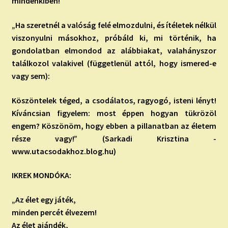
mindenkiben!
„Ha szeretnél a valóság felé elmozdulni, és ítéletek nélkül
viszonyulni másokhoz, próbáld ki, mi történik, ha
gondolatban elmondod az alábbiakat, valahányszor
találkozol valakivel (függetlenül attól, hogy ismered-e
vagy sem):
Köszöntelek téged, a csodálatos, ragyogó, isteni lényt!
Kíváncsian figyelem: most éppen hogyan tükrözöl
engem? Köszönöm, hogy ebben a pillanatban az életem
része vagy!” (Sarkadi Krisztina -
www.utacsodakhoz.blog.hu)
IKREK MONDÓKA:
„Az élet egy játék,
minden percét élvezem!
Az élet ajándék,