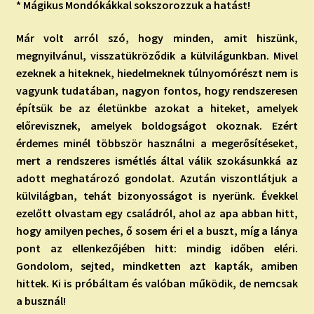
* Mágikus Mondókákkal sokszorozzuk a hatást!
Már volt arról szó, hogy minden, amit hiszünk,
megnyilvánul, visszatükröződik a külvilágunkban. Mivel
ezeknek a hiteknek, hiedelmeknek túlnyomórészt nem is
vagyunk tudatában, nagyon fontos, hogy rendszeresen
építsük be az életünkbe azokat a hiteket, amelyek
előrevisznek, amelyek boldogságot okoznak. Ezért
érdemes minél többször használni a megerősítéseket,
mert a rendszeres ismétlés által válik szokásunkká az
adott meghatározó gondolat. Azután viszontlátjuk a
külvilágban, tehát bizonyosságot is nyerünk. Évekkel
ezelőtt olvastam egy családról, ahol az apa abban hitt,
hogy amilyen peches, ő sosem éri el a buszt, míg a lánya
pont az ellenkezőjében hitt: mindig időben eléri.
Gondolom, sejted, mindketten azt kapták, amiben
hittek. Ki is próbáltam és valóban működik, de nemcsak
a busznál!