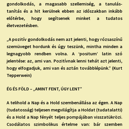
gondolkodás, a magasabb szellemiség, a tanulás-
tanítás és a hit kerülnek ebben az időszakban inkább
előtérbe, hogy segítsenek minket a tudatos
életvezetésben.
„A pozitív gondolkodás nem azt jelenti, hogy rózsaszínű
szemüveget hordunk és úgy teszünk, mintha minden a
legnagyobb rendben volna. A ‘positum’ latin szó
jelentése: az, ami van. Pozitívnak lenni tehát azt jelenti,
hogy elfogadjuk, ami van és aztán továbblépünk.” (Kurt
Tepperwein)
ÉG ÉS FÖLD – „AMINT FENT, ÚGY LENT”
A telihold a Nap és a Hold szembenállása az égen. A Nap
(tudatosság) teljesen megvilágítja a Holdat (tudatalatti)
és a Hold a Nap fényét teljes pompájában visszatükrözi.
Csodálatos szimbolikus értelme van: bár szemben