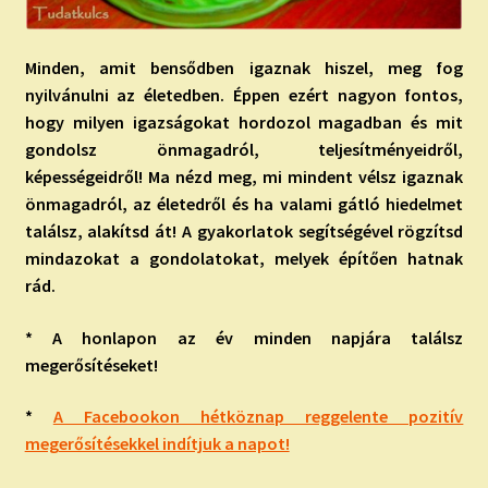
Minden, amit bensődben igaznak hiszel, meg fog
nyilvánulni az életedben. Éppen ezért nagyon fontos,
hogy milyen igazságokat hordozol magadban és mit
gondolsz önmagadról, teljesítményeidről,
képességeidről! Ma nézd meg, mi mindent vélsz igaznak
önmagadról, az életedről és ha valami gátló hiedelmet
találsz, alakítsd át! A gyakorlatok segítségével rögzítsd
mindazokat a gondolatokat, melyek építően hatnak
rád.
* A honlapon az év minden napjára találsz
megerősítéseket!
*
A Facebookon hétköznap reggelente pozitív
megerősítésekkel indítjuk a napot!