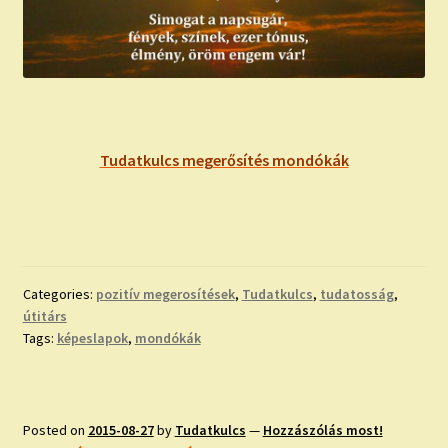
Tudatkulcs megerősítés mondókák
Categories:
pozitív megerosítések
,
Tudatkulcs
,
tudatosság
,
útitárs
Tags:
képeslapok
,
mondókák
Posted on
2015-08-27
by
Tudatkulcs
—
Hozzászólás most!