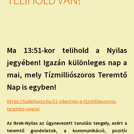
child
menu
Expand
ISMERJ MEG!
child
menu
ÍRJ NEKEM!
IRATKOZZ FEL A VIDEÓ CSATORNÁNKRA!
Ma 13:51-kor telihold a Nyilas
TAROT ELEMZÉS MEGRENDELÉSE LIMITÁLT!
jegyében! Igazán különleges nap a
AJÁNDÉKOKKAL!
mai, mely Tízmilliószoros Teremtő
Nap is egyben!
https://tudatkulcs.hu/11-sikertipp-a-tizmillioszoros-
teremto-napra/
Az Ikrek-Nyilas az úgynevezett tanulási tengely, ezért a
teremtő gondolatok, a kommunikáció, pozitív