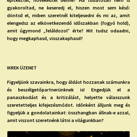
építkeztél, növekedtél benne? Ha tudatosan nem is
gyakoroltad, ne keseredj el, hiszen most sem késő:
döntsd el, miben szeretnél kiteljesedni és mi az, amit
elengedsz az elkövetkezendő időszakban (fogyó hold),
amit úgymond „feláldozol” érte? Mit tudsz odaadni,
hogy megkaphasd, visszakaphasd?
IKREK ÜZENET
Figyeljünk szavainkra, hogy áldást hozzanak számunkra
és beszélgetőpartnerünknek is! Engedjük el a
panaszkodást és a kritizálást, helyette válasszunk
szeretetteljes kifejezésmódot. Időnként álljunk meg és
figyeljük a gondolatainkat: összhangban állnak-e azzal,
amit viszont szeretnénk látni a világunkban?