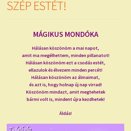
SZÉP ESTÉT!
MÁGIKUS MONDÓKA
Hálásan köszönöm a mai napot,
amit ma megélhettem, minden pillanatot!
Hálásan köszönöm ezt a csodás estét,
ellazulok és élvezem minden percét!
Hálásan köszönöm az álmaimat,
és azt is, hogy holnap új nap virrad!
Köszönöm mindazt, amit megtehetek
bármi volt is, mindent újra kezdhetek!
Áldás!