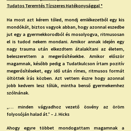
Tudatos Teremtés Tízszeres Hatékonysággal *
Ha most azt kérem tőled, mondj emlékezetből egy kis
mondókát, biztos vagyok abban, hogy azonnal eszedbe
jut egy a gyermekkorodból és mosolyogva, ritmusosan
el is tudod nekem mondani. Amikor annak idején egy
nagy trauma után elkezdtem átalakítani az életem,
beleszerettem a megerősítésekbe. Amikor először
magamnak, később pedig a Tudatkulcson írtam pozitív
megerősítéseket, egy idő után rímes, ritmusos formát
öltöttek írás közben. Azt vettem észre hogy azonnal
jobb kedvem lesz tőlük, mintha benső gyermekemhez
szólnának.
„… minden vágyadhoz vezető ösvény az öröm
folyosóján halad át.” – J. Hicks
Ahogy egyre többet mondogattam magamnak a