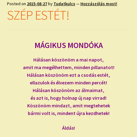
child
Posted on
2015-08-27
by
Tudatkulcs
—
Hozzászólás most!
menu
Expand
SZÉP ESTÉT!
ISMERJ MEG!
child
menu
ÍRJ NEKEM!
MÁGIKUS MONDÓKA
IRATKOZZ FEL A VIDEÓ CSATORNÁNKRA!
Hálásan köszönöm a mai napot,
TAROT ELEMZÉS MEGRENDELÉSE LIMITÁLT!
amit ma megélhettem, minden pillanatot!
AJÁNDÉKOKKAL!
Hálásan köszönöm ezt a csodás estét,
ellazulok és élvezem minden percét!
Hálásan köszönöm az álmaimat,
és azt is, hogy holnap új nap virrad!
Köszönöm mindazt, amit megtehetek
bármi volt is, mindent újra kezdhetek!
Áldás!