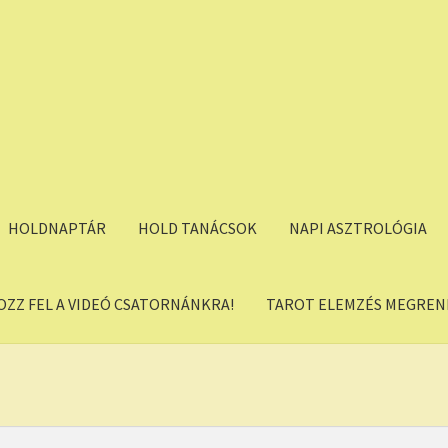
HOLDNAPTÁR
HOLD TANÁCSOK
NAPI ASZTROLÓGIA
OZZ FEL A VIDEÓ CSATORNÁNKRA!
TAROT ELEMZÉS MEGREND