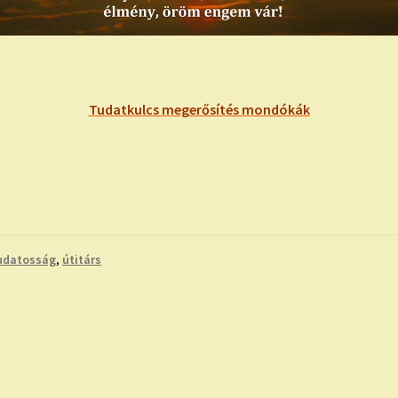
Tudatkulcs megerősítés mondókák
udatosság
,
útitárs