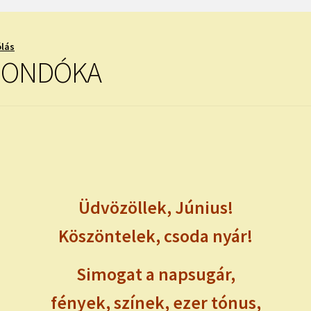
ólás
MONDÓKA
Üdvözöllek, Június!
Köszöntelek, csoda nyár!
Simogat a napsugár,
fények, színek, ezer tónus,