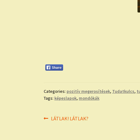
Categories:
pozitív megerosítések
,
Tudatkulcs
,
t
Tags:
képeslapok
,
mondókák
Bejegyzés
Previous
LÁTLAK! LÁTLAK?
post:
navigáció