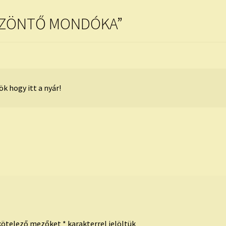
ZÖNTŐ MONDÓKA
”
ök hogy itt a nyár!
kötelező mezőket
*
karakterrel jelöltük