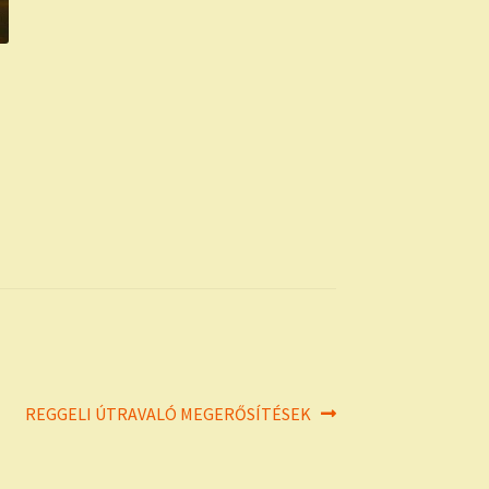
Next
REGGELI ÚTRAVALÓ MEGERŐSÍTÉSEK
post: