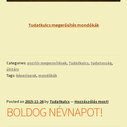
Tudatkulcs megerősítés mondókák
Categories:
pozitív megerosítések
,
Tudatkulcs
,
tudatosság
,
útitárs
Tags:
képeslapok
,
mondókák
Posted on
2015-11-26
by
Tudatkulcs
—
Hozzászólás most!
BOLDOG NÉVNAPOT!