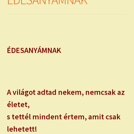
child
menu
Expand
ISMERJ MEG!
child
menu
ÍRJ NEKEM!
IRATKOZZ FEL A VIDEÓ CSATORNÁNKRA!
ÉDESANYÁMNAK
TAROT ELEMZÉS MEGRENDELÉSE LIMITÁLT!
AJÁNDÉKOKKAL!
A világot adtad nekem, nemcsak az
életet,
s tettél mindent értem, amit csak
lehetett!