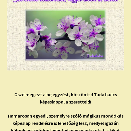
Oszd meg ezt a bejegyzést, köszöntsd Tudatkulcs
képeslappal a szeretteid!
Hamarosan egyedi, személyre szóló mágikus mondókás
képeslap rendelésre is lehetőség lesz, mellyel igazán
különleges módon lepheted meg mindazokat, akiket