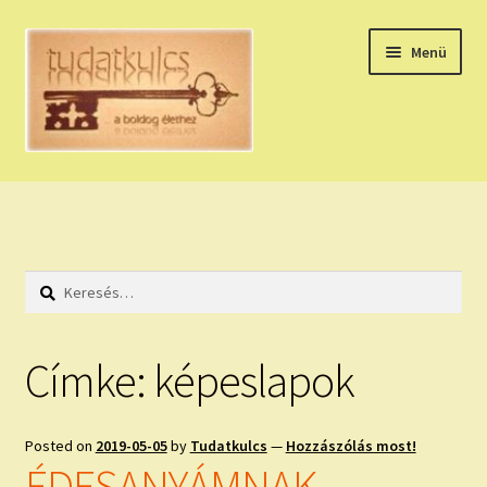
Ugrás
Kilépés
Menü
a
a
navigációhoz
tartalomba
Expand
HÚZZ EGY KÁRTYÁT!
child
menu
NAPI TAROT
Keresés:
HOLDNAPTÁR
HOLD TANÁCSOK
Címke:
képeslapok
NAPI ASZTROLÓGIA
Posted on
2019-05-05
by
Tudatkulcs
—
Hozzászólás most!
Expand
KÉRJ EGY MEGERŐSÍTÉST!
ÉDESANYÁMNAK