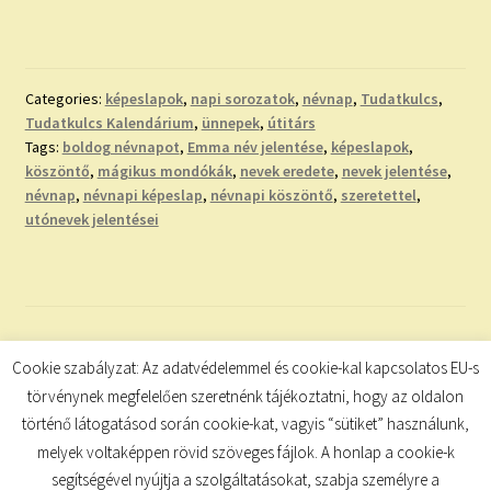
Categories:
képeslapok
,
napi sorozatok
,
névnap
,
Tudatkulcs
,
Tudatkulcs Kalendárium
,
ünnepek
,
útitárs
Tags:
boldog névnapot
,
Emma név jelentése
,
képeslapok
,
köszöntő
,
mágikus mondókák
,
nevek eredete
,
nevek jelentése
,
névnap
,
névnapi képeslap
,
névnapi köszöntő
,
szeretettel
,
utónevek jelentései
Bejegyzések
Cookie szabályzat: Az adatvédelemmel és cookie-kal kapcsolatos EU-s
1
2
…
23
Következő
törvénynek megfelelően szeretnénk tájékoztatni, hogy az oldalon
lapozása
történő látogatásod során cookie-kat, vagyis “sütiket” használunk,
melyek voltaképpen rövid szöveges fájlok. A honlap a cookie-k
segítségével nyújtja a szolgáltatásokat, szabja személyre a