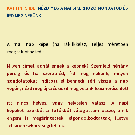
KATTINTS IDE
, NÉZD MEG A MAI SIKERHOZÓ MONDATOD ÉS
ÍRD MEG NEKÜNK!
A mai nap képe
(ha ráklikkelsz, teljes méretben
megtekintheted):
Milyen címet adnál ennek a képnek? Szemléld néhány
percig és ha szeretnéd, írd meg nekünk, milyen
gondolatokat indított el benned! Térj vissza a nap
végén, nézd meg újra és oszd meg velünk felismeréseidet!
Itt nincs helyes, vagy helytelen válasz! A napi
képeket azokból a fotókból válogattam össze, amik
engem is megérintettek, elgondolkodtattak, illetve
felismerésekhez segítettek.