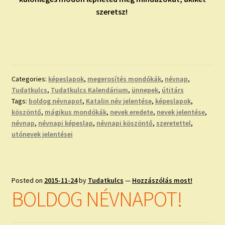
szeretsz!
Categories:
képeslapok
,
megerosítés mondókák
,
névnap
,
Tudatkulcs
,
Tudatkulcs Kalendárium
,
ünnepek
,
útitárs
Tags:
boldog névnapot
,
Katalin név jelentése
,
képeslapok
,
köszöntő
,
mágikus mondókák
,
nevek eredete
,
nevek jelentése
,
névnap
,
névnapi képeslap
,
névnapi köszöntő
,
szeretettel
,
utónevek jelentései
Posted on
2015-11-24
by
Tudatkulcs
—
Hozzászólás most!
BOLDOG NÉVNAPOT!