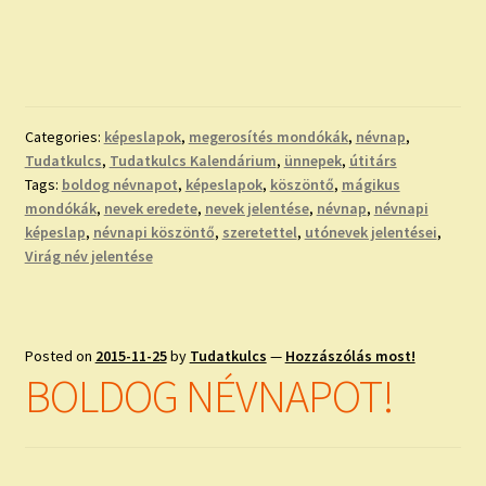
Categories:
képeslapok
,
megerosítés mondókák
,
névnap
,
Tudatkulcs
,
Tudatkulcs Kalendárium
,
ünnepek
,
útitárs
Tags:
boldog névnapot
,
képeslapok
,
köszöntő
,
mágikus
mondókák
,
nevek eredete
,
nevek jelentése
,
névnap
,
névnapi
képeslap
,
névnapi köszöntő
,
szeretettel
,
utónevek jelentései
,
Virág név jelentése
Posted on
2015-11-25
by
Tudatkulcs
—
Hozzászólás most!
BOLDOG NÉVNAPOT!