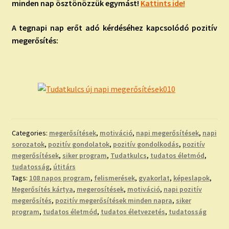
minden nap ösztönözzük egymást!
Kattints ide!
A tegnapi nap erőt adó kérdéséhez kapcsolódó pozitív
megerősítés:
Categories:
megerősítések
,
motiváció
,
napi megerősítések
,
napi
sorozatok
,
pozitív gondolatok
,
pozitív gondolkodás
,
pozitív
megerősítések
,
siker program
,
Tudatkulcs
,
tudatos életmód
,
tudatosság
,
útitárs
Tags:
108 napos program
,
felismerések
,
gyakorlat
,
képeslapok
,
Megerősítés kártya
,
megerosítések
,
motiváció
,
napi pozitív
megerősítés
,
pozitív megerősítések minden napra
,
siker
program
,
tudatos életmód
,
tudatos életvezetés
,
tudatosság