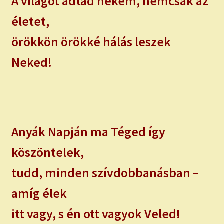
A világot adtad nekem, nemcsak az
életet,
örökkön örökké hálás leszek
Neked!
Anyák Napján ma Téged így
köszöntelek,
tudd, minden szívdobbanásban –
amíg élek
itt vagy, s én ott vagyok Veled!