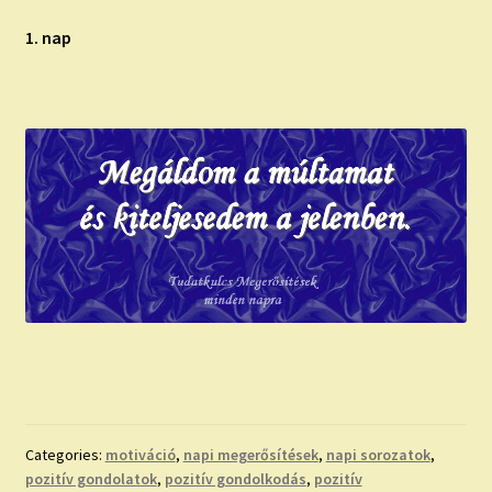
1. nap
Categories:
motiváció
,
napi megerősítések
,
napi sorozatok
,
pozitív gondolatok
,
pozitív gondolkodás
,
pozitív