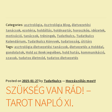
Categories:
asztrológia
,
Asztrológia Blog
,
életvezetési
tanácsok
,
ezotéria
,
holdállás
,
holdnaptár
,
horoszkóp
,
idézetek
,
motiváció
,
tanácsok
,
tréningek
,
Tudatkulcs
,
Tudatkulcs
Kalendárium
,
Tudatkulcs Könyvek
,
tudatosság
,
útitárs
Tags:
asztrológia életvezetési tanácsok
,
életvezetés a Holddal
,
gondolatok
,
Hold az Ikrek jegyében
,
hold hatás
,
kommunikáció
,
szavak
,
tudatos életmód
,
tudatos életvezetés
Posted on
2015-01-27
by
Tudatkulcs
—
Hozzászólás most!
SZÜKSÉG VAN RÁD! –
TAROT NAPLÓ XI.