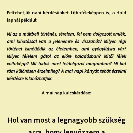
Feltehetjük napi kérdésünket többféleképpen is, a Hold
lapnál például:
Mi az a múltbeli történés, sérelem, fel nem dolgozott emlék,
ami kihatással van a jelenemre és visszahúz? Milyen régi
történet ismétlődik az életemben, ami gyógyításra vár?
Milyen félelem gátol az előre haladásban? Mitől félek
voltaképp? Mit tudok most feldolgozni magamban? Mi hat
rám különösen érzelmileg? A mai napi kártyát tehát érzelmi
kérdésre is kihúzhatjuk.
A mai nap kulcskérdése:
Hol van most a legnagyobb szükség
arra, hogy legyőzzem a