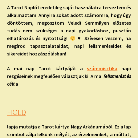
A Tarot Naplót eredetileg saját használatra terveztem és
alkalmaztam. Annyira sokat adott számomra, hogy úgy
döntöttem, megosztom Veled! Semmilyen előzetes
tudás nem szükséges a napi gyakorláshoz, pusztán
elhatározás és nyitottság!
♥ Szívesen veszem, ha
megírod tapasztalataidat, napi felismeréseidet és
sikereidet hozzászólásban!
A mai nap Tarot kártyáját
a
számmisztika
napi
rezgéseinek megfelelően választjuk ki. A mai
felismerést és
célt
a
HOLD
lapja mutatja a Tarot kártya Nagy Arkánumából. Ez a lap
szimbolizálja lelkünk mélyét, az érzelmeinket, a múltat,