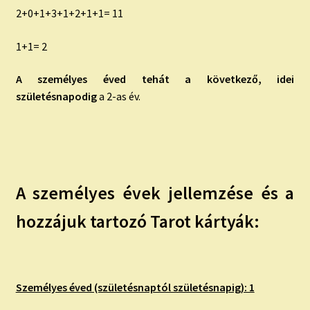
2+0+1+3+1+2+1+1= 11
1+1= 2
A személyes éved tehát a következő, idei
születésnapodig
a 2-as év.
A személyes évek jellemzése és a
hozzájuk tartozó Tarot kártyák:
Személyes éved (születésnaptól születésnapig): 1