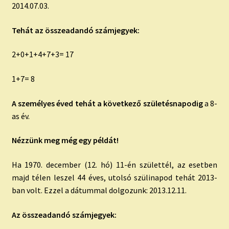
2014.07.03.
Tehát az összeadandó számjegyek:
2+0+1+4+7+3= 17
1+7= 8
A személyes éved tehát a következő születésnapodig
a 8-
as év.
Nézzünk meg még egy példát!
Ha 1970. december (12. hó) 11-én születtél, az esetben
majd télen leszel 44 éves, utolsó szülinapod tehát 2013-
ban volt. Ezzel a dátummal dolgozunk: 2013.12.11.
Az összeadandó számjegyek: