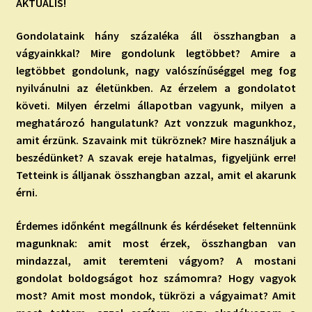
AKTUÁLIS!
Gondolataink hány százaléka áll összhangban a
vágyainkkal? Mire gondolunk legtöbbet? Amire a
legtöbbet gondolunk, nagy valószínűséggel meg fog
nyilvánulni az életünkben. Az érzelem a gondolatot
követi. Milyen érzelmi állapotban vagyunk, milyen a
meghatározó hangulatunk? Azt vonzzuk magunkhoz,
amit érzünk. Szavaink mit tükröznek? Mire használjuk a
beszédünket? A szavak ereje hatalmas, figyeljünk erre!
Tetteink is álljanak összhangban azzal, amit el akarunk
érni.
Érdemes időnként megállnunk és kérdéseket feltennünk
magunknak: amit most érzek, összhangban van
mindazzal, amit teremteni vágyom? A mostani
gondolat boldogságot hoz számomra? Hogy vagyok
most? Amit most mondok, tükrözi a vágyaimat? Amit