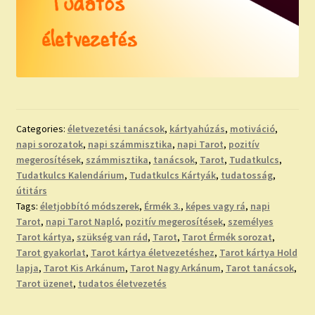
Categories:
életvezetési tanácsok
,
kártyahúzás
,
motiváció
,
napi sorozatok
,
napi számmisztika
,
napi Tarot
,
pozitív
megerosítések
,
számmisztika
,
tanácsok
,
Tarot
,
Tudatkulcs
,
Tudatkulcs Kalendárium
,
Tudatkulcs Kártyák
,
tudatosság
,
útitárs
Tags:
életjobbító módszerek
,
Érmék 3.
,
képes vagy rá
,
napi
Tarot
,
napi Tarot Napló
,
pozitív megerosítések
,
személyes
Tarot kártya
,
szükség van rád
,
Tarot
,
Tarot Érmék sorozat
,
Tarot gyakorlat
,
Tarot kártya életvezetéshez
,
Tarot kártya Hold
lapja
,
Tarot Kis Arkánum
,
Tarot Nagy Arkánum
,
Tarot tanácsok
,
Tarot üzenet
,
tudatos életvezetés