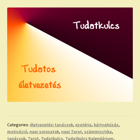
Categories:
életvezetési tanácsok
,
ezotéria
,
kártyahúzás
,
motiváció
,
napi sorozatok
,
napi Tarot
,
számmisztika
,
tanácsok
,
Tarot
,
Tudatkulcs
,
Tudatkulcs Kalendárium
,