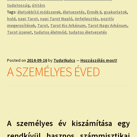
tudatosság
,
útitárs
Tags:
életjobbító módszerek
,
életvezetés
,
Érmék 6
,
gyakorlatok
,
hold
,
napi Tarot
,
napi Tarot Napló
,
önfejlesztés
,
pozitív
megerosítések
,
Tarot
,
Tarot Kis Arkánum
,
Tarot Nagy Arkánum
,
Tarot üzenet
,
tudatos életmód
,
tudatos életvezetés
Posted on
2014-09-16
by
Tudatkulcs
—
Hozzászólás most!
A SZEMÉLYES ÉVED
A személyes év kiszámítása egy
rendkívül hasznos számmisztikai