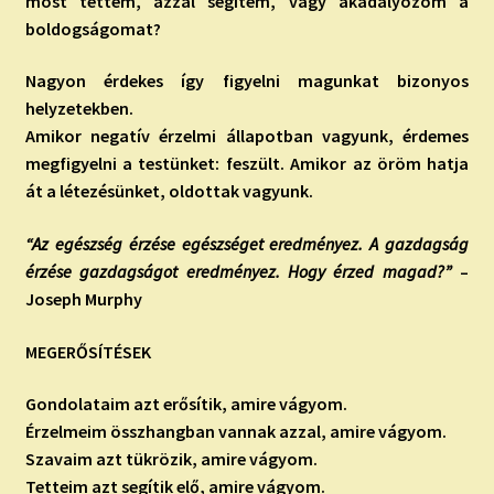
most tettem, azzal segítem, vagy akadályozom a
boldogságomat?
Nagyon érdekes így figyelni magunkat bizonyos
helyzetekben.
Amikor negatív érzelmi állapotban vagyunk, érdemes
megfigyelni a testünket: feszült. Amikor az öröm hatja
át a létezésünket, oldottak vagyunk.
“Az egészség érzése egészséget eredményez. A gazdagság
érzése gazdagságot eredményez. Hogy érzed magad?”
–
Joseph Murphy
MEGERŐSÍTÉSEK
Gondolataim azt erősítik, amire vágyom.
Érzelmeim összhangban vannak azzal, amire vágyom.
Szavaim azt tükrözik, amire vágyom.
Tetteim azt segítik elő, amire vágyom.