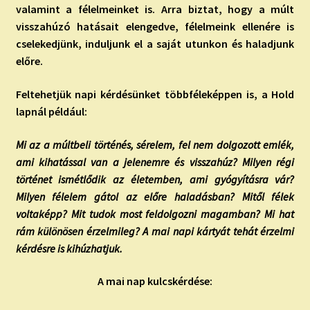
valamint a félelmeinket is. Arra biztat, hogy a múlt
visszahúzó hatásait elengedve, félelmeink ellenére is
cselekedjünk, induljunk el a saját utunkon és haladjunk
előre.
Feltehetjük napi kérdésünket többféleképpen is, a Hold
lapnál például:
Mi az a múltbeli történés, sérelem, fel nem dolgozott emlék,
ami kihatással van a jelenemre és visszahúz? Milyen régi
történet ismétlődik az életemben, ami gyógyításra vár?
Milyen félelem gátol az előre haladásban? Mitől félek
voltaképp? Mit tudok most feldolgozni magamban? Mi hat
rám különösen érzelmileg? A mai napi kártyát tehát érzelmi
kérdésre is kihúzhatjuk.
A mai nap kulcskérdése: