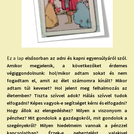
Ez a lap
elsősorban az adni és kapni egyensúlyáról szól.
Amikor megjelenik, a következőket érdemes
végiggondolnunk: hol/mikor adtam sokat és nem
fogadtam el, amit az élet számomra kínált? Mikor
adtam túl keveset? Hol jelent meg felhalmozás az
életemben? Tiszta szívvel adok? Hálás szívvel tudok
elfogadni? Képes vagyok-e segítséget kérni és elfogadni?
Hogy állok az elengedéshez? Milyen a viszonyom a
pénzhez? Mit gondolok a gazdagokról, mit gondolok a
szegényekről? Milyen hiedelmeim vannak a pénzzel
kapcsolatban? Érzek-e neheztelést valakivel