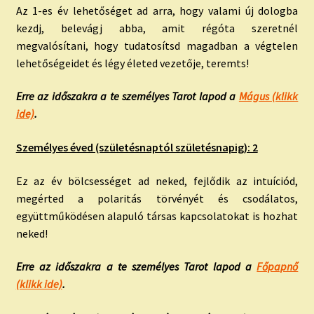
Az 1-es év lehetőséget ad arra, hogy valami új dologba
kezdj, belevágj abba, amit régóta szeretnél
megvalósítani, hogy tudatosítsd magadban a végtelen
lehetőségeidet és légy életed vezetője, teremts!
Erre az időszakra a te személyes Tarot lapod a
Mágus (klikk
ide)
.
Személyes éved (születésnaptól születésnapig): 2
Ez az év bölcsességet ad neked, fejlődik az intuíciód,
megérted a polaritás törvényét és csodálatos,
együttműködésen alapuló társas kapcsolatokat is hozhat
neked!
Erre az időszakra a te személyes Tarot lapod a
Főpapnő
(klikk ide)
.