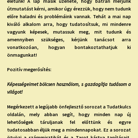
életünk! A lap másik üzenete, hogy bátran merjünk
útmutatást kérni, amikor úgy érezzük, hogy nem tudunk
előre haladni és problémáink vannak.
Tehát a mai nap
kiváló alkalom arra, hogy tudatosítsuk, mi mindenre
vagyunk képesek, mutassuk meg, mit tudunk és
amennyiben szükséges, kérjünk tanácsot arra
vonatkozóan, hogyan bontakoztathatjuk ki
önmagunkat!
Pozitív megerősítés:
Képességeimet bölcsen használom, s gazdagítja tudásom a
világot!
Megérkezett a legújabb önfejlesztő sorozat a Tudatkulcs
oldalán, mely abban segít, hogy minden nap új
lehetőségek táruljanak fel előttünk és egyre
tudatosabban éljük meg a mindennapokat. Ez a sorozat
ö
tvözi a számmisztikát és a Tarot kártya tanításait,