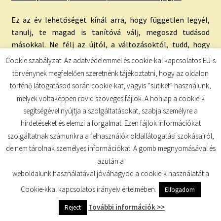
Ez az év lehetőséget kínál arra, hogy független legyél,
tanulj, te magad is tanítóvá válj, megoszd tudásod
másokkal. Ne félj az újtól, a változásoktól, tudd, hogy
minden változás jót hoz neked!
Cookie szabályzat: Az adatvédelemmel és cookie-kal kapcsolatos EU-s
törvénynek megfelelően szeretnénk tájékoztatni, hogy az oldalon
Erre az időszakra a te személyes Tarot lapod a
Főpap (klikk
történő látogatásod során cookie-kat, vagyis “sütiket” használunk,
ide)
.
melyek voltaképpen rövid szöveges fájlok. A honlap a cookie-k
segítségével nyújtja a szolgáltatásokat, szabja személyre a
Személyes éved (születésnaptól születésnapig): 6
hirdetéseket és elemzi a forgalmat. Ezen fájlok információkat
szolgáltatnak számunkra a felhasználók oldallátogatási szokásairól,
Ebben az évben több lehetőséged lesz arra, hogy
de nem tárolnak személyes információkat. A gomb megnyomásával és
harmóniát teremts az életedben, ezen kívül előtérbe
azután a
kerülnek az alábbi élettémák: család, gondoskodás,
weboldalunk használatával jóváhagyod a cookie-k használatát a
döntések.
Cookie-kkal kapcsolatos irányelv értelmében.
Elfogadom
Erre az időszakra a te személyes Tarot lapod a
Szeretők (klikk
További információk >>
Reject
ide)
.