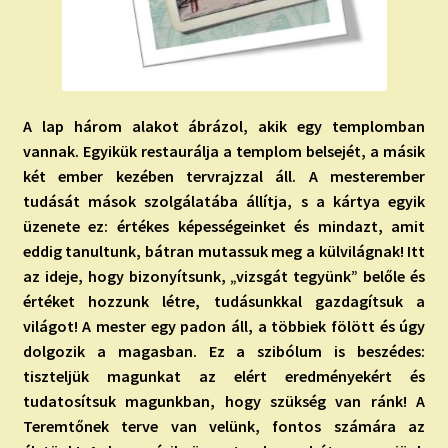
A lap három alakot ábrázol, akik egy templomban
vannak. Egyikük restaurálja a templom belsejét, a másik
két ember kezében tervrajzzal áll. A mesterember
tudását mások szolgálatába állítja, s a kártya egyik
üzenete ez: értékes képességeinket és mindazt, amit
eddig tanultunk, bátran mutassuk meg a külvilágnak! Itt
az ideje, hogy bizonyítsunk, „vizsgát tegyünk” belőle és
értéket hozzunk létre, tudásunkkal gazdagítsuk a
világot! A mester egy padon áll, a többiek fölött és úgy
dolgozik a magasban. Ez a szibólum is beszédes:
tiszteljük magunkat az elért eredményekért és
tudatosítsuk magunkban, hogy szükség van ránk! A
Teremtőnek terve van velünk, fontos számára az