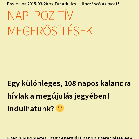
child
Posted on
2015-03-20
by
Tudatkulcs
—
Hozzászólás most!
menu
Expand
NAPI POZITÍV
ISMERJ MEG!
child
menu
MEGERŐSÍTÉSEK
ÍRJ NEKEM!
IRATKOZZ FEL A VIDEÓ CSATORNÁNKRA!
TAROT ELEMZÉS MEGRENDELÉSE LIMITÁLT!
AJÁNDÉKOKKAL!
Egy különleges, 108 napos kalandra
hívlak a megújulás jegyében!
Indulhatunk?
Ezen a különleges, nagy energiájú napon szeretnélek egy