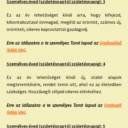
Személyes éved (születésnaptól születésnapig): 3
Ez az év lehetőséget kínál arra, hogy kifejezd,
kibontakoztasd önmagad, megéld az örömöt, számos új,
örömteli, sikeres kapcsolattal gazdagodj.
Erre az időszakra a te személyes Tarot lapod az
Uralkodónő
(klikk ide)
.
Személyes éved (születésnaptól születésnapig): 4
Ez az év lehetőséget kínál új, stabil alapok
megteremtésére, rendet tenni ott, ahol ez az életedben
szükséges. Hozzásegít céljaid sikeres eléréséhez.
Erre az időszakra a te személyes Tarot lapod az
Uralkodó
(klikk ide)
.
Személyes éved (születésnaptól születésnapig): 5