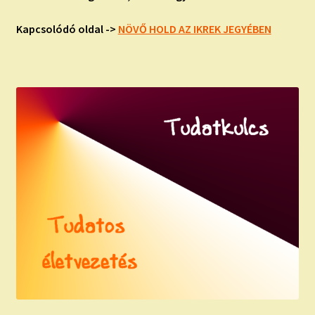
Kapcsolódó oldal ->
NÖVŐ HOLD AZ IKREK JEGYÉBEN