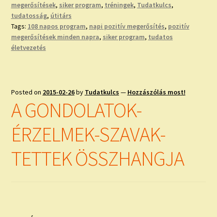
megerősítések
,
siker program
,
tréningek
,
Tudatkulcs
,
tudatosság
,
útitárs
Tags:
108 napos program
,
napi pozitív megerősítés
,
pozitív
megerősítések minden napra
,
siker program
,
tudatos
életvezetés
Posted on
2015-02-26
by
Tudatkulcs
—
Hozzászólás most!
A GONDOLATOK-
ÉRZELMEK-SZAVAK-
TETTEK ÖSSZHANGJA