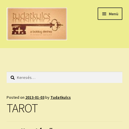
Ugrás
Kilépés
Menü
a
a
navigációhoz
tartalomba
Expand
HÚZZ EGY KÁRTYÁT!
child
menu
NAPI TAROT
Keresés:
HOLDNAPTÁR
HOLD TANÁCSOK
Posted on
2013-01-03
by
Tudatkulcs
TAROT
NAPI ASZTROLÓGIA
Expand
KÉRJ EGY MEGERŐSÍTÉST!