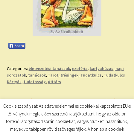
Categories:
életvezetési tanácsok
,
ezotéria
,
kártyahúzás
,
napi
sorozatok
,
tanácsok
,
Tarot
,
tréningek
,
Tudatkulcs
,
Tudatkulcs
Kártyák
,
tudatosság
,
útitárs
Bejegyzés
Previous
Next
NAPI SZÁMMISZTIKA
A HOLD ÁLLÁSA
Cookie szabályzat: Az adatvédelemmel és cookie-kal kapcsolatos EU-s
post:
post:
navigáció
törvénynek megfelelően szeretnénk tájékoztatni, hogy az oldalon
történő látogatásod során cookie-kat, vagyis “sütiket” használunk,
melyek voltaképpen rövid szöveges fájlok. A honlap a cookie-k