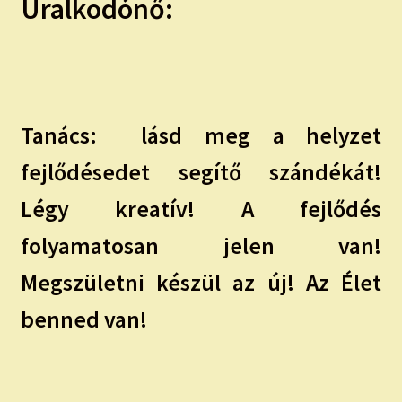
Uralkodónő:
child
menu
Expand
ISMERJ MEG!
child
menu
ÍRJ NEKEM!
IRATKOZZ FEL A VIDEÓ CSATORNÁNKRA!
Tanács:
lásd meg a helyzet
fejlődésedet segítő szándékát!
TAROT ELEMZÉS MEGRENDELÉSE LIMITÁLT!
AJÁNDÉKOKKAL!
Légy kreatív! A fejlődés
folyamatosan jelen van!
Megszületni készül az új! Az Élet
benned van!