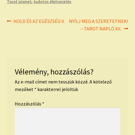
Tarot üzenet
,
tudatos életvezetés
Bejegyzés
Previous
Next
HOLD ÉS AZ EGÉSZSÉG V.
NYÍLJ MEG A SZERETETNEK!
post:
post:
– TAROT NAPLÓ XII.
navigáció
Vélemény, hozzászólás?
Az e-mail címet nem tesszük közzé.
A kötelező
mezőket
*
karakterrel jelöltük
Hozzászólás
*