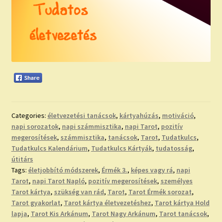
Categories:
életvezetési tanácsok
,
kártyahúzás
,
motiváció
,
napi sorozatok
,
napi számmisztika
,
napi Tarot
,
pozitív
megerosítések
,
számmisztika
,
tanácsok
,
Tarot
,
Tudatkulcs
,
Tudatkulcs Kalendárium
,
Tudatkulcs Kártyák
,
tudatosság
,
útitárs
Tags:
életjobbító módszerek
,
Érmék 3.
,
képes vagy rá
,
napi
Tarot
,
napi Tarot Napló
,
pozitív megerosítések
,
személyes
Tarot kártya
,
szükség van rád
,
Tarot
,
Tarot Érmék sorozat
,
Tarot gyakorlat
,
Tarot kártya életvezetéshez
,
Tarot kártya Hold
lapja
,
Tarot Kis Arkánum
,
Tarot Nagy Arkánum
,
Tarot tanácsok
,