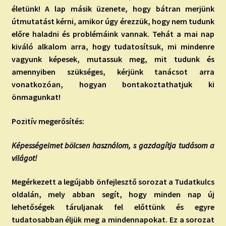
életünk! A lap másik üzenete, hogy bátran merjünk
útmutatást kérni, amikor úgy érezzük, hogy nem tudunk
előre haladni és problémáink vannak.
Tehát a mai nap
kiváló alkalom arra, hogy tudatosítsuk, mi mindenre
vagyunk képesek, mutassuk meg, mit tudunk és
amennyiben szükséges, kérjünk tanácsot arra
vonatkozóan, hogyan bontakoztathatjuk ki
önmagunkat!
Pozitív megerősítés:
Képességeimet bölcsen használom, s gazdagítja tudásom a
világot!
Megérkezett a legújabb önfejlesztő sorozat a Tudatkulcs
oldalán, mely abban segít, hogy minden nap új
lehetőségek táruljanak fel előttünk és egyre
tudatosabban éljük meg a mindennapokat. Ez a sorozat