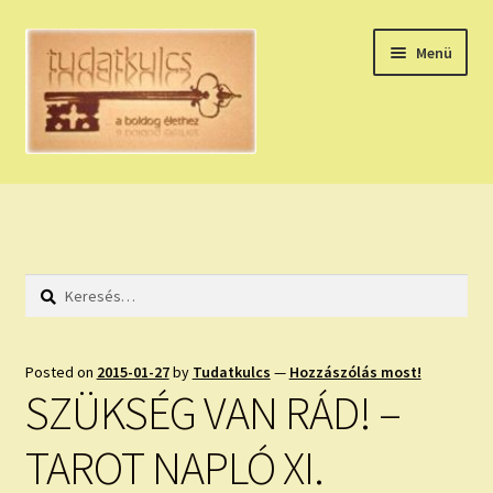
Ugrás
Kilépés
Menü
a
a
navigációhoz
tartalomba
Expand
HÚZZ EGY KÁRTYÁT!
child
menu
NAPI TAROT
Keresés:
HOLDNAPTÁR
HOLD TANÁCSOK
Posted on
2015-01-27
by
Tudatkulcs
—
Hozzászólás most!
SZÜKSÉG VAN RÁD! –
NAPI ASZTROLÓGIA
TAROT NAPLÓ XI.
Expand
KÉRJ EGY MEGERŐSÍTÉST!