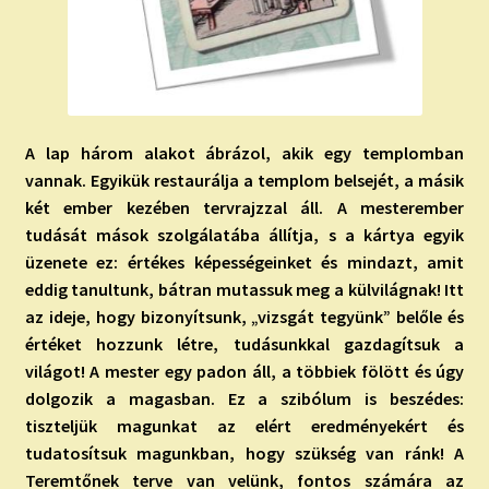
A lap három alakot ábrázol, akik egy templomban
vannak. Egyikük restaurálja a templom belsejét, a másik
két ember kezében tervrajzzal áll. A mesterember
tudását mások szolgálatába állítja, s a kártya egyik
üzenete ez: értékes képességeinket és mindazt, amit
eddig tanultunk, bátran mutassuk meg a külvilágnak! Itt
az ideje, hogy bizonyítsunk, „vizsgát tegyünk” belőle és
értéket hozzunk létre, tudásunkkal gazdagítsuk a
világot! A mester egy padon áll, a többiek fölött és úgy
dolgozik a magasban. Ez a szibólum is beszédes:
tiszteljük magunkat az elért eredményekért és
tudatosítsuk magunkban, hogy szükség van ránk! A
Teremtőnek terve van velünk, fontos számára az