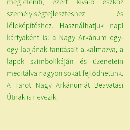
megjeleníti, ezért kiváló eszköz
személyiségfejlesztéshez és
léleképítéshez. Használhatjuk napi
kártyaként is: a Nagy Arkánum egy-
egy lapjának tanításait alkalmazva, a
lapok szimbolikáján és üzenetein
meditálva nagyon sokat fejlődhetünk.
A Tarot Nagy Arkánumát Beavatási
Útnak is nevezik.