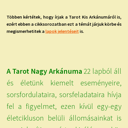
child
menu
Expand
ISMERJ MEG!
child
Többen kértétek, hogy írjak a Tarot Kis Arkánumáról is,
menu
ezért ebben a cikksorozatban ezt a témát járjuk körbe és
ÍRJ NEKEM!
megismerhetitek a
lapok jelentéseit
is.
IRATKOZZ FEL A VIDEÓ CSATORNÁNKRA!
TAROT ELEMZÉS MEGRENDELÉSE LIMITÁLT!
AJÁNDÉKOKKAL!
A Tarot Nagy Arkánuma
22 lapból áll
és életünk kiemelt eseményeire,
sorsfordulataira, sorsfeladataira hívja
fel a figyelmet, ezen kívül egy-egy
életcikluson belüli állomásainkat is