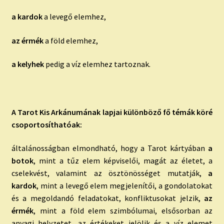
a kardok
a levegő elemhez,
az érmék
a föld elemhez,
a kelyhek
pedig a víz elemhez tartoznak.
A Tarot Kis Arkánumának lapjai különböző fő témák köré
csoportosíthatóak:
általánosságban elmondható, hogy a Tarot kártyában
a
botok
, mint a tűz elem képviselői, magát az életet, a
cselekvést, valamint az ösztönösséget mutatják,
a
kardok
, mint a levegő elem megjelenítői, a gondolatokat
és a megoldandó feladatokat, konfliktusokat jelzik,
az
érmék
, mint a föld elem szimbólumai, elsősorban az
anyagi helyzetet, az értékeket jelölik és a víz elemet