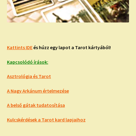
Kattints IDE
és húzz egy lapot a Tarot kártyából!
Kapcsolódó írások:
Asztrológia és Tarot
A Nagy Arkánum értelmezése
A belső gátak tudatosítása
Kulcskérdések a Tarot kard lapjaihoz