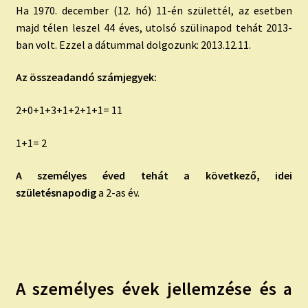
Ha 1970. december (12. hó) 11-én születtél, az esetben
majd télen leszel 44 éves, utolsó szülinapod tehát 2013-
ban volt. Ezzel a dátummal dolgozunk: 2013.12.11.
Az összeadandó számjegyek:
2+0+1+3+1+2+1+1= 11
1+1= 2
A személyes éved tehát a következő, idei
születésnapodig
a 2-as év.
A személyes évek jellemzése és a