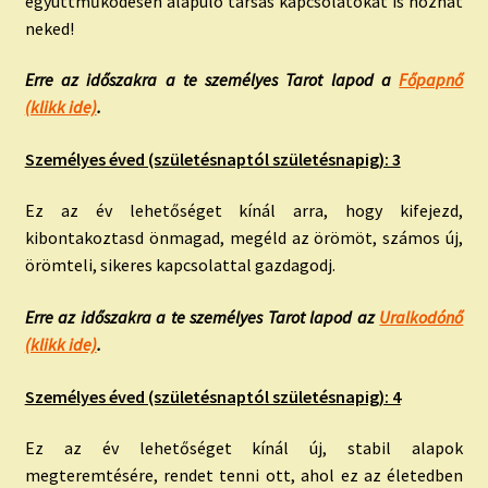
együttműködésen alapuló társas kapcsolatokat is hozhat
neked!
Erre az időszakra a te személyes Tarot lapod a
Főpapnő
(klikk ide)
.
Személyes éved (születésnaptól születésnapig): 3
Ez az év lehetőséget kínál arra, hogy kifejezd,
kibontakoztasd önmagad, megéld az örömöt, számos új,
örömteli, sikeres kapcsolattal gazdagodj.
Erre az időszakra a te személyes Tarot lapod az
Uralkodónő
(klikk ide)
.
Személyes éved (születésnaptól születésnapig): 4
Ez az év lehetőséget kínál új, stabil alapok
megteremtésére, rendet tenni ott, ahol ez az életedben