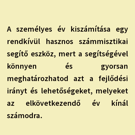
child
menu
Expand
ISMERJ MEG!
child
menu
ÍRJ NEKEM!
A személyes év kiszámítása egy
rendkívül hasznos számmisztikai
IRATKOZZ FEL A VIDEÓ CSATORNÁNKRA!
segítő eszköz, mert a segítségével
TAROT ELEMZÉS MEGRENDELÉSE LIMITÁLT!
könnyen és gyorsan
AJÁNDÉKOKKAL!
meghatározhatod azt a fejlődési
irányt és lehetőségeket, melyeket
az elkövetkezendő év kínál
számodra.