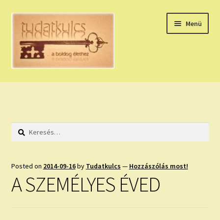
Ugrás
Kilépés
Menü
a
a
navigációhoz
tartalomba
Expand
HÚZZ EGY KÁRTYÁT!
child
menu
NAPI TAROT
Keresés:
HOLDNAPTÁR
HOLD TANÁCSOK
Posted on
2014-09-16
by
Tudatkulcs
—
Hozzászólás most!
A SZEMÉLYES ÉVED
NAPI ASZTROLÓGIA
Expand
KÉRJ EGY MEGERŐSÍTÉST!