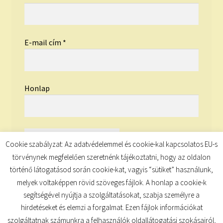
E-mail cím
*
Honlap
Cookie szabályzat: Az adatvédelemmel és cookie-kal kapcsolatos EU-s
törvénynek megfelelően szeretnénk tájékoztatni, hogy az oldalon
történő látogatásod során cookie-kat, vagyis “sütiket” használunk,
melyek voltaképpen rövid szöveges fájlok. A honlap a cookie-k
segítségével nyújtja a szolgáltatásokat, szabja személyre a
hirdetéseket és elemzi a forgalmat. Ezen fájlok információkat
szolgáltatnak számunkra a felhasználók oldallátogatási szokásairól,