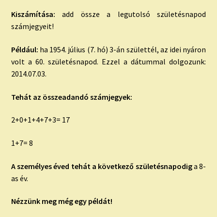
Kiszámítása:
add össze a legutolsó születésnapod
számjegyeit!
Például:
ha 1954. július (7. hó) 3-án születtél, az idei nyáron
volt a 60. születésnapod. Ezzel a dátummal dolgozunk:
2014.07.03.
Tehát az összeadandó számjegyek:
2+0+1+4+7+3= 17
1+7= 8
A személyes éved tehát a következő születésnapodig
a 8-
as év.
Nézzünk meg még egy példát!