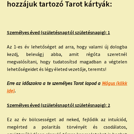
hozzájuk tartozó Tarot kártyák:
Személyes éved (születésnaptól születésnapig): 1
Az 1-es év lehetőséget ad arra, hogy valami új dologba
kezdj, belevágj abba, amit régóta szeretnél
megvalósítani, hogy tudatosítsd magadban a végtelen
lehetőségeidet és légy életed vezetője, teremts!
Erre az időszakra a te személyes Tarot lapod a
Mágus (klikk
ide)
.
Személyes éved (születésnaptól születésnapig): 2
Ez az év bölcsességet ad neked, fejlődik az intuíciód,
megérted a polaritás törvényét és csodálatos,