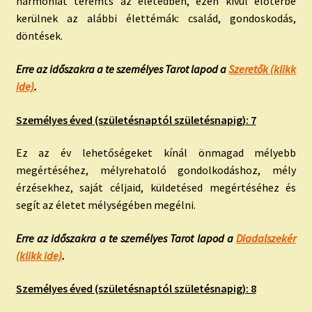
harmóniát teremts az életedben, ezen kívül előtérbe
kerülnek az alábbi élettémák: család, gondoskodás,
döntések.
Erre az időszakra a te személyes Tarot lapod a
Szeretők (klikk
ide)
.
Személyes éved (születésnaptól születésnapig): 7
Ez az év lehetőségeket kínál önmagad mélyebb
megértéséhez, mélyrehatoló gondolkodáshoz, mély
érzésekhez, saját céljaid, küldetésed megértéséhez és
segít az életet mélységében megélni.
Erre az időszakra a te személyes Tarot lapod a
Diadalszekér
(klikk ide)
.
Személyes éved (születésnaptól születésnapig): 8