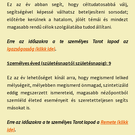
Ez az év abban segít, hogy céltudatosabbá válj,
segítségével képessé válhatsz beteljesíteni sorsodat;
előtérbe kerülnek a hatalom, jólét témái és mindezt
magasabb rendű célok szolgálatába tudod állítani.
Erre az időszakra a te személyes Tarot lapod az
Igazságosság (klikk ide)
.
Személyes éved (születésnaptól születésnapig): 9
Ez az év lehetőséget kínál arra, hogy megismerd lelked
mélységeit, mélyebben megismerd önmagad, szintetizáld
eddig megszerzett ismereteid, magasabb nézőpontból
szemléld életed eseményeit és szeretetteljesen segíts
másokat is.
Erre az időszakra a te személyes Tarot lapod a
Remete (klikk
ide)
.