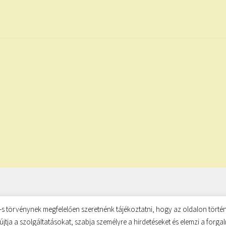
s törvénynek megfelelően szeretnénk tájékoztatni, hogy az oldalon történ
újtja a szolgáltatásokat, szabja személyre a hirdetéseket és elemzi a forg