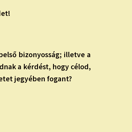
det!
belső bizonyosság; illetve a
adnak a kérdést, hogy célod,
etet jegyében fogant?