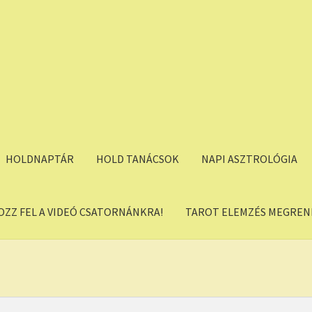
HOLDNAPTÁR
HOLD TANÁCSOK
NAPI ASZTROLÓGIA
OZZ FEL A VIDEÓ CSATORNÁNKRA!
TAROT ELEMZÉS MEGREND