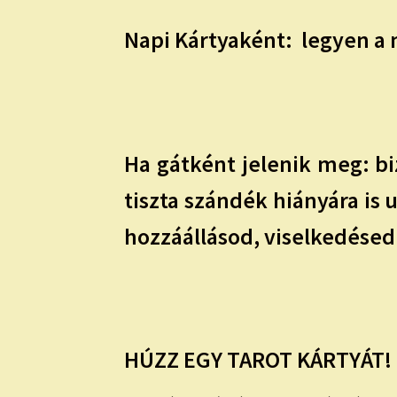
Napi Kártyaként:
legyen a m
Ha gátként jelenik meg: biz
tiszta szándék hiányára is 
hozzáállásod, viselkedésed
HÚZZ EGY TAROT KÁRTYÁT! 