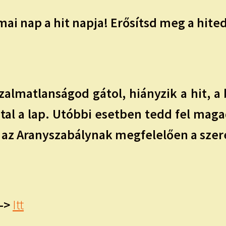
ai nap a hit napja! Erősítsd meg a hite
almatlanságod gátol, hiányzik a hit, a 
utal a lap. Utóbbi esetben tedd fel mag
 az Aranyszabálynak megfelelően a szer
->
Itt