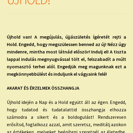
child
menu
Expand
ISMERJ MEG!
child
menu
ÍRJ NEKEM!
Újhold van! A megújulás, újjászületés ígéretét rejti a
IRATKOZZ FEL A VIDEÓ CSATORNÁNKRA!
Hold. Engedd, hogy megszülessen benned az új! Nézz úgy
mindenre, mintha most látnád először! Indulj el! A tiszta
TAROT ELEMZÉS MEGRENDELÉSE LIMITÁLT!
lappal indulás megnyugvással tölt el, felszabadít a múlt
AJÁNDÉKOKKAL!
nyomasztó terhei alól. Engedjük meg magunknak ezt a
megkönnyebbülést és induljunk el vágyaink felé!
AKARAT ÉS ÉRZELMEK ÖSSZHANGJA
Újhold idején a Nap és a Hold együtt áll az égen. Engedd,
hogy tudatod és tudatalattid összhangja elhozza
számodra a sikert és a boldogulást! Rendszeresen
erősítsd, foglalkozz azzal, amit szeretsz, meditálj azokon
az értékeken, melyeket beépíteni szeretnél az életedbe,