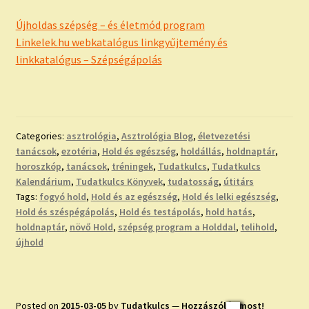
Újholdas szépség – és életmód program
Linkelek.hu webkatalógus linkgyűjtemény és
linkkatalógus – Szépségápolás
Categories:
asztrológia
,
Asztrológia Blog
,
életvezetési
tanácsok
,
ezotéria
,
Hold és egészség
,
holdállás
,
holdnaptár
,
horoszkóp
,
tanácsok
,
tréningek
,
Tudatkulcs
,
Tudatkulcs
Kalendárium
,
Tudatkulcs Könyvek
,
tudatosság
,
útitárs
Tags:
fogyó hold
,
Hold és az egészség
,
Hold és lelki egészség
,
Hold és széspégápolás
,
Hold és testápolás
,
hold hatás
,
holdnaptár
,
növő Hold
,
szépség program a Holddal
,
telihold
,
újhold
Posted on
2015-03-05
by
Tudatkulcs
—
Hozzászólás most!