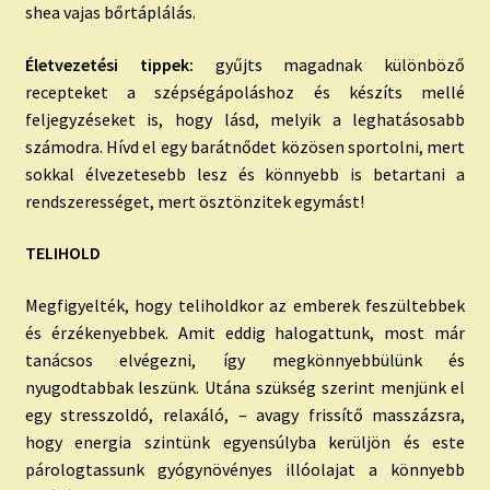
shea vajas bőrtáplálás.
Életvezetési tippek:
gyűjts magadnak különböző
recepteket a szépségápoláshoz és készíts mellé
feljegyzéseket is, hogy lásd, melyik a leghatásosabb
számodra. Hívd el egy barátnődet közösen sportolni, mert
sokkal élvezetesebb lesz és könnyebb is betartani a
rendszerességet, mert ösztönzitek egymást!
TELIHOLD
Megfigyelték, hogy teliholdkor az emberek feszültebbek
és érzékenyebbek. Amit eddig halogattunk, most már
tanácsos elvégezni, így megkönnyebbülünk és
nyugodtabbak leszünk. Utána szükség szerint menjünk el
egy stresszoldó, relaxáló, – avagy frissítő masszázsra,
hogy energia szintünk egyensúlyba kerüljön és este
párologtassunk gyógynövényes illóolajat a könnyebb