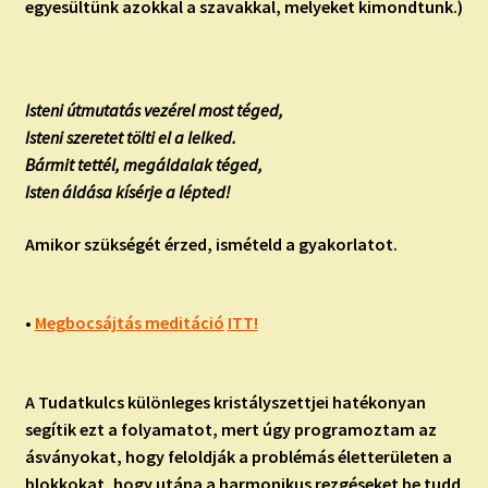
egyesültünk azokkal a szavakkal, melyeket kimondtunk.)
Isteni útmutatás vezérel most téged,
Isteni szeretet tölti el a lelked.
Bármit tettél, megáldalak téged,
Isten áldása kísérje a lépted!
Amikor szükségét érzed, ismételd a gyakorlatot.
•
Megbocsájtás meditáció
ITT!
A Tudatkulcs különleges kristályszettjei hatékonyan
segítik ezt a folyamatot, mert úgy programoztam az
ásványokat, hogy feloldják a problémás életterületen a
blokkokat, hogy utána a harmonikus rezgéseket be tudd