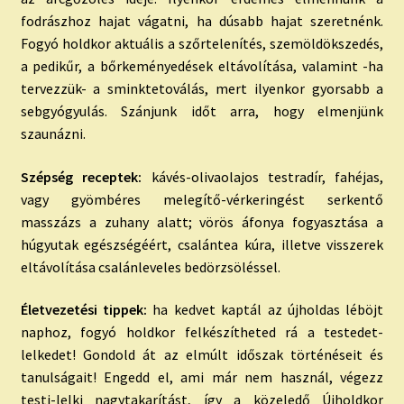
fodrászhoz hajat vágatni, ha dúsabb hajat szeretnénk.
Fogyó holdkor aktuális a szőrtelenítés, szemöldökszedés,
a pedikűr, a bőrkeményedések eltávolítása, valamint -ha
tervezzük- a sminktetoválás, mert ilyenkor gyorsabb a
sebgyógyulás. Szánjunk időt arra, hogy elmenjünk
szaunázni.
Szépség receptek:
kávés-olivaolajos testradír, fahéjas,
vagy gyömbéres melegítő-vérkeringést serkentő
masszázs a zuhany alatt; vörös áfonya fogyasztása a
húgyutak egészségéért, csalántea kúra, illetve visszerek
eltávolítása csalánleveles bedörzsöléssel.
Életvezetési tippek:
ha kedvet kaptál az újholdas léböjt
naphoz, fogyó holdkor felkészítheted rá a testedet-
lelkedet! Gondold át az elmúlt időszak történéseit és
tanulságait! Engedd el, ami már nem használ, végezz
testi-lelki nagytakarítást, így a közeledő Újholdkor