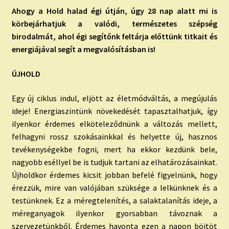
Ahogy a Hold halad égi útján, úgy 28 nap alatt mi is
körbejárhatjuk a valódi, természetes szépség
birodalmát, ahol égi segítőnk feltárja előttünk titkait és
energiájával segít a megvalósításban is!
ÚJHOLD
Egy új ciklus indul, eljött az életmódváltás, a megújulás
ideje! Energiaszintünk növekedését tapasztalhatjuk, így
ilyenkor érdemes elköteleződnünk a változás mellett,
felhagyni rossz szokásainkkal és helyette új, hasznos
tevékenységekbe fogni, mert ha ekkor kezdünk bele,
nagyobb eséllyel be is tudjuk tartani az elhatározásainkat.
Újholdkor érdemes kicsit jobban befelé figyelnünk, hogy
érezzük, mire van valójában szüksége a lelkünknek és a
testünknek. Ez a méregtelenítés, a salaktalanítás ideje, a
méreganyagok ilyenkor gyorsabban távoznak a
szervezetünkből. Érdemes havonta ezen a napon böjtöt