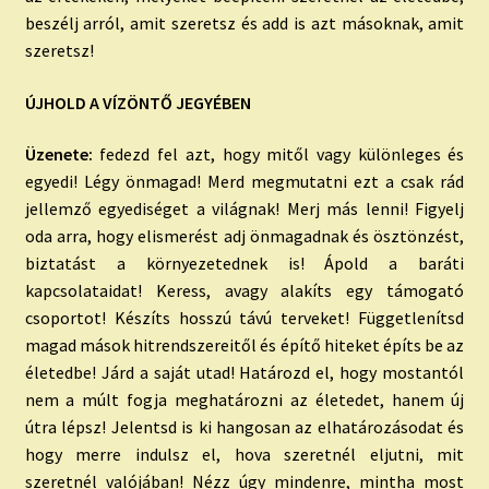
beszélj arról, amit szeretsz és add is azt másoknak, amit
szeretsz!
ÚJHOLD A VÍZÖNTŐ JEGYÉBEN
Üzenete:
fedezd fel azt, hogy mitől vagy különleges és
egyedi! Légy önmagad! Merd megmutatni ezt a csak rád
jellemző egyediséget a világnak! Merj más lenni! Figyelj
oda arra, hogy elismerést adj önmagadnak és ösztönzést,
biztatást a környezetednek is! Ápold a baráti
kapcsolataidat! Keress, avagy alakíts egy támogató
csoportot! Készíts hosszú távú terveket! Függetlenítsd
magad mások hitrendszereitől és építő hiteket építs be az
életedbe! Járd a saját utad! Határozd el, hogy mostantól
nem a múlt fogja meghatározni az életedet, hanem új
útra lépsz! Jelentsd is ki hangosan az elhatározásodat és
hogy merre indulsz el, hova szeretnél eljutni, mit
szeretnél valójában! Nézz úgy mindenre, mintha most