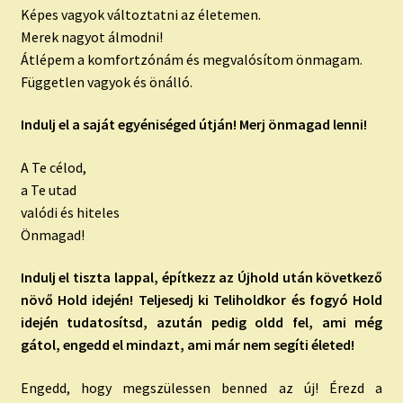
Képes vagyok változtatni az életemen.
Merek nagyot álmodni!
Átlépem a komfortzónám és megvalósítom önmagam.
Független vagyok és önálló.
Indulj el a saját egyéniséged útján! Merj önmagad lenni!
A Te célod,
a Te utad
valódi és hiteles
Önmagad!
Indulj el tiszta lappal, építkezz az Újhold után következő
növő Hold idején! Teljesedj ki Teliholdkor és fogyó Hold
idején tudatosítsd, azután pedig oldd fel, ami még
gátol, engedd el mindazt, ami már nem segíti életed!
Engedd, hogy megszülessen benned az új! Érezd a