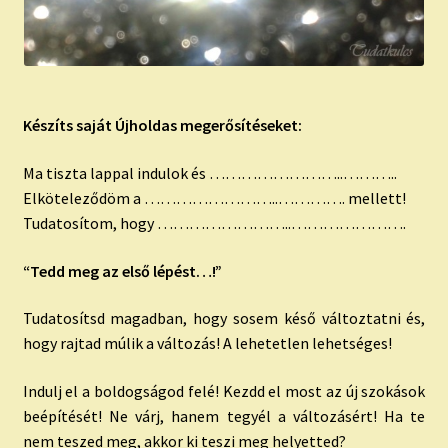
Készíts saját Újholdas megerősítéseket:
Ma tiszta lappal indulok és ……………………..
………..
Elköteleződöm a ……………………..
…………. mellett!
Tudatosítom, hogy ……………………..
………………….
“Tedd meg az első lépést…!”
Tudatosítsd magadban, hogy sosem késő változtatni és,
hogy rajtad múlik a változás! A lehetetlen lehetséges!
Indulj el a boldogságod felé! Kezdd el most az új szokások
beépítését! Ne várj, hanem tegyél a változásért! Ha te
nem teszed meg, akkor ki teszi meg helyetted?