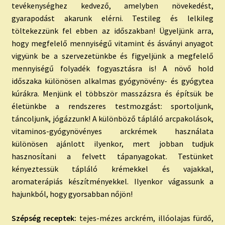
tevékenységhez kedvező, amelyben növekedést,
gyarapodást akarunk elérni. Testileg és lelkileg
töltekezzünk fel ebben az időszakban! Ügyeljünk arra,
hogy megfelelő mennyiségű vitamint és ásványi anyagot
vigyünk be a szervezetünkbe és figyeljünk a megfelelő
mennyiségű folyadék fogyasztásra is! A növő hold
időszaka különösen alkalmas gyógynövény- és gyógytea
kúrákra. Menjünk el többször masszázsra és építsük be
életünkbe a rendszeres testmozgást: sportoljunk,
táncoljunk, jógázzunk! A különböző tápláló arcpakolások,
vitaminos-gyógynövényes arckrémek használata
különösen ajánlott ilyenkor, mert jobban tudjuk
hasznosítani a felvett tápanyagokat. Testünket
kényeztessük tápláló krémekkel és vajakkal,
aromaterápiás készítményekkel. Ilyenkor vágassunk a
hajunkból, hogy gyorsabban nőjön!
Szépség receptek:
tejes-mézes arckrém, illóolajas fürdő,