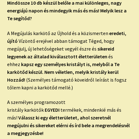
Mindössze 10 db készül belőle a mai különleges, nagy
energiájú napon és mindegyik más és más! Melyik lesz a
Te segítőd?
A
Megújul
ás
karkötő
az Újhold és a közismerten
eredeti,
újító
Vízöntő erejével abban támogat Téged, hogy
megújulj, új lehetőségeket vegyél észre és
sikereid
legyenek az általad kiválasztott életterületen
és
ehhez
kapsz egy személyes kristályt is, melyből a Te
karkötőd készül. Nem véletlen, mel
yik kristály kerül
Hozzád!
(Személyes támogató köveidről leírást is fogsz
tőlem kapni a karkötőd mellé.)
A személyes programozott
kristály
karkötők
EGYEDI
termékek, mindenkié más és
más!
Válassz ki egy életterületet, ahol szeretnél
megújulni és sikereket elérni és írd bele a megrendelésnél
a megjegyzésbe!