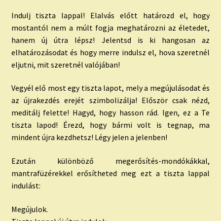
Indulj tiszta lappal! Elalvás előtt határozd el, hogy
mostantól nem a múlt fogja meghatározni az életedet,
hanem új útra lépsz! Jelentsd is ki hangosan az
elhatározásodat és hogy merre indulsz el, hova szeretnél
eljutni, mit szeretnél valójában!
Vegyél elő most egy tiszta lapot, mely a megújulásodat és
az újrakezdés erejét szimbolizálja! Először csak nézd,
meditálj felette! Hagyd, hogy hasson rád. Igen, ez a Te
tiszta lapod! Érezd, hogy bármi volt is tegnap, ma
mindent újra kezdhetsz! Légy jelen a jelenben!
Ezután különböző megerősítés-mondókákkal,
mantrafüzérekkel erősítheted meg ezt a tiszta lappal
indulást:
Megújulok.