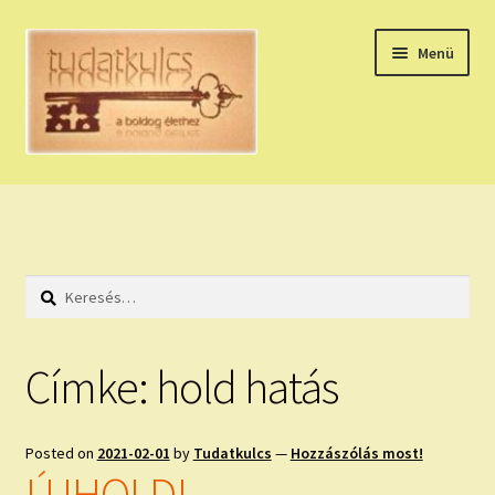
Ugrás
Kilépés
Menü
a
a
navigációhoz
tartalomba
Expand
HÚZZ EGY KÁRTYÁT!
child
menu
NAPI TAROT
Keresés:
HOLDNAPTÁR
HOLD TANÁCSOK
Címke:
hold hatás
NAPI ASZTROLÓGIA
Posted on
2021-02-01
by
Tudatkulcs
—
Hozzászólás most!
Expand
KÉRJ EGY MEGERŐSÍTÉST!
ÚJHOLD!