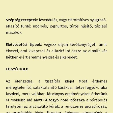
Szépség receptek:
levendulás, vagy citromfüves nyugtató-
ellazító fürdő; uborkás, joghurtos, túrós hűsítő, tápláló
maszkok.
Életvezetési tippek:
végezz olyan tevékenységet, amit
élvezel, ami kikapcsol és ellazít! Írd össze az elmúlt két
hétben elért eredményeidet és sikereidet.
FOGYÓ HOLD
Az elengedés, a tisztítás ideje! Most érdemes
méregtelenítő, salaktalanító kúrákba, illetve fogyókúrába
kezdeni, mert valóban látványos eredményeket érhetünk
el rövidebb idő alatt! A fogyó hold időszaka a bőrápolás
területén az arctisztító kúrák, a rendszeres arcradírozás,
az arcgőzölés ideje. Ilyenkor érdemes elmennünk a