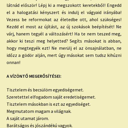
látnád először! Lépj ki a megszokott keretekből! Engedd
el a halogatási kényszert és indulj el vágyaid irányába!
Vezess be reformokat az életedbe ott, ahol szükséges!
Kezdd el most az újítást, az új szokások beépítését! Ne
várj, hanem tegyél a változásért! Ha te nem teszed meg,
akkor ki teszi meg helyetted? Segíts másokat is abban,
hogy megtegyék ezt! Ne merülj el az önsajnálatban, ne
időzz a gödör alján, mert úgy másokat sem tudsz kihúzni
onnan!
A VÍZÖNTŐ MEGERŐSÍTÉSEI:
Tisztelem és becsülöm egyediségemet.
Szeretettel elfogadom saját eredetiségemet.
Tisztelem másokban is ezt az egyediséget.
Megmutatom magam a világnak.
A saját utamat járom.
Barátságos és jószándékú vagyok.