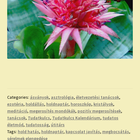
Categories:
ásványok
,
asztrológia
,
életvezetési tanácsok
,
ezotéria
,
holdállás
,
holdnaptár
,
horoszkóp
,
kristályok
,
meditáció
,
megerosítés mondókák
,
pozitív megerosítések
,
tanácsok
,
Tudatkulcs
,
Tudatkulcs Kalendárium
,
tudatos
életmód
,
tudatosság
,
útitárs
Tags:
hold hatás
,
holdnaptár
,
kapcsolat javítás
,
megbocsátás
,
sérelmek elengedése