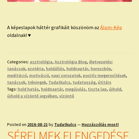
A képeslapok háttér grafikáit köszönöm az
Álom-Kép
oldalnak! ♥
Categories:
asztrológia
,
Asztrológia Blog
,
életvezetési
tanácsok
,
ezotéria
,
holdállás
,
holdnaptár
,
horoszkóp
,
meditáció
,
motiváció
,
napi sorozatok
,
pozitív megerosítések
,
tanácsok
,
tréningek
,
Tudatkulcs
,
tudatosság
,
útitárs
Tags:
hold hatás
,
holdnaptár
,
megújulás
,
tiszta lap
,
újhold
,
újhold a vízöntő jegyében
,
vízöntő
Posted on
2016-08-21
by
Tudatkulcs
—
Hozzászólás most!
SÉRELMEK ELENGEDÉSE