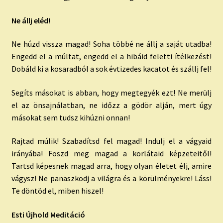
Ne állj eléd!
Ne húzd vissza magad! Soha többé ne állj a saját utadba!
Engedd el a múltat, engedd el a hibáid feletti ítélkezést!
Dobáld ki a kosaradból a sok évtizedes kacatot és szállj fel!
Segíts másokat is abban, hogy megtegyék ezt! Ne merülj
el az önsajnálatban, ne időzz a gödör alján, mert úgy
másokat sem tudsz kihúzni onnan!
Rajtad múlik! Szabadítsd fel magad! Indulj el a vágyaid
irányába! Foszd meg magad a korlátaid képzeteitől!
Tartsd képesnek magad arra, hogy olyan életet élj, amire
vágysz! Ne panaszkodj a világra és a körülményekre! Láss!
Te döntöd el, miben hiszel!
Esti Újhold Meditáció