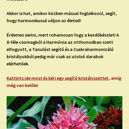
Akkor is hat, amikor közben mással foglalkozol, segít,
hogy harmonikussá váljon az életed!
Érdemes sietni, mert rohamosan fogy a kezdőkészlet! A
8-féle csomagból a Harmónia az otthonodban szett
elfogyott, a Tanulást segítő és a Csakraharmonizáló
kristályokból pedig már csak az utolsó darabok
elérhetőek.
Kattints ide most és kérj egy segítő kristályszettet
, amíg
még van belőle!