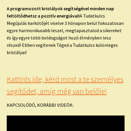
A programozott kristályok segítségével minden nap
feltöltődhetsz a pozitív energiával!
A Tudatkulcs
Megújulás karkötőjét viselve 3 hónapon belül fokozatosan
egyre harmonikusabb leszel, megtapasztalod a sikereket
és így egyre több boldogságot hozó élményben lesz
részed! Ebben segítenek Téged a Tudatkulcs különleges
kristályai!
Kattints ide, kérd most a te személyes
segítődet, amíg még van belőle!
KAPCSOLÓDÓ, KORÁBBI VIDEÓK: