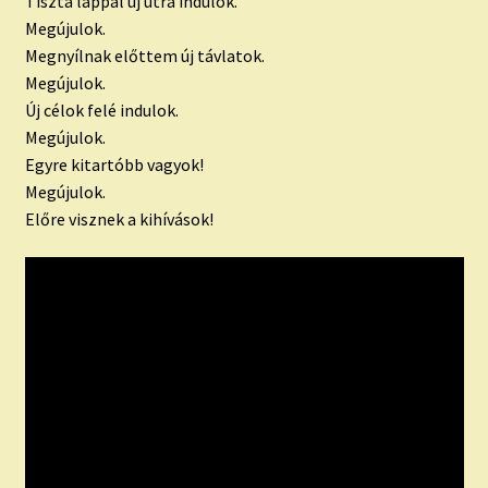
Tiszta lappal új útra indulok.
Megújulok.
Megnyílnak előttem új távlatok.
Megújulok.
Új célok felé indulok.
Megújulok.
Egyre kitartóbb vagyok!
Megújulok.
Előre visznek a kihívások!