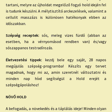
tartani, melyre az újholdat megelőző fogyó hold idején fel
is tudunk készülni. A mélytisztító arckezelések, valamint a
cellulit masszázs is különösen hatékonyak ebben az
időszakban.
Szépség receptek:
sós, meleg vizes fürdő (abban az
esetben, ha a vérnyomásod rendben van) és/vagy
sószappanos testradírozás.
Életvezetési tippek:
kezdj bele egy saját, 28 napos
megújulás szépség-programba! Készíts egy tervet
magadnak, hogy mi az, amin szeretnél változtatni és
minden nap hívd segítségül a Hold erejét a
szépségápoláshoz!
NÖVŐ HOLD
A befogadás, a növekedés és a táplálás ideje! Minden olyan