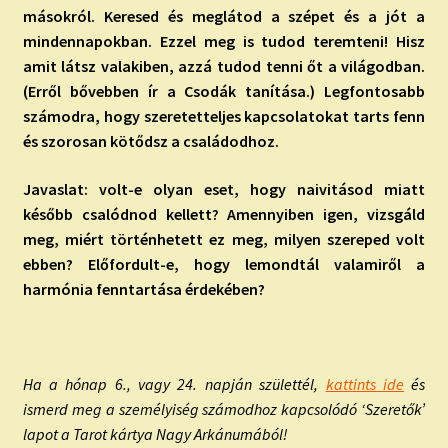
másokról. Keresed és meglátod a szépet és a jót a
mindennapokban. Ezzel meg is tudod teremteni! Hisz
amit látsz valakiben, azzá tudod tenni őt a világodban.
(Erről bővebben ír a Csodák tanítása.) Legfontosabb
számodra, hogy szeretetteljes kapcsolatokat tarts fenn
és szorosan kötődsz a családodhoz.
Javaslat: volt-e olyan eset, hogy naivitásod miatt
később csalódnod kellett? Amennyiben igen, vizsgáld
meg, miért történhetett ez meg, milyen szereped volt
ebben? Előfordult-e, hogy lemondtál valamiről a
harmónia fenntartása érdekében?
Ha a hónap 6., vagy 24. napján születtél,
kattints ide
és
ismerd meg a személyiség számodhoz kapcsolódó ‘Szeretők’
lapot a Tarot kártya Nagy Arkánumából!