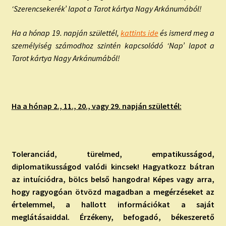
‘Szerencsekerék’ lapot a Tarot kártya Nagy Arkánumából!
Ha a hónap 19. napján születtél,
kattints ide
és ismerd meg a
személyiség számodhoz szintén kapcsolódó ‘Nap’ lapot a
Tarot kártya Nagy Arkánumából!
Ha a hónap 2., 11., 20., vagy 29. napján születtél:
Toleranciád, türelmed, empatikusságod,
diplomatikusságod valódi kincsek! Hagyatkozz bátran
az intuíciódra, bölcs belső hangodra! Képes vagy arra,
hogy ragyogóan ötvözd magadban a megérzéseket az
értelemmel, a hallott információkat a saját
meglátásaiddal. Érzékeny, befogadó, békeszerető