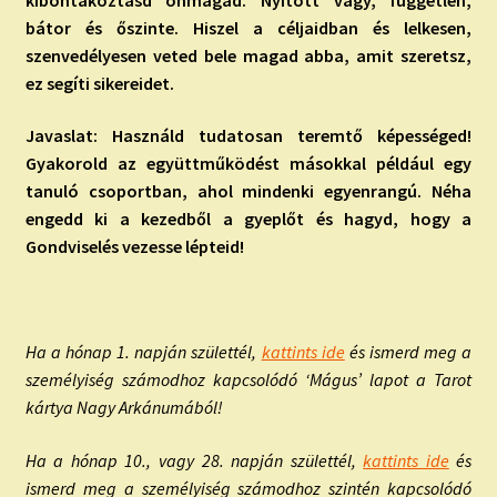
bátor és őszinte. Hiszel a céljaidban és lelkesen,
szenvedélyesen veted bele magad abba, amit szeretsz,
ez segíti sikereidet.
Javaslat: Használd tudatosan teremtő képességed!
Gyakorold az együttműködést másokkal például egy
tanuló csoportban, ahol mindenki egyenrangú. Néha
engedd ki a kezedből a gyeplőt és hagyd, hogy a
Gondviselés vezesse lépteid!
Ha a hónap 1. napján születtél,
kattints ide
és ismerd meg a
személyiség számodhoz kapcsolódó ‘Mágus’ lapot a Tarot
kártya Nagy Arkánumából!
Ha a hónap 10., vagy 28. napján születtél,
kattints ide
és
ismerd meg a személyiség számodhoz szintén kapcsolódó