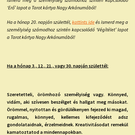
‘Erő’ lapot a Tarot kártya Nagy Arkánumából!
Ha a hónap 20. napján születtél,
kattints ide
és ismerd meg a
személyiség számodhoz szintén kapcsolódó ‘Végítélet’ lapot
a Tarot kártya Nagy Arkánumából!
Ha a hónap 3., 12., 21., vagy 30. napján születtél:
Szeretetteli, örömhozó személyiség vagy. Könnyed,
vidám, aki szívesen beszélget és hallgat meg másokat.
Örömmel, nyitottan és gördülékenyen fejezed ki magad,
rugalmas, könnyed, kellemes kifejeződést adsz
gondolataidnak, érzelmeidnek. Kreativitásodat remekül
kamatoztatod a mindennapokban.