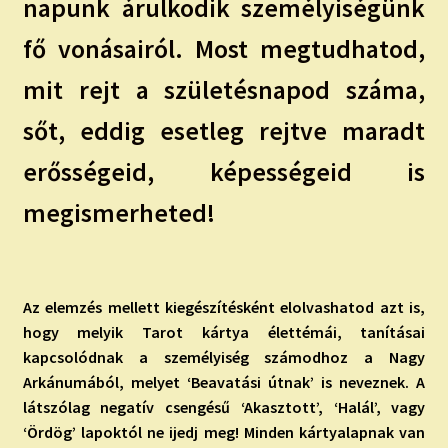
napunk árulkodik személyiségünk
fő vonásairól. Most megtudhatod,
mit rejt a születésnapod száma,
sőt, eddig esetleg rejtve maradt
erősségeid, képességeid is
megismerheted!
Az elemzés mellett kiegészítésként elolvashatod azt is,
hogy melyik Tarot kártya élettémái, tanításai
kapcsolódnak a személyiség számodhoz a Nagy
Arkánumából, melyet ‘Beavatási útnak’ is neveznek. A
látszólag negatív csengésű ‘Akasztott’, ‘Halál’, vagy
‘Ördög’ lapoktól ne ijedj meg! Minden kártyalapnak van