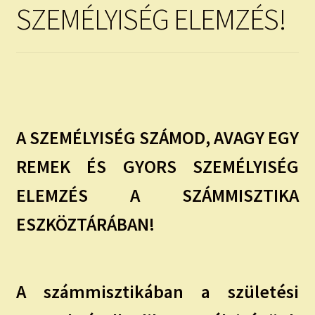
child
SZEMÉLYISÉG ELEMZÉS!
menu
Expand
ISMERJ MEG!
child
menu
ÍRJ NEKEM!
IRATKOZZ FEL A VIDEÓ CSATORNÁNKRA!
A SZEMÉLYISÉG SZÁMOD, AVAGY EGY
TAROT ELEMZÉS MEGRENDELÉSE LIMITÁLT!
AJÁNDÉKOKKAL!
REMEK ÉS GYORS SZEMÉLYISÉG
ELEMZÉS A SZÁMMISZTIKA
ESZKÖZTÁRÁBAN!
A számmisztikában a születési