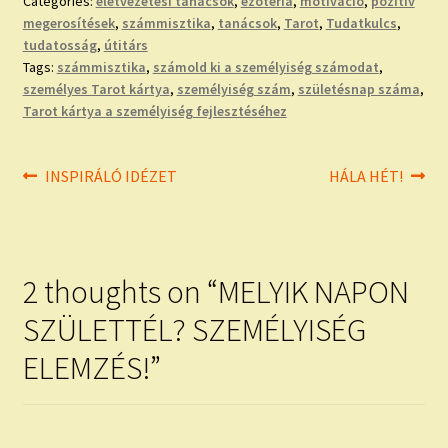
Categories:
életvezetési tanácsok
,
ezotéria
,
motiváció
,
pozitív
megerosítések
,
számmisztika
,
tanácsok
,
Tarot
,
Tudatkulcs
,
tudatosság
,
útitárs
Tags:
számmisztika
,
számold ki a személyiség számodat
,
személyes Tarot kártya
,
személyiség szám
,
születésnap száma
,
Tarot kártya a személyiség fejlesztéséhez
Bejegyzés
Previous
Next
INSPIRÁLÓ IDÉZET
HÁLA HÉT!
post:
post:
navigáció
2 thoughts on “
MELYIK NAPON
SZÜLETTÉL? SZEMÉLYISÉG
ELEMZÉS!
”