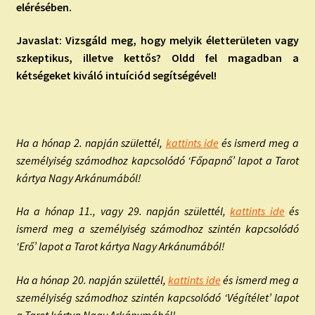
elérésében.
Javaslat: Vizsgáld meg, hogy melyik életterületen vagy
szkeptikus, illetve kettős? Oldd fel magadban a
kétségeket kiváló intuíciód segítségével!
Ha a hónap 2. napján születtél,
kattints ide
és ismerd meg a
személyiség számodhoz kapcsolódó ‘Főpapnő’ lapot a Tarot
kártya Nagy Arkánumából!
Ha a hónap 11., vagy 29. napján születtél,
kattints ide
és
ismerd meg a személyiség számodhoz szintén kapcsolódó
‘Erő’ lapot a Tarot kártya Nagy Arkánumából!
Ha a hónap 20. napján születtél,
kattints ide
és ismerd meg a
személyiség számodhoz szintén kapcsolódó ‘Végítélet’ lapot
a Tarot kártya Nagy Arkánumából!