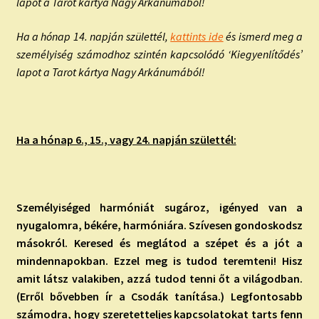
lapot a Tarot kártya Nagy Arkánumából!
Ha a hónap 14. napján születtél,
kattints ide
és ismerd meg a
személyiség számodhoz szintén kapcsolódó ‘Kiegyenlítődés’
lapot a Tarot kártya Nagy Arkánumából!
Ha a hónap 6., 15., vagy 24. napján születtél:
Személyiséged harmóniát sugároz, igényed van a
nyugalomra, békére, harmóniára. Szívesen gondoskodsz
másokról. Keresed és meglátod a szépet és a jót a
mindennapokban. Ezzel meg is tudod teremteni! Hisz
amit látsz valakiben, azzá tudod tenni őt a világodban.
(Erről bővebben ír a Csodák tanítása.) Legfontosabb
számodra, hogy szeretetteljes kapcsolatokat tarts fenn