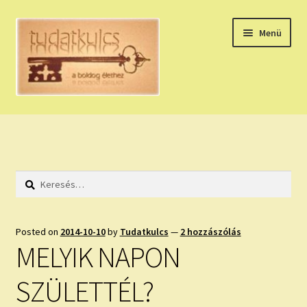
Ugrás
Kilépés
Menü
a
a
navigációhoz
tartalomba
Expand
HÚZZ EGY KÁRTYÁT!
child
menu
NAPI TAROT
Keresés:
HOLDNAPTÁR
HOLD TANÁCSOK
Posted on
2014-10-10
by
Tudatkulcs
—
2 hozzászólás
MELYIK NAPON
NAPI ASZTROLÓGIA
SZÜLETTÉL?
Expand
KÉRJ EGY MEGERŐSÍTÉST!