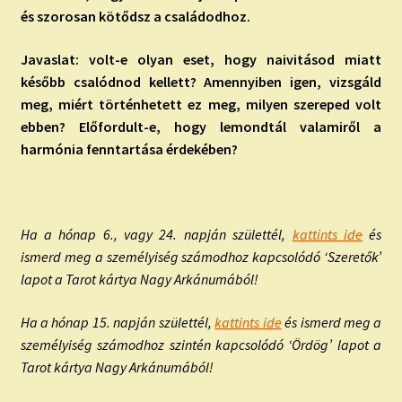
és szorosan kötődsz a családodhoz.
Javaslat: volt-e olyan eset, hogy naivitásod miatt
később csalódnod kellett? Amennyiben igen, vizsgáld
meg, miért történhetett ez meg, milyen szereped volt
ebben? Előfordult-e, hogy lemondtál valamiről a
harmónia fenntartása érdekében?
Ha a hónap 6., vagy 24. napján születtél,
kattints ide
és
ismerd meg a személyiség számodhoz kapcsolódó ‘Szeretők’
lapot a Tarot kártya Nagy Arkánumából!
Ha a hónap 15. napján születtél,
kattints ide
és ismerd meg a
személyiség számodhoz szintén kapcsolódó ‘Ördög’ lapot a
Tarot kártya Nagy Arkánumából!