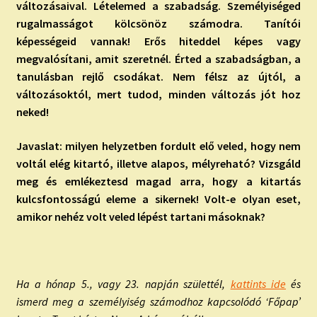
változásaival. Lételemed a szabadság. Személyiséged
rugalmasságot kölcsönöz számodra. Tanítói
képességeid vannak! Erős hiteddel képes vagy
megvalósítani, amit szeretnél. Érted a szabadságban, a
tanulásban rejlő csodákat. Nem félsz az újtól, a
változásoktól, mert tudod, minden változás jót hoz
neked!
Javaslat: milyen helyzetben fordult elő veled, hogy nem
voltál elég kitartó, illetve alapos, mélyreható? Vizsgáld
meg és emlékeztesd magad arra, hogy a kitartás
kulcsfontosságú eleme a sikernek! Volt-e olyan eset,
amikor nehéz volt veled lépést tartani másoknak?
Ha a hónap 5., vagy 23. napján születtél,
kattints ide
és
ismerd meg a személyiség számodhoz kapcsolódó ‘Főpap’