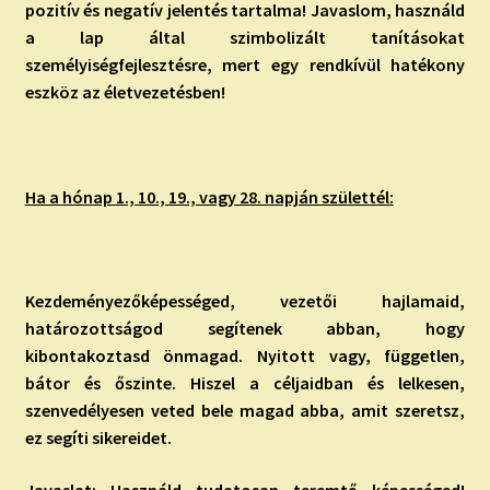
pozitív és negatív jelentés tartalma! Javaslom, használd
a lap által szimbolizált tanításokat
személyiségfejlesztésre, mert egy rendkívül hatékony
eszköz az életvezetésben!
Ha a hónap 1., 10., 19., vagy 28. napján születtél:
Kezdeményezőképességed, vezetői hajlamaid,
határozottságod segítenek abban, hogy
kibontakoztasd önmagad. Nyitott vagy, független,
bátor és őszinte. Hiszel a céljaidban és lelkesen,
szenvedélyesen veted bele magad abba, amit szeretsz,
ez segíti sikereidet.
Javaslat: Használd tudatosan teremtő képességed!