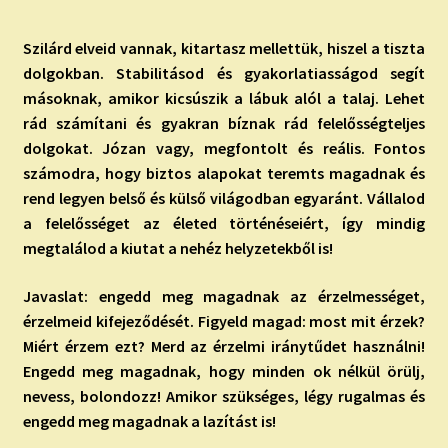
Szilárd elveid vannak, kitartasz mellettük, hiszel a tiszta
dolgokban. Stabilitásod és gyakorlatiasságod segít
másoknak, amikor kicsúszik a lábuk alól a talaj. Lehet
rád számítani és gyakran bíznak rád felelősségteljes
dolgokat. Józan vagy, megfontolt és reális. Fontos
számodra, hogy biztos alapokat teremts magadnak és
rend legyen belső és külső világodban egyaránt. Vállalod
a felelősséget az életed történéseiért, így mindig
megtalálod a kiutat a nehéz helyzetekből is!
Javaslat: engedd meg magadnak az érzelmességet,
érzelmeid kifejeződését. Figyeld magad: most mit érzek?
Miért érzem ezt? Merd az érzelmi iránytűdet használni!
Engedd meg magadnak, hogy minden ok nélkül örülj,
nevess, bolondozz! Amikor szükséges, légy rugalmas és
engedd meg magadnak a lazítást is!