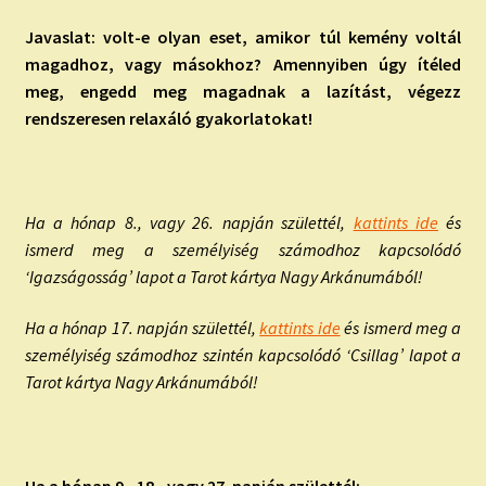
Javaslat: volt-e olyan eset, amikor túl kemény voltál
magadhoz, vagy másokhoz? Amennyiben úgy ítéled
meg, engedd meg magadnak a lazítást, végezz
rendszeresen relaxáló gyakorlatokat!
Ha a hónap 8., vagy 26. napján születtél,
kattints ide
és
ismerd meg a személyiség számodhoz kapcsolódó
‘Igazságosság’ lapot a Tarot kártya Nagy Arkánumából!
Ha a hónap 17. napján születtél,
kattints ide
és ismerd meg a
személyiség számodhoz szintén kapcsolódó ‘Csillag’ lapot a
Tarot kártya Nagy Arkánumából!
Ha a hónap 9., 18., vagy 27. napján születtél: