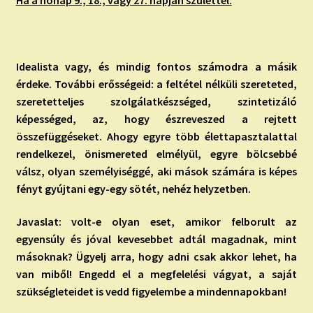
Idealista vagy, és mindig fontos számodra a másik
érdeke. További erősségeid: a feltétel nélküli szereteted,
szeretetteljes szolgálatkészséged, szintetizáló
képességed, az, hogy észreveszed a rejtett
összefüggéseket. Ahogy egyre több élettapasztalattal
rendelkezel, önismereted elmélyül, egyre bölcsebbé
válsz, olyan személyiséggé, aki mások számára is képes
fényt gyújtani egy-egy sötét, nehéz helyzetben.
Javaslat: volt-e olyan eset, amikor felborult az
egyensúly és jóval kevesebbet adtál magadnak, mint
másoknak? Ügyelj arra, hogy adni csak akkor lehet, ha
van miből! Engedd el a megfelelési vágyat, a saját
szükségleteidet is vedd figyelembe a mindennapokban!