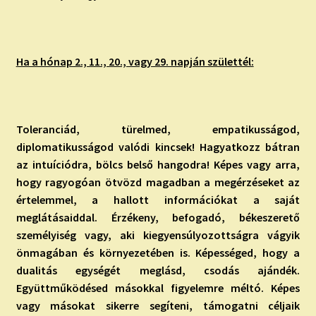
Ha a hónap 2., 11., 20., vagy 29. napján születtél:
Toleranciád, türelmed, empatikusságod,
diplomatikusságod valódi kincsek! Hagyatkozz bátran
az intuíciódra, bölcs belső hangodra! Képes vagy arra,
hogy ragyogóan ötvözd magadban a megérzéseket az
értelemmel, a hallott információkat a saját
meglátásaiddal. Érzékeny, befogadó, békeszerető
személyiség vagy, aki kiegyensúlyozottságra vágyik
önmagában és környezetében is. Képességed, hogy a
dualitás egységét meglásd, csodás ajándék.
Együttműködésed másokkal figyelemre méltó. Képes
vagy másokat sikerre segíteni, támogatni céljaik