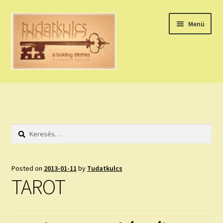
Ugrás
Kilépés
Menü
a
a
navigációhoz
tartalomba
Expand
HÚZZ EGY KÁRTYÁT!
child
menu
NAPI TAROT
Keresés:
HOLDNAPTÁR
HOLD TANÁCSOK
Posted on
2013-01-11
by
Tudatkulcs
TAROT
NAPI ASZTROLÓGIA
Expand
KÉRJ EGY MEGERŐSÍTÉST!