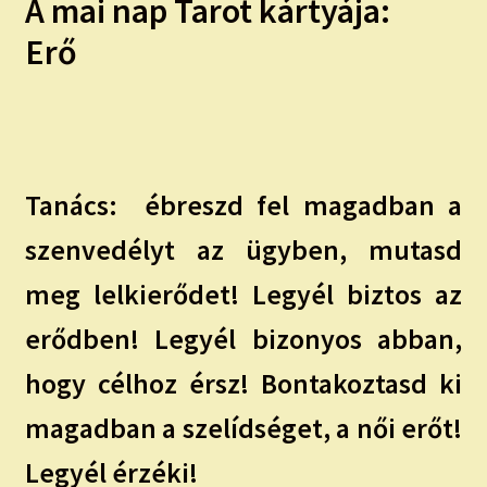
A mai nap Tarot kártyája:
child
menu
Expand
ISMERJ MEG!
Erő
child
menu
ÍRJ NEKEM!
IRATKOZZ FEL A VIDEÓ CSATORNÁNKRA!
Tanács:
ébreszd fel magadban a
TAROT ELEMZÉS MEGRENDELÉSE LIMITÁLT!
AJÁNDÉKOKKAL!
szenvedélyt az ügyben, mutasd
meg lelkierődet! Legyél biztos az
erődben! Legyél bizonyos abban,
hogy célhoz érsz! Bontakoztasd ki
magadban a szelídséget, a női erőt!
Legyél érzéki!