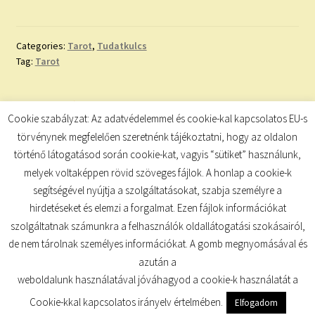
Categories:
Tarot
,
Tudatkulcs
Tag:
Tarot
Bejegyzés
Previous
Next
NAPI SZÁMMISZTIKA
Következő bejegyzés
Cookie szabályzat: Az adatvédelemmel és cookie-kal kapcsolatos EU-s
post:
post:
navigáció
törvénynek megfelelően szeretnénk tájékoztatni, hogy az oldalon
történő látogatásod során cookie-kat, vagyis “sütiket” használunk,
melyek voltaképpen rövid szöveges fájlok. A honlap a cookie-k
segítségével nyújtja a szolgáltatásokat, szabja személyre a
hirdetéseket és elemzi a forgalmat. Ezen fájlok információkat
szolgáltatnak számunkra a felhasználók oldallátogatási szokásairól,
de nem tárolnak személyes információkat. A gomb megnyomásával és
© TUDATKULCS 2026
azután a
Built with Storefront
.
weboldalunk használatával jóváhagyod a cookie-k használatát a
Cookie-kkal kapcsolatos irányelv értelmében.
Elfogadom