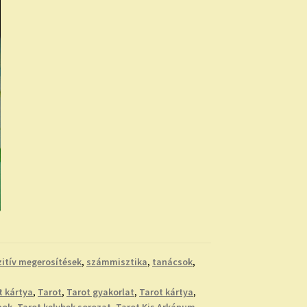
itív megerosítések
,
számmisztika
,
tanácsok
,
t kártya
,
Tarot
,
Tarot gyakorlat
,
Tarot kártya
,
pok
,
Tarot kelyhek sorozat
,
Tarot Kis Arkánum
,