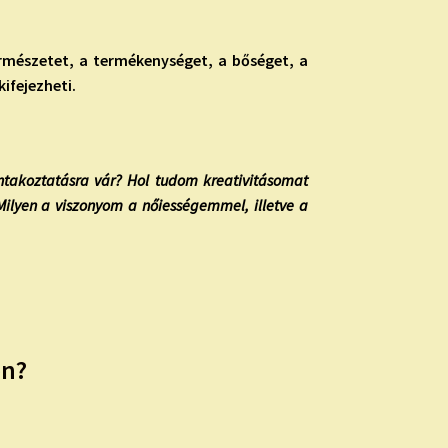
természetet, a termékenységet, a bőséget, a
kifejezheti.
ntakoztatásra vár? Hol tudom kreativitásomat
Milyen a viszonyom a nőiességemmel, illetve a
en?