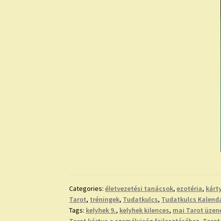
Categories:
életvezetési tanácsok
,
ezotéria
,
kárt
Tarot
,
tréningek
,
Tudatkulcs
,
Tudatkulcs Kalend
Tags:
kelyhek 9.
,
kelyhek kilences
,
mai Tarot üzen
Tarot kártya a személyiség fejlesztéséhez
,
Tarot