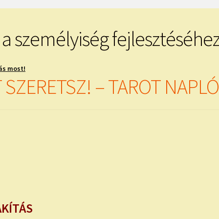
 a személyiség fejlesztéséhe
ás most!
 SZERETSZ! – TAROT NAPLÓ X
AKÍTÁS