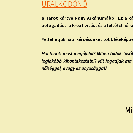
URALKODÓNŐ
a Tarot kártya Nagy Arkánumából. Ez a k
befogadást, a kreativitást és a feltétel nél
Feltehetjük napi kérdésünket többféleképpen
Hol tudok most megújulni? Miben tudok továb
leginkább kibontakoztatni? Mit fogadjak ma b
nőiséggel, avagy az anyasággal?
Mi