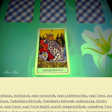
yahúzás
,
motiváció
,
napi sorozatok
,
napi számmisztika
,
napi Tarot
,
poz
árium
,
Tudatkulcs Kártyák
,
Tudatkulcs Könyvek
,
tudatosság
,
útitárs
et
,
napi Tarot
,
napi Tarot Napló
,
pozitív megerosítések
,
személyes Taro
 kártya életvezetéshez
,
Tarot kártya Uralkodónő lapja
,
Tarot kelyhek la