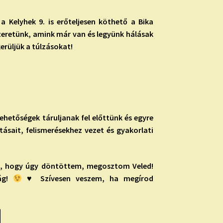
a Kelyhek 9. is erőteljesen köthető a Bika
zeretünk, amink már van és legyünk hálásak
erüljük a túlzásokat!
ehetőségek táruljanak fel előttünk és egyre
tásait, felismerésekhez vezet és gyakorlati
ra, hogy úgy döntöttem, megosztom Veled!
ság!
♥ Szívesen veszem, ha megírod