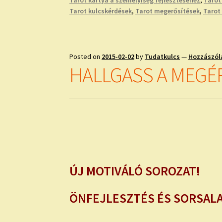
Tarot kulcskérdések
,
Tarot megerősítések
,
Tarot
Posted on
2015-02-02
by
Tudatkulcs
—
Hozzászól
HALLGASS A MEGÉR
ÚJ MOTIVÁLÓ SOROZAT!
ÖNFEJLESZTÉS ÉS SORSAL