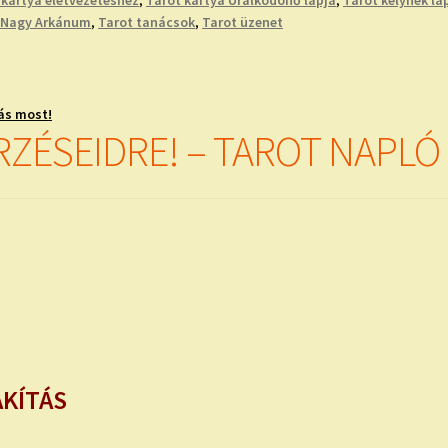
 Nagy Arkánum
,
Tarot tanácsok
,
Tarot üzenet
ás most!
ZÉSEIDRE! – TAROT NAPLÓ X
AKÍTÁS