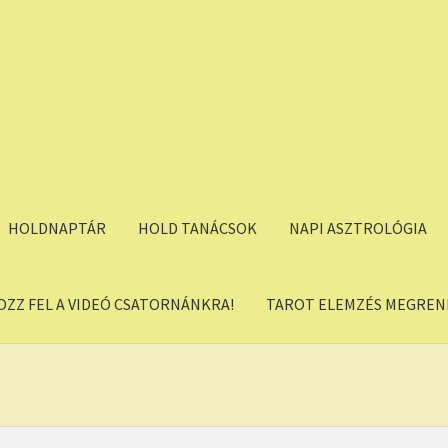
HOLDNAPTÁR
HOLD TANÁCSOK
NAPI ASZTROLÓGIA
OZZ FEL A VIDEÓ CSATORNÁNKRA!
TAROT ELEMZÉS MEGREND