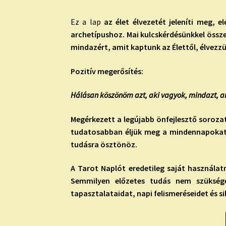
Ez a lap
az élet élvezetét jeleníti meg, 
archetípushoz. Mai kulcskérdésünkkel össz
mindazért, amit kaptunk az Élettől, élvezzü
Pozitív megerősítés:
Hálásan köszönöm azt, aki vagyok, mindazt, a
Megérkezett a legújabb önfejlesztő sorozat
tudatosabban éljük meg a mindennapokat.
tudásra ösztönöz.
A Tarot Naplót eredetileg saját használ
Semmilyen előzetes tudás nem szüksége
tapasztalataidat, napi felismeréseidet és 