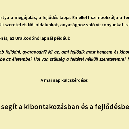
ártya
a megújulás, a fejlődés lapja. Emellett szimbolizálja a 
küli szeretetet. Női oldalunkat, anyasághoz való viszonyunkat is 
 is, az Uralkodónő lapnál például:
b fejlődni, gyarapodni? Mi az, ami fejlődik most bennem és kibo
e az életembe? Hol van szükség a feltétel nélküli szeretetemre? 
A mai nap kulcskérdése:
 segít a kibontakozásban és a fejlődésb