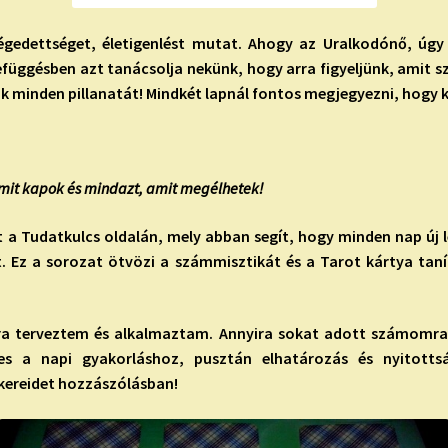
elégedettséget, életigenlést mutat. Ahogy az Uralkodónő, úgy 
efüggésben azt tanácsolja nekünk, hogy arra figyeljünk, amit s
k minden pillanatát! Mindkét lapnál fontos megjegyezni, hogy k
mit kapok és mindazt, amit megélhetek!
 a Tudatkulcs oldalán, mely abban segít, hogy minden nap új l
 Ez a sorozat ö
tvözi a számmisztikát és a Tarot kártya taní
atra terveztem és alkalmaztam. Annyira sokat adott számom
s a napi gyakorláshoz, pusztán elhatározás és nyitott
sikereidet hozzászólásban!