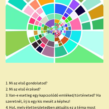
1. Mi az első gondolatod?
2. Mi az első érzésed?
3. Van-e esetleg egy kapcsolódó emléked/történeted? Ha
szeretnél, írj is egy kis mesét a képhez!
4. Hol, mely életterületedben aktuális ez a téma most