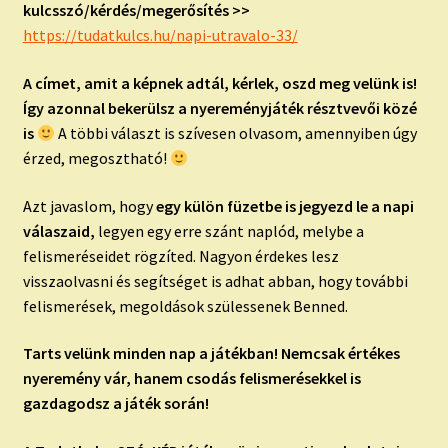
kulcsszó/kérdés/megerősítés >>
https://tudatkulcs.hu/napi-utravalo-33/
A címet, amit a képnek adtál, kérlek, oszd meg velünk is!
Így azonnal bekerülsz a nyereményjáték résztvevői közé
is
A többi választ is szívesen olvasom, amennyiben úgy
érzed, megosztható!
Azt javaslom, hogy
egy külön füzetbe is jegyezd le a napi
válaszaid,
legyen egy erre szánt naplód, melybe a
felismeréseidet rögzíted. Nagyon érdekes lesz
visszaolvasni és segítséget is adhat abban, hogy további
felismerések, megoldások szülessenek Benned.
Tarts velünk minden nap a játékban! Nemcsak értékes
nyeremény vár, hanem csodás felismerésekkel is
gazdagodsz a játék során!