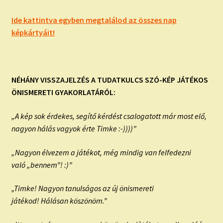
Ide kattintva egyben megtalálod az összes nap
képkártyáit!
NÉHÁNY VISSZAJELZÉS A TUDATKULCS SZÓ-KÉP JÁTÉKOS
ÖNISMERETI GYAKORLATÁRÓL:
„A kép sok érdekes, segítő kérdést csalogatott már most elő,
nagyon hálás vagyok érte Timke :-))))”
„Nagyon élvezem a játékot, még mindig van felfedezni
való „bennem”! :)”
„Timke! Nagyon tanulságos az új önismereti
játékod! Hálásan köszönöm.”