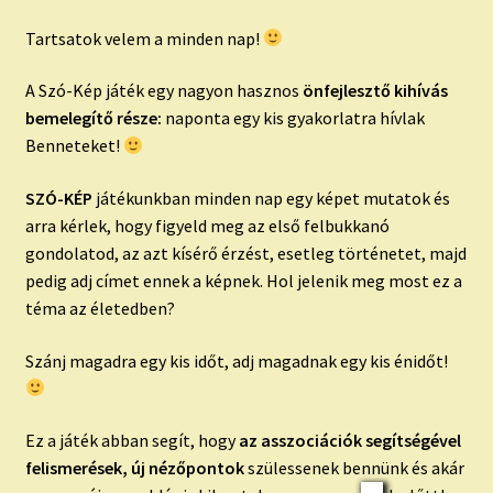
Tartsatok velem a minden nap!
A Szó-Kép játék egy nagyon hasznos
önfejlesztő kihívás
bemelegítő része:
naponta egy kis gyakorlatra hívlak
Benneteket!
SZÓ-KÉP
játékunkban minden nap egy képet mutatok és
arra kérlek, hogy figyeld meg az első felbukkanó
gondolatod, az azt kísérő érzést, esetleg történetet, majd
pedig adj címet ennek a képnek. Hol jelenik meg most ez a
téma az életedben?
Szánj magadra egy kis időt, adj magadnak egy kis énidőt!
Ez a játék abban segít, hogy
az asszociációk segítségével
felismerések, új nézőpontok
szülessenek bennünk és akár