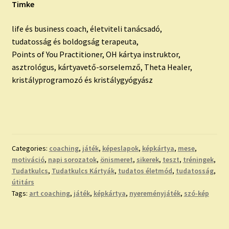
Timke
life és business coach, életviteli tanácsadó,
tudatosság és boldogság terapeuta,
Points of You Practitioner, OH kártya instruktor,
asztrológus, kártyavető-sorselemző, Theta Healer,
kristályprogramozó és kristálygyógyász
Categories:
coaching
,
játék
,
képeslapok
,
képkártya
,
mese
,
motiváció
,
napi sorozatok
,
önismeret
,
sikerek
,
teszt
,
tréningek
,
Tudatkulcs
,
Tudatkulcs Kártyák
,
tudatos életmód
,
tudatosság
,
útitárs
Tags:
art coaching
,
játék
,
képkártya
,
nyereményjáték
,
szó-kép