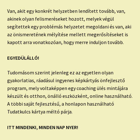
Van, akit egy konkrét helyzetben lendített tovább, van,
akinek olyan felismeréseket hozott, melyek végül
segítettek egy problémás helyzetet megoldani és van, aki
az önismeretének mélyítése mellett megerősítéseket is
kapott arra vonatkozóan, hogy merre induljon tovább.
EGYEDÜLÁLLÓ!
Tudomásom szerint jelenleg ez az egyetlen olyan
gyakorlatias, ráadásul ingyenes képkártyás önfejlesztő
program, mely voltaképpen egy coaching ülés mintájára
készült és otthon, önálló eszközként, online használható.
A többi saját fejlesztésű, a honlapon használható
Tudatkulcs kártya méltó párja.
ITT MINDENKI, MINDEN NAP NYER!