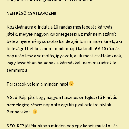
NEM KÉSŐ CSATLAKOZNI!
Közkívánatra elindult a 10 ráadás meglepetés kártyás
játék, melyek nagyon különlegesek! Ez már nem számít
bele a nyeremény sorsolásba, de ajánlom mindenkinek, aki
belevágott ebbe a nem mindennapi kalandba! A 10 ráadás
nap után lesz a sorsolás, így azok, akik most csatlakoznak,
vagy lassabban haladnak a kártyákkal, nem maradtak le
semmiről!
Tartsatok velem a minden nap!
A Szó-Kép játék egy nagyon hasznos
önfejlesztő kihívás
bemelegítő része:
naponta egy kis gyakorlatra hívlak
Benneteket!
SZÓ-KÉP
játékunkban minden nap egy képet mutatok és