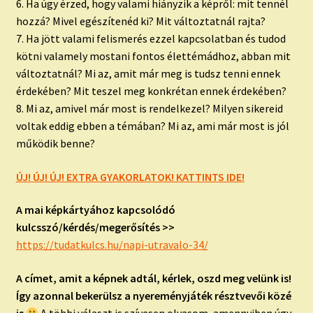
6. Ha úgy érzed, hogy valami hiányzik a képről: mit tennél
hozzá? Mivel egészítenéd ki? Mit változtatnál rajta?
7. Ha jött valami felismerés ezzel kapcsolatban és tudod
kötni valamely mostani fontos élettémádhoz, abban mit
változtatnál? Mi az, amit már meg is tudsz tenni ennek
érdekében? Mit teszel meg konkrétan ennek érdekében?
8. Mi az, amivel már most is rendelkezel? Milyen sikereid
voltak eddig ebben a témában? Mi az, ami már most is jól
működik benne?
ÚJ! ÚJ! ÚJ! EXTRA GYAKORLATOK! KATTINTS IDE!
A mai képkártyához kapcsolódó
kulcsszó/kérdés/megerősítés >>
https://tudatkulcs.hu/napi-utravalo-34/
A címet, amit a képnek adtál, kérlek, oszd meg velünk is!
Így azonnal bekerülsz a nyereményjáték résztvevői közé
is
A többi választ is szívesen olvasom, amennyiben úgy