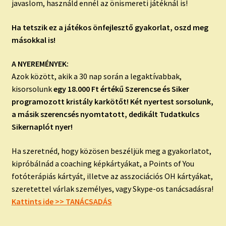
javaslom, használd ennél az önismereti játéknál is!
Ha tetszik ez a játékos önfejlesztő gyakorlat, oszd meg
másokkal is!
A NYEREMÉNYEK:
Azok között, akik a 30 nap során a legaktívabbak,
kisorsolunk
egy 18.000 Ft értékű Szerencse és Siker
programozott kristály karkötőt! Két nyertest sorsolunk,
a másik szerencsés nyomtatott, dedikált Tudatkulcs
Sikernaplót nyer!
Ha szeretnéd, hogy közösen beszéljük meg a gyakorlatot,
kipróbálnád a coaching képkártyákat, a Points of You
fotóterápiás kártyát, illetve az asszociációs OH kártyákat,
szeretettel várlak személyes, vagy Skype-os tanácsadásra!
Kattints ide >> TANÁCSADÁS