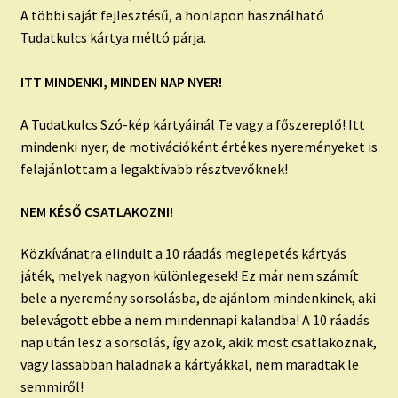
A többi saját fejlesztésű, a honlapon használható
Tudatkulcs kártya méltó párja.
ITT MINDENKI, MINDEN NAP NYER!
A Tudatkulcs Szó-kép kártyáinál Te vagy a főszereplő! Itt
mindenki nyer, de motivációként értékes nyereményeket is
felajánlottam a legaktívabb résztvevőknek!
NEM KÉSŐ CSATLAKOZNI!
Közkívánatra elindult a 10 ráadás meglepetés kártyás
játék, melyek nagyon különlegesek! Ez már nem számít
bele a nyeremény sorsolásba, de ajánlom mindenkinek, aki
belevágott ebbe a nem mindennapi kalandba! A 10 ráadás
nap után lesz a sorsolás, így azok, akik most csatlakoznak,
vagy lassabban haladnak a kártyákkal, nem maradtak le
semmiről!