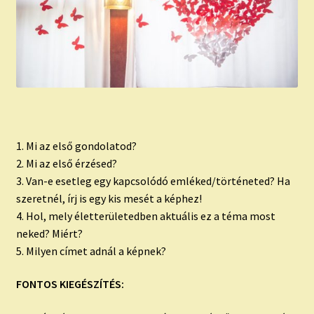
1. Mi az első gondolatod?
2. Mi az első érzésed?
3. Van-e esetleg egy kapcsolódó emléked/történeted? Ha
szeretnél, írj is egy kis mesét a képhez!
4. Hol, mely életterületedben aktuális ez a téma most
neked? Miért?
5. Milyen címet adnál a képnek?
FONTOS KIEGÉSZÍTÉS: