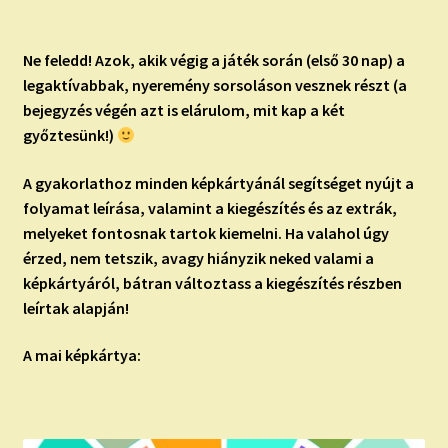
Ne feledd!
Azok, akik végig a játék során (első 30 nap) a
legaktívabbak, nyeremény sorsoláson vesznek részt (a
bejegyzés végén azt is elárulom, mit kap a két
győztesünk!)
A gyakorlathoz minden képkártyánál segítséget nyújt a
folyamat leírása, valamint a kiegészítés és az extrák,
melyeket fontosnak tartok kiemelni. Ha valahol úgy
érzed, nem tetszik, avagy hiányzik neked valami a
képkártyáról, bátran változtass a kiegészítés részben
leírtak alapján!
A mai képkártya: