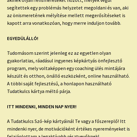
akinek olyan felismeréseket hozott, melyek végül
segítettek egy problémás helyzetet megoldani és van, aki
az önismeretének mélyítése mellett megerősítéseket is
kapott arra vonatkozóan, hogy merre induljon tovább.
EGYEDÜLÁLLÓ!
Tudomásom szerint jelenleg ez az egyetlen olyan
gyakorlatias, ráadásul ingyenes képkártyás önfejlesztő
program, mely voltaképpen egy coaching ülés mintájára
készült és otthon, önálló eszközként, online használható.
A többi saját fejlesztésű, a honlapon használható
Tudatkulcs kártya méltó párja.
ITT MINDENKI, MINDEN NAP NYER!
A Tudatkulcs Szó-kép kártyáinál Te vagy a főszereplő! Itt
mindenki nyer, de motivációként értékes nyereményeket is
felajánlottam a legaktívabb résztvevőknek!