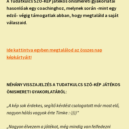
A Tudatkulcs SZÓ-KÉP játékos önismereti gyakorlatai
hasonlóak egy coachinghoz, melynek során -mint egy
edző- végig támogatlak abban, hogy megtaláld a saját
válaszaid.
Ide kattintva egyben megtalálod az összes nap
képkártyáit!
NÉHÁNY VISSZAJELZÉS A TUDATKULCS SZÓ-KÉP JÁTÉKOS
ÖNISMERETI GYAKORLATÁRÓL:
„A kép sok érdekes, segítő kérdést csalogatott már most elő,
nagyon hálás vagyok érte Timke :-))))”
„Nagyon élvezem a játékot, még mindig van felfedezni