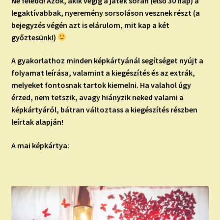
Ne feledd!
Azok, akik végig a játék során (első 30 nap) a
legaktívabbak, nyeremény sorsoláson vesznek részt (a
bejegyzés végén azt is elárulom, mit kap a két
győztesünk!)
A gyakorlathoz minden képkártyánál segítséget nyújt a
folyamat leírása, valamint a kiegészítés és az extrák,
melyeket fontosnak tartok kiemelni. Ha valahol úgy
érzed, nem tetszik, avagy hiányzik neked valami a
képkártyáról, bátran változtass a kiegészítés részben
leírtak alapján!
A mai képkártya: