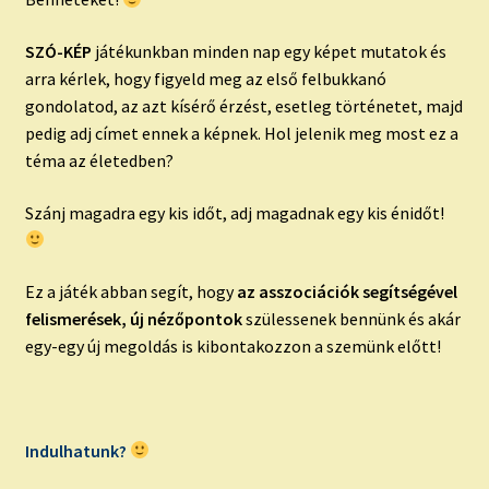
SZÓ-KÉP
játékunkban minden nap egy képet mutatok és
arra kérlek, hogy figyeld meg az első felbukkanó
gondolatod, az azt kísérő érzést, esetleg történetet, majd
pedig adj címet ennek a képnek. Hol jelenik meg most ez a
téma az életedben?
Szánj magadra egy kis időt, adj magadnak egy kis énidőt!
Ez a játék abban segít, hogy
az asszociációk segítségével
felismerések, új nézőpontok
szülessenek bennünk és akár
egy-egy új megoldás is kibontakozzon a szemünk előtt!
Indulhatunk?