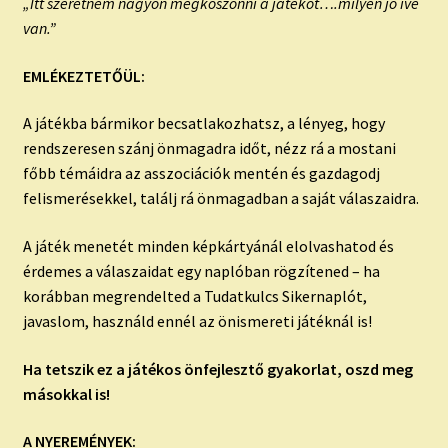
„Itt szeretném nagyon megköszönni a jàtékot….milyen jó íve
van.”
EMLÉKEZTETŐÜL:
A játékba bármikor becsatlakozhatsz, a lényeg, hogy
rendszeresen szánj önmagadra időt, nézz rá a mostani
főbb témáidra az asszociációk mentén és gazdagodj
felismerésekkel, találj rá önmagadban a saját válaszaidra.
A játék menetét minden képkártyánál elolvashatod és
érdemes a válaszaidat egy naplóban rögzítened – ha
korábban megrendelted a Tudatkulcs Sikernaplót,
javaslom, használd ennél az önismereti játéknál is!
Ha tetszik ez a játékos önfejlesztő gyakorlat, oszd meg
másokkal is!
A NYEREMÉNYEK: