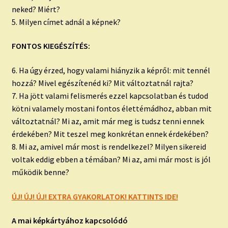
neked? Miért?
5. Milyen címet adnál a képnek?
FONTOS KIEGÉSZÍTÉS:
6. Ha úgy érzed, hogy valami hiányzik a képről: mit tennél
hozzá? Mivel egészítenéd ki? Mit változtatnál rajta?
7. Ha jött valami felismerés ezzel kapcsolatban és tudod
kötni valamely mostani fontos élettémádhoz, abban mit
változtatnál? Mi az, amit már meg is tudsz tenni ennek
érdekében? Mit teszel meg konkrétan ennek érdekében?
8. Mi az, amivel már most is rendelkezel? Milyen sikereid
voltak eddig ebben a témában? Mi az, ami már most is jól
működik benne?
ÚJ! ÚJ! ÚJ! EXTRA GYAKORLATOK! KATTINTS IDE!
A mai képkártyához kapcsolódó