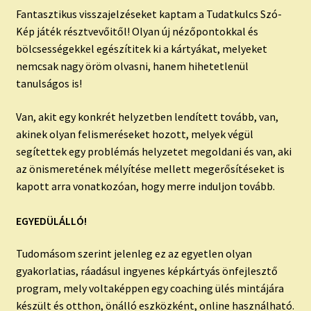
Fantasztikus visszajelzéseket kaptam a Tudatkulcs Szó-
Kép játék résztvevőitől! Olyan új nézőpontokkal és
bölcsességekkel egészítitek ki a kártyákat, melyeket
nemcsak nagy öröm olvasni, hanem hihetetlenül
tanulságos is!
Van, akit egy konkrét helyzetben lendített tovább, van,
akinek olyan felismeréseket hozott, melyek végül
segítettek egy problémás helyzetet megoldani és van, aki
az önismeretének mélyítése mellett megerősítéseket is
kapott arra vonatkozóan, hogy merre induljon tovább.
EGYEDÜLÁLLÓ!
Tudomásom szerint jelenleg ez az egyetlen olyan
gyakorlatias, ráadásul ingyenes képkártyás önfejlesztő
program, mely voltaképpen egy coaching ülés mintájára
készült és otthon, önálló eszközként, online használható.