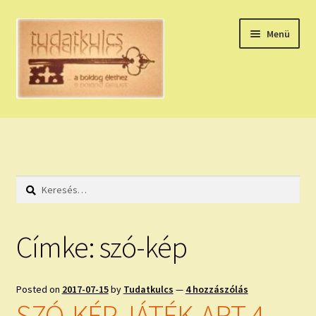
Ugrás
Kilépés
Menü
a
a
navigációhoz
tartalomba
Expand
HÚZZ EGY KÁRTYÁT!
child
menu
NAPI TAROT
Keresés:
HOLDNAPTÁR
HOLD TANÁCSOK
Címke:
szó-kép
NAPI ASZTROLÓGIA
Posted on
2017-07-15
by
Tudatkulcs
—
4 hozzászólás
Expand
KÉRJ EGY MEGERŐSÍTÉST!
SZÓ-KÉP JÁTÉK-ART 4.