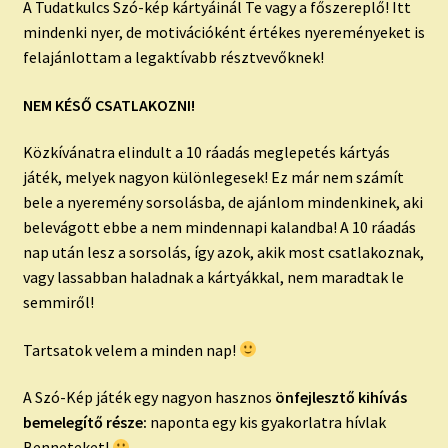
A Tudatkulcs Szó-kép kártyáinál Te vagy a főszereplő! Itt
mindenki nyer, de motivációként értékes nyereményeket is
felajánlottam a legaktívabb résztvevőknek!
NEM KÉSŐ CSATLAKOZNI!
Közkívánatra elindult a 10 ráadás meglepetés kártyás
játék, melyek nagyon különlegesek! Ez már nem számít
bele a nyeremény sorsolásba, de ajánlom mindenkinek, aki
belevágott ebbe a nem mindennapi kalandba! A 10 ráadás
nap után lesz a sorsolás, így azok, akik most csatlakoznak,
vagy lassabban haladnak a kártyákkal, nem maradtak le
semmiről!
Tartsatok velem a minden nap!
A Szó-Kép játék egy nagyon hasznos
önfejlesztő kihívás
bemelegítő része:
naponta egy kis gyakorlatra hívlak
Benneteket!