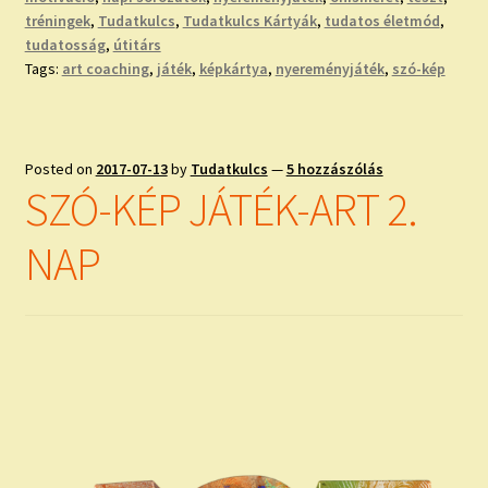
tréningek
,
Tudatkulcs
,
Tudatkulcs Kártyák
,
tudatos életmód
,
tudatosság
,
útitárs
Tags:
art coaching
,
játék
,
képkártya
,
nyereményjáték
,
szó-kép
Posted on
2017-07-13
by
Tudatkulcs
—
5 hozzászólás
SZÓ-KÉP JÁTÉK-ART 2.
NAP