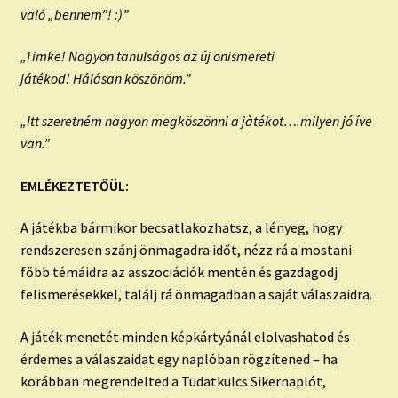
való „bennem”! :)”
„Timke! Nagyon tanulságos az új önismereti
játékod! Hálásan köszönöm.”
„Itt szeretném nagyon megköszönni a jàtékot….milyen jó íve
van.”
EMLÉKEZTETŐÜL:
A játékba bármikor becsatlakozhatsz, a lényeg, hogy
rendszeresen szánj önmagadra időt, nézz rá a mostani
főbb témáidra az asszociációk mentén és gazdagodj
felismerésekkel, találj rá önmagadban a saját válaszaidra.
A játék menetét minden képkártyánál elolvashatod és
érdemes a válaszaidat egy naplóban rögzítened – ha
korábban megrendelted a Tudatkulcs Sikernaplót,