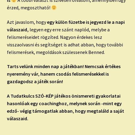
érzed, megosztható!
Azt javaslom, hogy
egy külön füzetbe is jegyezd le a napi
válaszaid,
legyen egy erre szánt naplód, melybe a
felismeréseidet rögzíted. Nagyon érdekes lesz
visszaolvasni és segítséget is adhat abban, hogy további
felismerések, megoldások szülessenek Benned.
Tarts velünk minden nap a játékban! Nemcsak értékes
nyeremény vár, hanem csodás felismerésekkel is
gazdagodsz a játék során!
A Tudatkulcs SZÓ-KÉP játékos önismereti gyakorlatai
hasonlóak egy coachinghoz, melynek során -mint egy
edző- végig támogatlak abban, hogy megtaláld a saját
válaszaid.