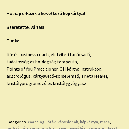
Holnap érkezik a következő képkártya!
Szeretettel várlak!
Timke
life és business coach, életviteli tanácsadó,
tudatosság és boldogság terapeuta,
Points of You Practitioner, OH kártya instruktor,
asztrológus, kártyavető-sorselemző, Theta Healer,
kristályprogramozó és kristálygyógyász
Categories:
coaching
,
játék
,
képeslapok
,
képkártya
,
mese
,
motiváció
,
napi sorozatok
,
nyereményjáték
,
önismeret
,
teszt
,