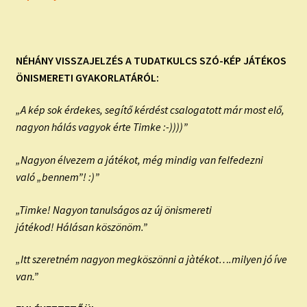
NÉHÁNY VISSZAJELZÉS A TUDATKULCS SZÓ-KÉP JÁTÉKOS
ÖNISMERETI GYAKORLATÁRÓL:
„A kép sok érdekes, segítő kérdést csalogatott már most elő,
nagyon hálás vagyok érte Timke :-))))”
„Nagyon élvezem a játékot, még mindig van felfedezni
való „bennem”! :)”
„Timke! Nagyon tanulságos az új önismereti
játékod! Hálásan köszönöm.”
„Itt szeretném nagyon megköszönni a jàtékot….milyen jó íve
van.”