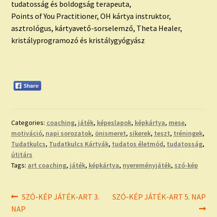
tudatosság és boldogság terapeuta,
Points of You Practitioner, OH kártya instruktor,
asztrológus, kártyavető-sorselemző, Theta Healer,
kristályprogramozó és kristálygyógyász
Categories:
coaching
,
játék
,
képeslapok
,
képkártya
,
mese
,
motiváció
,
napi sorozatok
,
önismeret
,
sikerek
,
teszt
,
tréningek
,
Tudatkulcs
,
Tudatkulcs Kártyák
,
tudatos életmód
,
tudatosság
,
útitárs
Tags:
art coaching
,
játék
,
képkártya
,
nyereményjáték
,
szó-kép
Bejegyzés
Previous
Next
SZÓ-KÉP JÁTÉK-ART 3.
SZÓ-KÉP JÁTÉK-ART 5. NAP
post:
post:
NAP