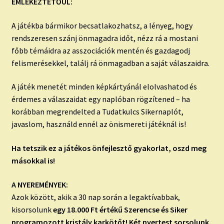
EMLÉKEZTETŐÜL:
A játékba bármikor becsatlakozhatsz, a lényeg, hogy
rendszeresen szánj önmagadra időt, nézz rá a mostani
főbb témáidra az asszociációk mentén és gazdagodj
felismerésekkel, találj rá önmagadban a saját válaszaidra.
A játék menetét minden képkártyánál elolvashatod és
érdemes a válaszaidat egy naplóban rögzítened – ha
korábban megrendelted a Tudatkulcs Sikernaplót,
javaslom, használd ennél az önismereti játéknál is!
Ha tetszik ez a játékos önfejlesztő gyakorlat, oszd meg
másokkal is!
A NYEREMÉNYEK:
Azok között, akik a 30 nap során a legaktívabbak,
kisorsolunk
egy 18.000 Ft értékű Szerencse és Siker
programozott kristály karkötőt! Két nyertest sorsolunk,