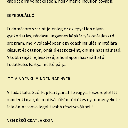
kapott arra vonatkozóan, hogy merre induljon tovább.
EGYEDÜLÁLLÓ!
Tudomásom szerint jelenleg ez az egyetlen olyan
gyakorlatias, ráadásul ingyenes képkártyás önfejlesztő
program, mely voltaképpen egy coaching ülés mintájára
készült és otthon, önálló eszközként, online használható.
A többi saját fejlesztésű, a honlapon használható
Tudatkulcs kártya méltó párja.
ITT MINDENKI, MINDEN NAP NYER!
A Tudatkulcs Szó-kép kártyáinál Te vagy a főszereplő! Itt
mindenki nyer, de motivációként értékes nyereményeket is
felajánlottam a legaktívabb résztvevőknek!
NEM KÉSŐ CSATLAKOZNI!