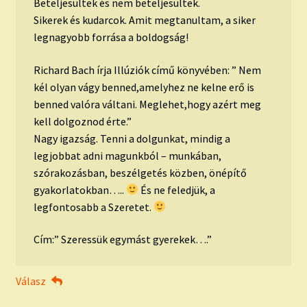
Beteljesültek és nem beteljesültek.
Sikerek és kudarcok. Amit megtanultam, a siker
legnagyobb forrása a boldogság!
Richard Bach írja Illúziók című könyvében: ” Nem
kél olyan vágy benned,amelyhez ne kelne erő is
benned valóra váltani. Meglehet,hogy azért meg
kell dolgoznod érte.”
Nagy igazság. Tenni a dolgunkat, mindig a
legjobbat adni magunkból – munkában,
szórakozásban, beszélgetés közben, önépítő
gyakorlatokban…..
És ne feledjük, a
legfontosabb a Szeretet.
Cím:” Szeressük egymást gyerekek….”
Válasz