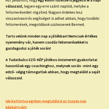
válaszaid,
legyen egy erre szánt naplód, melybe a
felismeréseidet rögzíted. Nagyon érdekes lesz
visszaolvasni és segítséget is adhat abban, hogy további
felismerések, megoldások szülessenek Benned.
Tarts velünk minden nap a játékban! Nemcsak értékes
nyeremény vár, hanem csodás felismerésekkel is
gazdagodsz a játék során!
A Tudatkulcs SZÓ-KÉP játékos önismereti gyakorlatai
hasonlóak egy coachinghoz, melynek során -mint egy
edző- végig támogatlak abban, hogy megtaláld a saját
válaszaid.
Ide kattintva egyben megtalálod az összes nap
képkártyáit!