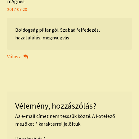
mAgnes
2017-07-20
Boldogság pillangói. Szabad felfedezés,
hazatalálás, megnyugvás
Válasz
Vélemény, hozzászólás?
Az e-mail címet nem tesszük közzé.
A kötelező
mezőket
*
karakterrel jelöltük
Hozzászólás
*