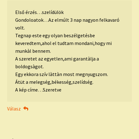
Első érzés…szelídülök
Gondoloatok…Az elmúlt 3 nap nagyon felkavaró
volt.
Tegnap este egy olyan beszélgetésbe
keveredtem,ahol el tudtam mondani,hogy mi
munkàl bennem.
A szeretet az egyetlen,ami garantàlja a
boldogsàgot.
Egy ekkora szív làttàn most megnyugszom.
Átüt a melegség,békesség,szelídség.
A kép címe…Szeretve
Válasz