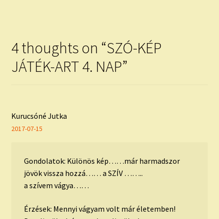
navigáció
4 thoughts on “
SZÓ-KÉP
JÁTÉK-ART 4. NAP
”
Kurucsóné Jutka
2017-07-15
Gondolatok: Különös kép……már harmadszor
jövök vissza hozzá…… a SZÍV ……..
a szívem vágya……
Érzések: Mennyi vágyam volt már életemben!