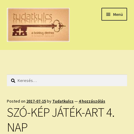
Ugrás
Kilépés
Menü
a
a
navigációhoz
tartalomba
Expand
HÚZZ EGY KÁRTYÁT!
child
menu
NAPI TAROT
Keresés:
HOLDNAPTÁR
HOLD TANÁCSOK
Posted on
2017-07-15
by
Tudatkulcs
—
4 hozzászólás
SZÓ-KÉP JÁTÉK-ART 4.
NAPI ASZTROLÓGIA
NAP
Expand
KÉRJ EGY MEGERŐSÍTÉST!