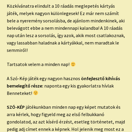
Közkívánatra elindult a 10 ráadás meglepetés kártyás
játék, melyek nagyon különlegesek! Ez már nem számít
bele a nyeremény sorsolásba, de ajánlom mindenkinek, aki
belevágott ebbe a nem mindennapi kalandba! A 10 ráadás
nap után lesz a sorsolás, így azok, akik most csatlakoznak,
vagy lassabban haladnak a kártyákkal, nem maradtak le
semmiről!
Tartsatok velem a minden nap!
A Szó-Kép játék egy nagyon hasznos
önfejlesztő kihívás
bemelegítő része:
naponta egy kis gyakorlatra hívlak
Benneteket!
SZÓ-KÉP
játékunkban minden nap egy képet mutatok és
arra kérlek, hogy figyeld meg az első felbukkanó
gondolatod, az azt kísérő érzést, esetleg történetet, majd
pedig adj címet ennek a képnek. Hol jelenik meg most ez a