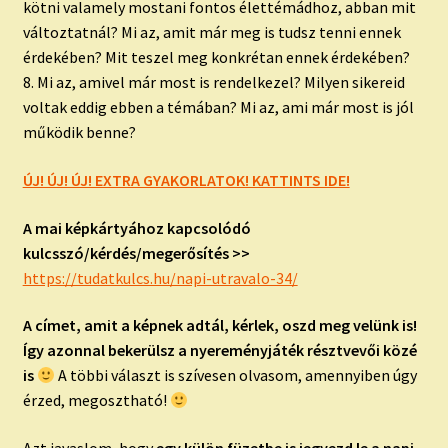
kötni valamely mostani fontos élettémádhoz, abban mit
változtatnál? Mi az, amit már meg is tudsz tenni ennek
érdekében? Mit teszel meg konkrétan ennek érdekében?
8. Mi az, amivel már most is rendelkezel? Milyen sikereid
voltak eddig ebben a témában? Mi az, ami már most is jól
működik benne?
ÚJ! ÚJ! ÚJ! EXTRA GYAKORLATOK! KATTINTS IDE!
A mai képkártyához kapcsolódó
kulcsszó/kérdés/megerősítés >>
https://tudatkulcs.hu/napi-utravalo-34/
A címet, amit a képnek adtál, kérlek, oszd meg velünk is!
Így azonnal bekerülsz a nyereményjáték résztvevői közé
is
A többi választ is szívesen olvasom, amennyiben úgy
érzed, megosztható!
Azt javaslom, hogy
egy külön füzetbe is jegyezd le a napi