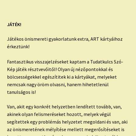
JÁTÉK!
Játékos önismereti gyakorlatunk extra, ART kártyáihoz
érkeztünk!
Fantasztikus visszajelzéseket kaptam a Tudatkulcs Szó-
Kép játék résztvevőitől! Olyan új nézőpontokkal és
bölcsességekkel egészítitek ki a kártyákat, melyeket
nemcsak nagy öröm olvasni, hanem hihetetlenül
tanulságos is!
Van, akit egy konkrét helyzetben lendített tovább, van,
akinek olyan felismeréseket hozott, melyek végül
segítettek egy problémás helyzetet megoldani és van, aki
az önismeretének mélyítése mellett megerősítéseket is