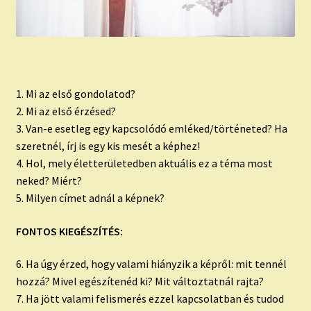
1. Mi az első gondolatod?
2. Mi az első érzésed?
3. Van-e esetleg egy kapcsolódó emléked/történeted? Ha
szeretnél, írj is egy kis mesét a képhez!
4. Hol, mely életterületedben aktuális ez a téma most
neked? Miért?
5. Milyen címet adnál a képnek?
FONTOS KIEGÉSZÍTÉS:
6. Ha úgy érzed, hogy valami hiányzik a képről: mit tennél
hozzá? Mivel egészítenéd ki? Mit változtatnál rajta?
7. Ha jött valami felismerés ezzel kapcsolatban és tudod