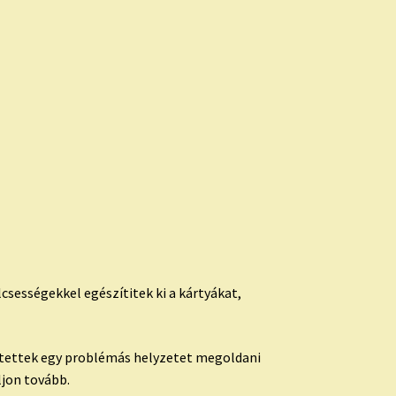
csességekkel egészítitek ki a kártyákat,
gítettek egy problémás helyzetet megoldani
ljon tovább.