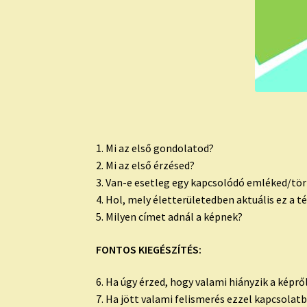
1. Mi az első gondolatod?
2. Mi az első érzésed?
3. Van-e esetleg egy kapcsolódó emléked/tört
4. Hol, mely életterületedben aktuális ez a 
5. Milyen címet adnál a képnek?
FONTOS KIEGÉSZÍTÉS:
6. Ha úgy érzed, hogy valami hiányzik a képrő
7. Ha jött valami felismerés ezzel kapcsola