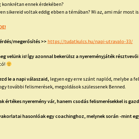
g konkrétan ennek érdekében?
lyen sikereid voltak eddig ebben a témában? Mi az, ami már most i
DE!
érdés/megerősítés >>
https://tudatkulcs.hu/napi-utravalo-33/
meg velünk is! Így azonnal bekerülsz a nyereményjáték résztvevői
tó!
ezd le a napi válaszaid,
legyen egy erre szánt naplód, melybe a fe
 hogy további felismerések, megoldások szülessenek Benned.
k értékes nyeremény vár, hanem csodás felismerésekkel is gazd
yakorlatai hasonlóak egy coachinghoz, melynek során -mint e