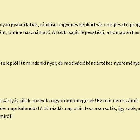
lyan gyakorlatias, ráadásul ingyenes képkártyás önfejlesztő pro
nt, online használható. A többi saját fejlesztésű, a honlapon ha
szereplő! Itt mindenki nyer, de motivációként értékes nyereménye
s kártyás játék, melyek nagyon különlegesek! Ez már nem számít
ennapi kalandba! A 10 ráadás nap után lesz a sorsolás, így azok,
miről!