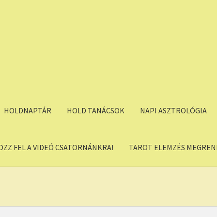
HOLDNAPTÁR
HOLD TANÁCSOK
NAPI ASZTROLÓGIA
OZZ FEL A VIDEÓ CSATORNÁNKRA!
TAROT ELEMZÉS MEGREND