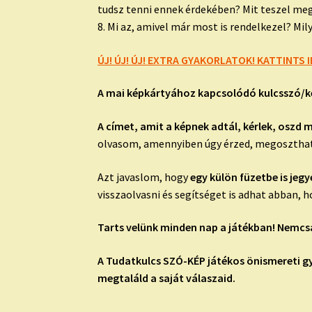
tudsz tenni ennek érdekében? Mit teszel me
8. Mi az, amivel már most is rendelkezel? Mi
ÚJ! ÚJ! ÚJ! EXTRA GYAKORLATOK! KATTINTS I
A mai képkártyához kapcsolódó kulcsszó/k
A címet, amit a képnek adtál, kérlek, oszd 
olvasom, amennyiben úgy érzed, megosztha
Azt javaslom, hogy
egy külön füzetbe is jegy
visszaolvasni és segítséget is adhat abban,
Tarts velünk minden nap a játékban! Nemcsa
A Tudatkulcs SZÓ-KÉP játékos önismereti g
megtaláld a saját válaszaid.