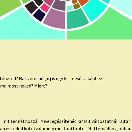
éneted? Ha szeretnél, írj is egy kis mesét a képhez!
téma most neked? Miért?
l: mit tennél hozzá? Mivel egészítenéd ki? Mit változtatnál rajta?
tban és tudod kötni valamely mostani fontos élettémádhoz, abban 