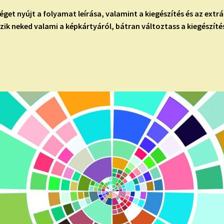
et nyújt a folyamat leírása, valamint a kiegészítés és az extr
zik neked valami a képkártyáról, bátran változtass a kiegészítés