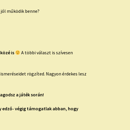
s jól működik benne?
 közé is
A többi választ is szívesen
lismeréseidet rögzíted. Nagyon érdekes lesz
agodsz a játék során!
gy edző- végig támogatlak abban, hogy