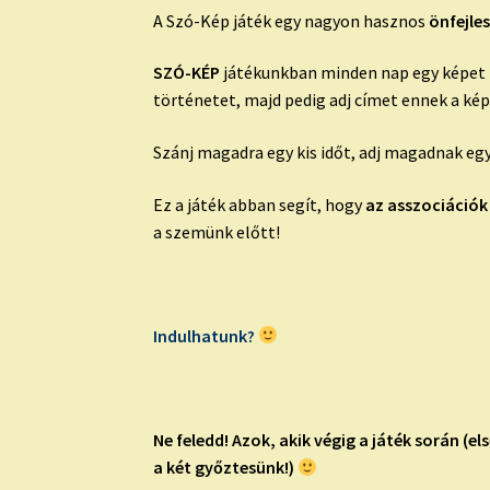
A Szó-Kép játék egy nagyon hasznos
önfejle
SZÓ-KÉP
játékunkban minden nap egy képet mu
történetet, majd pedig adj címet ennek a ké
Szánj magadra egy kis időt, adj magadnak egy
Ez a játék abban segít, hogy
az asszociációk
a szemünk előtt!
Indulhatunk?
Ne feledd!
Azok, akik végig a játék során (e
a két győztesünk!)