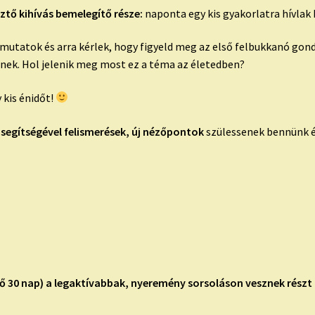
sztő kihívás bemelegítő része:
naponta egy kis gyakorlatra hívlak
tatok és arra kérlek, hogy figyeld meg az első felbukkanó gondo
pnek. Hol jelenik meg most ez a téma az életedben?
 kis énidőt!
 segítségével felismerések, új nézőpontok
szülessenek bennünk é
lső 30 nap) a legaktívabbak, nyeremény sorsoláson vesznek részt 