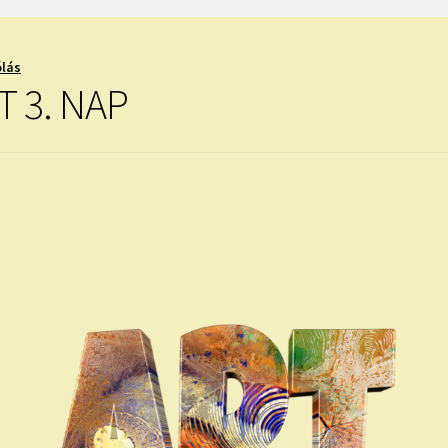
ólás
T 3. NAP