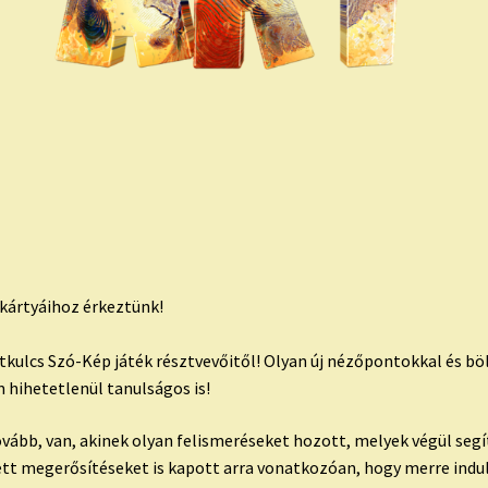
kártyáihoz érkeztünk!
kulcs Szó-Kép játék résztvevőitől! Olyan új nézőpontokkal és böl
hihetetlenül tanulságos is!
tovább, van, akinek olyan felismeréseket hozott, melyek végül se
ett megerősítéseket is kapott arra vonatkozóan, hogy merre indu