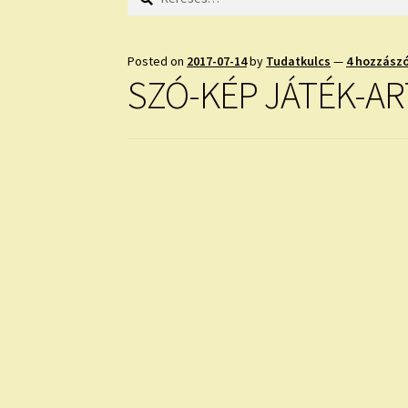
Posted on
2017-07-14
by
Tudatkulcs
—
4 hozzász
SZÓ-KÉP JÁTÉK-AR