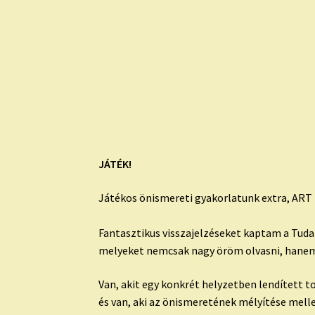
JÁTÉK!
Játékos önismereti gyakorlatunk extra, ART 
Fantasztikus visszajelzéseket kaptam a Tudat
melyeket nemcsak nagy öröm olvasni, hanem 
Van, akit egy konkrét helyzetben lendített 
és van, aki az önismeretének mélyítése mell