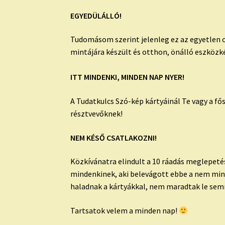
EGYEDÜLÁLLÓ!
Tudomásom szerint jelenleg ez az egyetlen o
mintájára készült és otthon, önálló eszközké
ITT MINDENKI, MINDEN NAP NYER!
A Tudatkulcs Szó-kép kártyáinál Te vagy a fő
résztvevőknek!
NEM KÉSŐ CSATLAKOZNI!
Közkívánatra elindult a 10 ráadás meglepeté
mindenkinek, aki belevágott ebbe a nem mind
haladnak a kártyákkal, nem maradtak le sem
Tartsatok velem a minden nap!