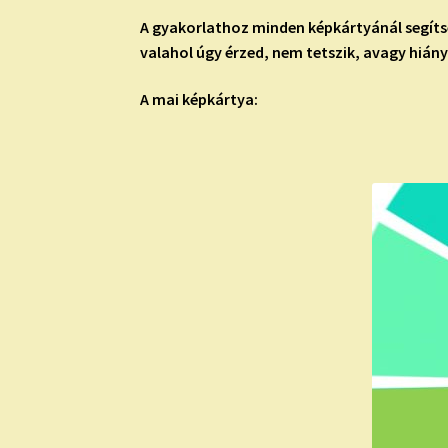
A gyakorlathoz minden képkártyánál segítség
valahol úgy érzed, nem tetszik, avagy hiány
A mai képkártya: