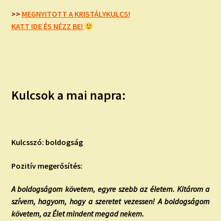
child
menu
>>
MEGNYITOTT A KRISTÁLYKULCS!
Expand
ISMERJ MEG!
KATT IDE ÉS NÉZZ BE!
child
menu
ÍRJ NEKEM!
IRATKOZZ FEL A VIDEÓ CSATORNÁNKRA!
Kulcsok a mai napra:
TAROT ELEMZÉS MEGRENDELÉSE LIMITÁLT!
AJÁNDÉKOKKAL!
Kulcsszó: boldogság
Pozitív megerősítés:
A boldogságom követem, egyre szebb az életem. Kitárom a
szívem, hagyom, hogy a szeretet vezessen! A boldogságom
követem, az Élet mindent megad nekem.