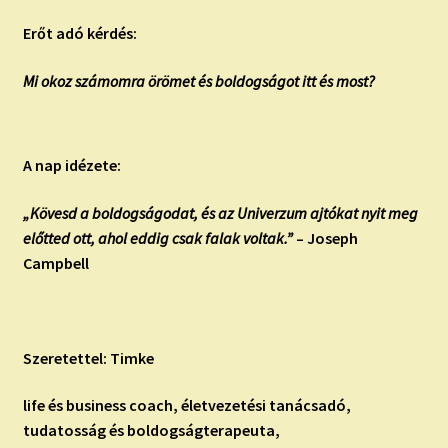
Erőt adó kérdés:
Mi okoz számomra örömet és boldogságot itt és most?
A nap idézete:
„Kövesd a boldogságodat, és az Univerzum ajtókat nyit meg
előtted ott, ahol eddig csak falak voltak.”
– Joseph
Campbell
Szeretettel: Timke
life és business coach, életvezetési tanácsadó,
tudatosság és boldogságterapeuta,