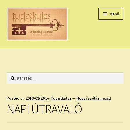
Ugrás
Kilépés
Menü
a
a
navigációhoz
tartalomba
Expand
HÚZZ EGY KÁRTYÁT!
child
menu
NAPI TAROT
Keresés:
HOLDNAPTÁR
HOLD TANÁCSOK
Posted on
2018-03-20
by
Tudatkulcs
—
Hozzászólás most!
NAPI ÚTRAVALÓ
NAPI ASZTROLÓGIA
Expand
KÉRJ EGY MEGERŐSÍTÉST!