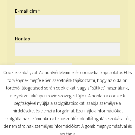
E-mail cím
*
Honlap
Cookie szabályzat: Az adatvédelemmel és cookie-kal kapcsolatos EU-s
törvénynek megfelelően szeretnénk tájékoztatni, hogy az oldalon
történő látogatásod során cookie-kat, vagyis “sütiket” használunk,
melyek voltaképpen rövid szöveges fájlok. A honlap a cookie-k
segítségével nyújtja a szolgáltatásokat, szabja személyre a
hirdetéseket és elemzi a forgalmat. Ezen fájlok információkat
szolgáltatnak számunkra a felhasználók oldallátogatási szokásairól,
de nem tárolnak személyes információkat. A gomb megnyomásával és
© TUDATKULCS 2026
azután a