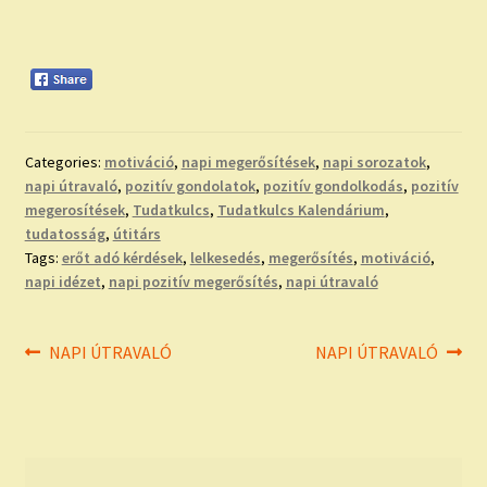
Categories:
motiváció
,
napi megerősítések
,
napi sorozatok
,
napi útravaló
,
pozitív gondolatok
,
pozitív gondolkodás
,
pozitív
megerosítések
,
Tudatkulcs
,
Tudatkulcs Kalendárium
,
tudatosság
,
útitárs
Tags:
erőt adó kérdések
,
lelkesedés
,
megerősítés
,
motiváció
,
napi idézet
,
napi pozitív megerősítés
,
napi útravaló
Bejegyzés
Previous
Next
NAPI ÚTRAVALÓ
NAPI ÚTRAVALÓ
post:
post:
navigáció