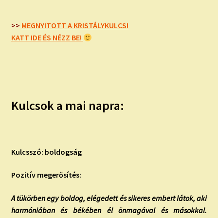
>>
MEGNYITOTT A KRISTÁLYKULCS!
KATT IDE ÉS NÉZZ BE!
Kulcsok a mai napra:
Kulcsszó: boldogság
Pozitív megerősítés:
A tükörben egy boldog, elégedett és sikeres embert látok, aki
harmóniában és békében él önmagával és másokkal.