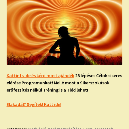
Kattints ide és kérd most ajándék
28 lépéses Célok sikeres
elérése Programunkat! Mellé most a Sikerszokások
erőfeszítés nélkül Tréning is a Tiéd lehet!
Elakadál? Segítek! Katt ide!