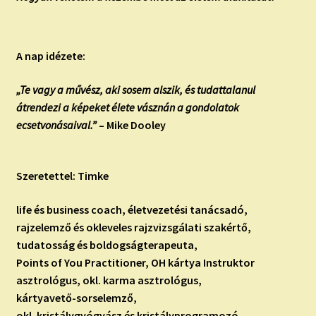
A nap idézete:
„Te vagy a művész, aki sosem alszik, és tudattalanul
átrendezi a képeket élete vásznán a gondolatok
ecsetvonásaival.”
– Mike Dooley
Szeretettel: Timke
life és business coach, életvezetési tanácsadó,
rajzelemző és okleveles rajzvizsgálati szakértő,
tudatosság és boldogságterapeuta,
Points of You Practitioner, OH kártya Instruktor
asztrológus, okl. karma asztrológus,
kártyavető-sorselemző,
okl. kristálygyógyász és kristályprogramozó,