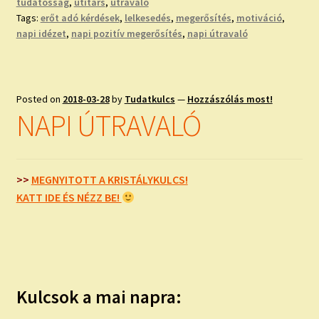
tudatosság
,
útitárs
,
útravaló
Tags:
erőt adó kérdések
,
lelkesedés
,
megerősítés
,
motiváció
,
napi idézet
,
napi pozitív megerősítés
,
napi útravaló
Posted on
2018-03-28
by
Tudatkulcs
—
Hozzászólás most!
NAPI ÚTRAVALÓ
>>
MEGNYITOTT A KRISTÁLYKULCS!
KATT IDE ÉS NÉZZ BE!
Kulcsok a mai napra: