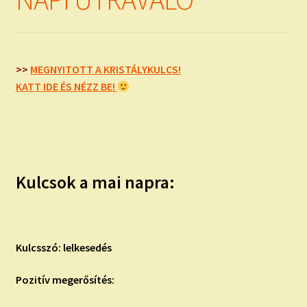
child
menu
Expand
ISMERJ MEG!
child
menu
ÍRJ NEKEM!
>>
MEGNYITOTT A KRISTÁLYKULCS!
KATT IDE ÉS NÉZZ BE!
IRATKOZZ FEL A VIDEÓ CSATORNÁNKRA!
TAROT ELEMZÉS MEGRENDELÉSE LIMITÁLT!
AJÁNDÉKOKKAL!
Kulcsok a mai napra:
Kulcsszó: lelkesedés
Pozitív megerősítés: