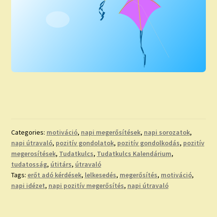
Categories:
motiváció
,
napi megerősítések
,
napi sorozatok
,
napi útravaló
,
pozitív gondolatok
,
pozitív gondolkodás
,
pozitív
megerosítések
,
Tudatkulcs
,
Tudatkulcs Kalendárium
,
tudatosság
,
útitárs
,
útravaló
Tags:
erőt adó kérdések
,
lelkesedés
,
megerősítés
,
motiváció
,
napi idézet
,
napi pozitív megerősítés
,
napi útravaló