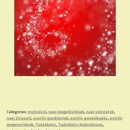
Categories:
motiváció
,
napi megerősítések
,
napi sorozatok
,
napi útravaló
,
pozitív gondolatok
,
pozitív gondolkodás
,
pozitív
megerosítések
,
Tudatkulcs
,
Tudatkulcs Kalendárium
,