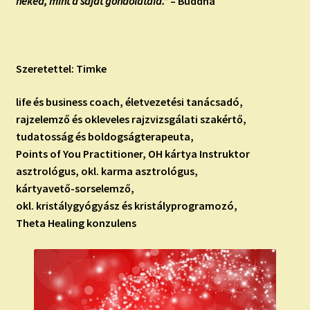
neked, mint a saját gondolataid.”
– Buddha
Szeretettel: Timke
life és business coach, életvezetési tanácsadó,
rajzelemző és okleveles rajzvizsgálati szakértő,
tudatosság és boldogságterapeuta,
Points of You Practitioner, OH kártya Instruktor
asztrológus, okl. karma asztrológus,
kártyavető-sorselemző,
okl. kristálygyógyász és kristályprogramozó,
Theta Healing konzulens