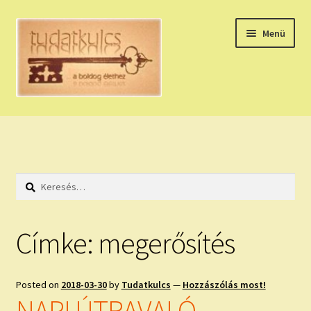
Ugrás
Kilépés
Menü
a
a
navigációhoz
tartalomba
Expand
HÚZZ EGY KÁRTYÁT!
child
menu
NAPI TAROT
Keresés:
HOLDNAPTÁR
HOLD TANÁCSOK
Címke:
megerősítés
NAPI ASZTROLÓGIA
Posted on
2018-03-30
by
Tudatkulcs
—
Hozzászólás most!
Expand
KÉRJ EGY MEGERŐSÍTÉST!
NAPI ÚTRAVALÓ