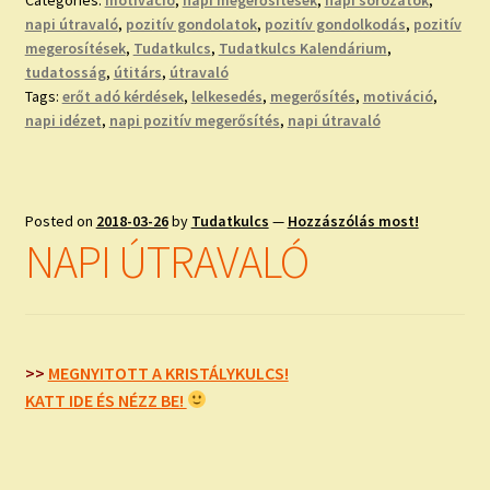
Categories:
motiváció
,
napi megerősítések
,
napi sorozatok
,
napi útravaló
,
pozitív gondolatok
,
pozitív gondolkodás
,
pozitív
megerosítések
,
Tudatkulcs
,
Tudatkulcs Kalendárium
,
tudatosság
,
útitárs
,
útravaló
Tags:
erőt adó kérdések
,
lelkesedés
,
megerősítés
,
motiváció
,
napi idézet
,
napi pozitív megerősítés
,
napi útravaló
Posted on
2018-03-26
by
Tudatkulcs
—
Hozzászólás most!
NAPI ÚTRAVALÓ
>>
MEGNYITOTT A KRISTÁLYKULCS!
KATT IDE ÉS NÉZZ BE!