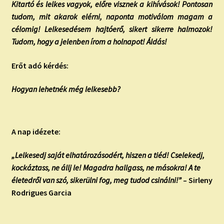
Kitartó és lelkes vagyok, előre visznek a kihívások! Pontosan
tudom, mit akarok elérni, naponta motiválom magam a
célomig! Lelkesedésem hajtóerő, sikert sikerre halmozok!
Tudom, hogy a jelenben írom a holnapot! Áldás!
Erőt adó kérdés:
Hogyan lehetnék még lelkesebb?
A nap idézete:
„Lelkesedj saját elhatározásodért, hiszen a tiéd! Cselekedj,
kockáztass, ne állj le! Magadra hallgass, ne másokra! A te
életedről van szó, sikerülni fog, meg tudod csinálni!”
– Sirleny
Rodrigues Garcia