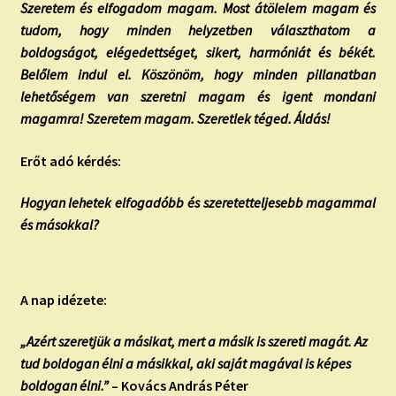
Szeretem és elfogadom magam. Most átölelem magam és
tudom, hogy minden helyzetben választhatom a
boldogságot, elégedettséget, sikert, harmóniát és békét.
Belőlem indul el. Köszönöm, hogy minden pillanatban
lehetőségem van szeretni magam és igent mondani
magamra! Szeretem magam. Szeretlek téged. Áldás!
Erőt adó kérdés:
Hogyan lehetek elfogadóbb és szeretetteljesebb magammal
és másokkal?
A nap idézete:
„Azért szeretjük a másikat, mert a másik is szereti magát. Az
tud boldogan élni a másikkal, aki saját magával is képes
boldogan élni.”
– Kovács András Péter