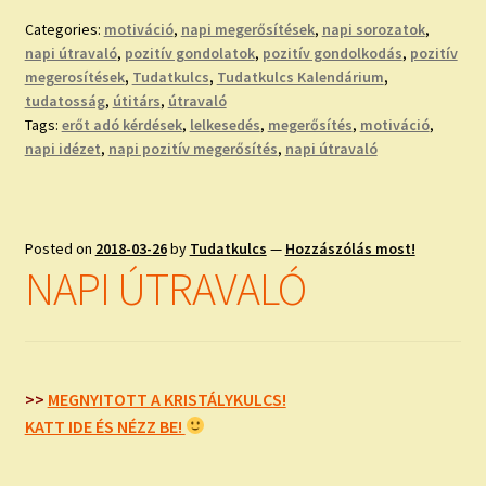
Categories:
motiváció
,
napi megerősítések
,
napi sorozatok
,
napi útravaló
,
pozitív gondolatok
,
pozitív gondolkodás
,
pozitív
megerosítések
,
Tudatkulcs
,
Tudatkulcs Kalendárium
,
tudatosság
,
útitárs
,
útravaló
Tags:
erőt adó kérdések
,
lelkesedés
,
megerősítés
,
motiváció
,
napi idézet
,
napi pozitív megerősítés
,
napi útravaló
Posted on
2018-03-26
by
Tudatkulcs
—
Hozzászólás most!
NAPI ÚTRAVALÓ
>>
MEGNYITOTT A KRISTÁLYKULCS!
KATT IDE ÉS NÉZZ BE!