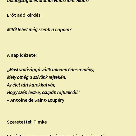
boldogságot és örömöt választom. Áldás!
Erőt adó kérdés:
Mitől lehet még szebb a napom?
A nap idézete:
„Most valósággá válik minden édes remény,
Mely ott ég a szívünk rejtekén.
Az élet tárt karokkal vár,
Hogy szép lesz-e, csupán rajtunk áll.”
– Antoine de Saint-Exupéry
Szeretettel: Timke