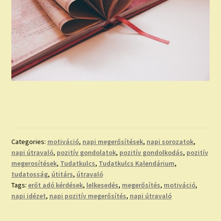
Categories:
motiváció
,
napi megerősítések
,
napi sorozatok
,
napi útravaló
,
pozitív gondolatok
,
pozitív gondolkodás
,
pozitív
megerosítések
,
Tudatkulcs
,
Tudatkulcs Kalendárium
,
tudatosság
,
útitárs
,
útravaló
Tags:
erőt adó kérdések
,
lelkesedés
,
megerősítés
,
motiváció
,
napi idézet
,
napi pozitív megerősítés
,
napi útravaló