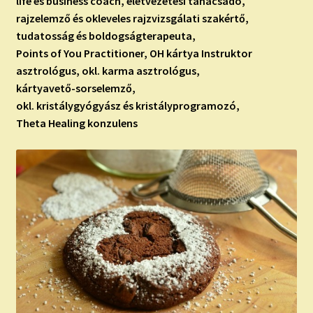
life és business coach, életvezetési tanácsadó,
rajzelemző és okleveles rajzvizsgálati szakértő,
tudatosság és boldogságterapeuta,
Points of You Practitioner, OH kártya Instruktor
asztrológus, okl. karma asztrológus,
kártyavető-sorselemző,
okl. kristálygyógyász és kristályprogramozó,
Theta Healing konzulens