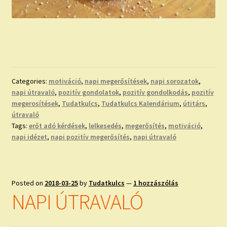
Categories:
motiváció
,
napi megerősítések
,
napi sorozatok
,
napi útravaló
,
pozitív gondolatok
,
pozitív gondolkodás
,
pozitív
megerosítések
,
Tudatkulcs
,
Tudatkulcs Kalendárium
,
útitárs
,
útravaló
Tags:
erőt adó kérdések
,
lelkesedés
,
megerősítés
,
motiváció
,
napi idézet
,
napi pozitív megerősítés
,
napi útravaló
Posted on
2018-03-25
by
Tudatkulcs
—
1 hozzászólás
NAPI ÚTRAVALÓ