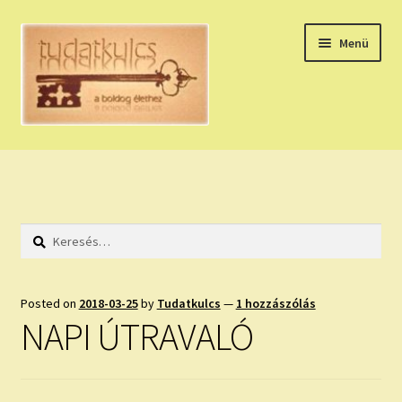
Ugrás
Kilépés
Menü
a
a
navigációhoz
tartalomba
Expand
HÚZZ EGY KÁRTYÁT!
child
menu
NAPI TAROT
Keresés:
HOLDNAPTÁR
HOLD TANÁCSOK
Posted on
2018-03-25
by
Tudatkulcs
—
1 hozzászólás
NAPI ÚTRAVALÓ
NAPI ASZTROLÓGIA
Expand
KÉRJ EGY MEGERŐSÍTÉST!