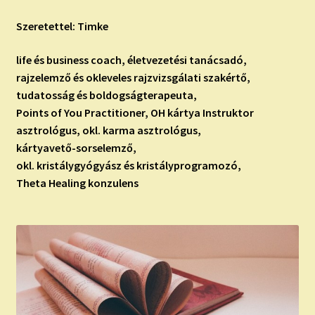
Szeretettel: Timke
life és business coach, életvezetési tanácsadó,
rajzelemző és okleveles rajzvizsgálati szakértő,
tudatosság és boldogságterapeuta,
Points of You Practitioner, OH kártya Instruktor
asztrológus, okl. karma asztrológus,
kártyavető-sorselemző,
okl. kristálygyógyász és kristályprogramozó,
Theta Healing konzulens