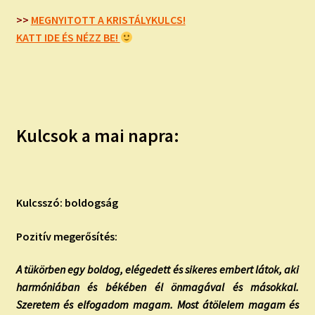
child
menu
>>
MEGNYITOTT A KRISTÁLYKULCS!
Expand
ISMERJ MEG!
KATT IDE ÉS NÉZZ BE!
child
menu
ÍRJ NEKEM!
IRATKOZZ FEL A VIDEÓ CSATORNÁNKRA!
Kulcsok a mai napra:
TAROT ELEMZÉS MEGRENDELÉSE LIMITÁLT!
AJÁNDÉKOKKAL!
Kulcsszó: boldogság
Pozitív megerősítés:
A tükörben egy boldog, elégedett és sikeres embert látok, aki
harmóniában és békében él önmagával és másokkal.
Szeretem és elfogadom magam. Most átölelem magam és