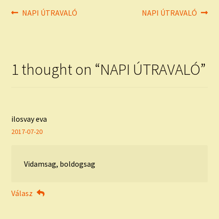
Bejegyzés
Previous
Next
NAPI ÚTRAVALÓ
NAPI ÚTRAVALÓ
post:
post:
navigáció
1 thought on “
NAPI ÚTRAVALÓ
”
ilosvay eva
2017-07-20
Vidamsag, boldogsag
Válasz