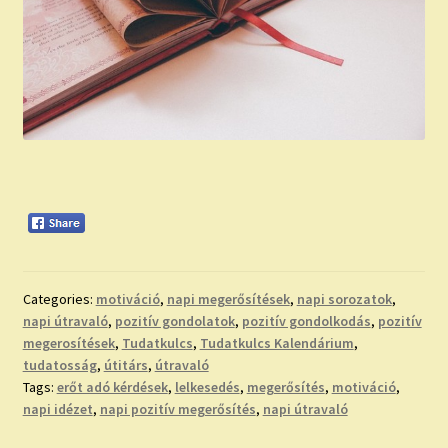
Categories:
motiváció
,
napi megerősítések
,
napi sorozatok
,
napi útravaló
,
pozitív gondolatok
,
pozitív gondolkodás
,
pozitív
megerosítések
,
Tudatkulcs
,
Tudatkulcs Kalendárium
,
tudatosság
,
útitárs
,
útravaló
Tags:
erőt adó kérdések
,
lelkesedés
,
megerősítés
,
motiváció
,
napi idézet
,
napi pozitív megerősítés
,
napi útravaló