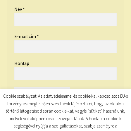
Név
*
E-mail cím
*
Honlap
Cookie szabályzat: Az adatvédelemmel és cookie-kal kapcsolatos EU-s
törvénynek megfelelően szeretnénk tájékoztatni, hogy az oldalon
történő látogatásod során cookie-kat, vagyis “sütiket” használunk,
melyek voltaképpen rövid szöveges fájlok. A honlap a cookie-k
segítségével nyújtja a szolgáltatásokat, szabja személyre a