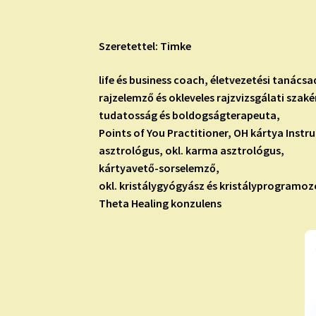
Szeretettel: Timke
life és business coach, életvezetési tanácsa
rajzelemző és okleveles rajzvizsgálati szaké
tudatosság és boldogságterapeuta,
Points of You Practitioner, OH kártya Instr
asztrológus, okl. karma asztrológus,
kártyavető-sorselemző,
okl. kristálygyógyász és kristályprogramoz
Theta Healing konzulens