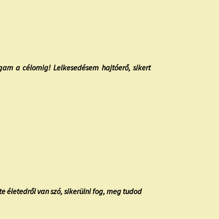
gam a célomig! Lelkesedésem hajtóerő, sikert
te életedről van szó, sikerülni fog, meg tudod