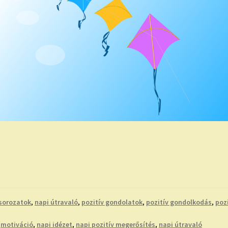
sorozatok
,
napi útravaló
,
pozitív gondolatok
,
pozitív gondolkodás
,
poz
,
motiváció
,
napi idézet
,
napi pozitív megerősítés
,
napi útravaló