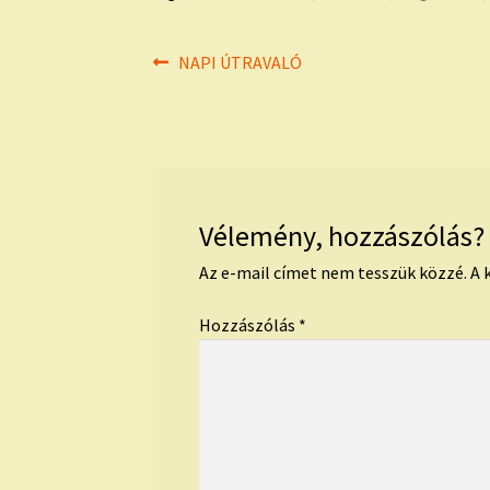
Bejegyzés
Previous
NAPI ÚTRAVALÓ
post:
navigáció
Vélemény, hozzászólás?
Az e-mail címet nem tesszük közzé.
A 
Hozzászólás
*