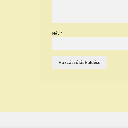
Név
*