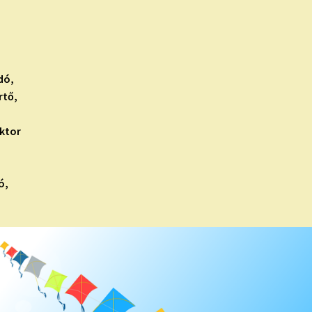
dó,
rtő,
uktor
ó,