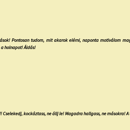
ihívások! Pontosan tudom, mit akarok elérni, naponta motiválom ma
 a holnapot! Áldás!
d! Cselekedj, kockáztass, ne állj le! Magadra hallgass, ne másokra! A 