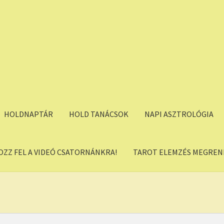
HOLDNAPTÁR
HOLD TANÁCSOK
NAPI ASZTROLÓGIA
OZZ FEL A VIDEÓ CSATORNÁNKRA!
TAROT ELEMZÉS MEGREND