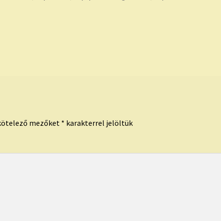
kötelező mezőket
*
karakterrel jelöltük