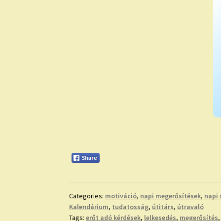
Categories:
motiváció
,
napi megerősítések
,
napi 
Kalendárium
,
tudatosság
,
útitárs
,
útravaló
Tags:
erőt adó kérdések
,
lelkesedés
,
megerősítés