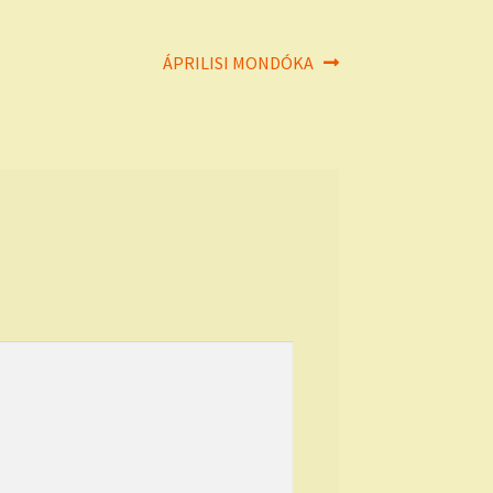
Next
ÁPRILISI MONDÓKA
post: